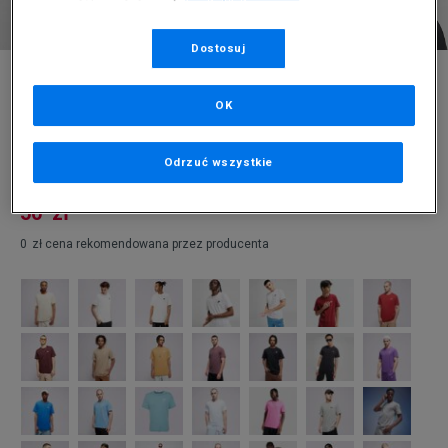
Dostosuj
* Zdjęcie poglądowe
NIKE T-SHIRT SPORTSWEAR CLUB
OK
Produkt pochodzi z końcówek aktualnych kolekcji, ubiegłych
Odrzuć wszystkie
sezonów lub z ekspozycji.
Szczegóły.
50
zł
0
zł
cena rekomendowana przez producenta