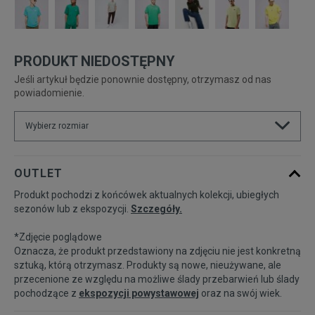
PRODUKT NIEDOSTĘPNY
Jeśli artykuł będzie ponownie dostępny, otrzymasz od nas
powiadomienie.
Wybierz rozmiar
Powiadom o
XS
OUTLET
dostępności
Produkt pochodzi z końcówek aktualnych kolekcji, ubiegłych
sezonów lub z ekspozycji.
Szczegóły.
Powiadom o
S
dostępności
*Zdjęcie poglądowe
Oznacza, że produkt przedstawiony na zdjęciu nie jest konkretną
Powiadom o
sztuką, którą otrzymasz. Produkty są nowe, nieużywane, ale
M
dostępności
przecenione ze względu na możliwe ślady przebarwień lub ślady
pochodzące z
ekspozycji powystawowej
oraz na swój wiek.
Powiadom o
L