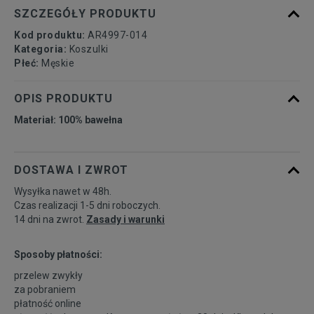
dostępności
SZCZEGÓŁY PRODUKTU
Kod produktu:
AR4997-014
Powiadom o
XL
Kategoria:
Koszulki
dostępności
Płeć:
Męskie
Powiadom o
OPIS PRODUKTU
XXL
dostępności
Materiał: 100% bawełna
Powiadom o
XXXL
dostępności
DOSTAWA I ZWROT
Wysyłka nawet w 48h.
Powiadom o
XXXXL
dostępności
Czas realizacji 1-5 dni roboczych.
14 dni na zwrot.
Zasady i warunki
Sposoby płatności:
przelew zwykły
za pobraniem
płatność online