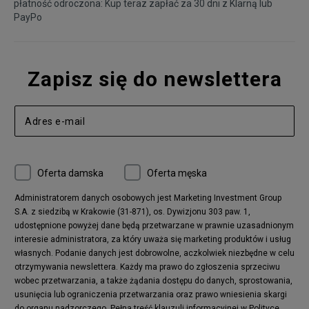
płatność odroczona: Kup teraz zapłać za 30 dni z
Klarną
lub
PayPo
Zapisz się do newslettera
Oferta damska
Oferta męska
Administratorem danych osobowych jest Marketing Investment Group
S.A. z siedzibą w Krakowie (31-871), os. Dywizjonu 303 paw. 1,
udostępnione powyżej dane będą przetwarzane w prawnie uzasadnionym
interesie administratora, za który uważa się marketing produktów i usług
własnych. Podanie danych jest dobrowolne, aczkolwiek niezbędne w celu
otrzymywania newslettera. Każdy ma prawo do zgłoszenia sprzeciwu
wobec przetwarzania, a także żądania dostępu do danych, sprostowania,
usunięcia lub ograniczenia przetwarzania oraz prawo wniesienia skargi
do organu nadzorczego.
Pełna treść klauzuli informacyjnej w Polityce