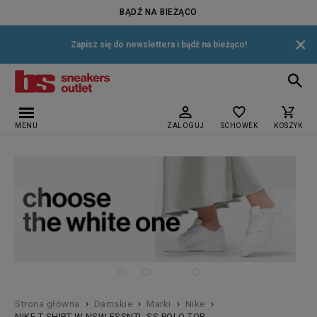
BĄDŹ NA BIEŻĄCO
×
Zapisz się do newslettera i bądź na bieżąco!
MENU
ZALOGUJ
SCHOWEK
KOSZYK
›
›
›
›
Strona główna
Damskie
Marki
Nike
NIKE T-SHIRT W NSW ESSNTL SS POLO TOP