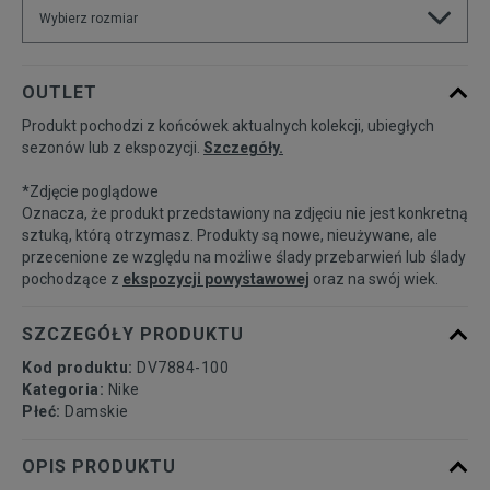
Wybierz rozmiar
Powiadom o
XS
OUTLET
dostępności
Produkt pochodzi z końcówek aktualnych kolekcji, ubiegłych
sezonów lub z ekspozycji.
Szczegóły.
Powiadom o
S
dostępności
*Zdjęcie poglądowe
Oznacza, że produkt przedstawiony na zdjęciu nie jest konkretną
Powiadom o
sztuką, którą otrzymasz. Produkty są nowe, nieużywane, ale
M
dostępności
przecenione ze względu na możliwe ślady przebarwień lub ślady
pochodzące z
ekspozycji powystawowej
oraz na swój wiek.
Powiadom o
L
dostępności
SZCZEGÓŁY PRODUKTU
Kod produktu:
DV7884-100
Powiadom o
XL
Kategoria:
Nike
dostępności
Płeć:
Damskie
Powiadom o
OPIS PRODUKTU
XXL
dostępności