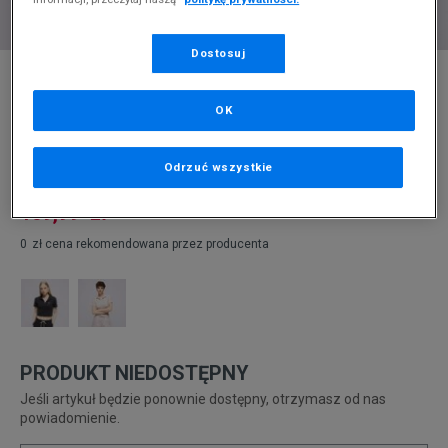
Dostosuj
* Zdjęcie poglądowe
NIKE T-SHIRT W NSW ESSNTL SS POLO TOP
OK
Produkt pochodzi z końcówek aktualnych kolekcji, ubiegłych
sezonów lub z ekspozycji.
Szczegóły.
Odrzuć wszystkie
109,99
zł
0
zł
cena rekomendowana przez producenta
PRODUKT NIEDOSTĘPNY
Jeśli artykuł będzie ponownie dostępny, otrzymasz od nas
powiadomienie.