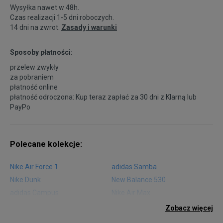
Wysyłka nawet w 48h.
Czas realizacji 1-5 dni roboczych.
14 dni na zwrot.
Zasady i warunki
Sposoby płatności:
przelew zwykły
za pobraniem
płatność online
płatność odroczona: Kup teraz zapłać za 30 dni z
Klarną
lub
PayPo
Polecane kolekcje:
Nike Air Force 1
adidas Samba
Nike Dunk
New Balance 530
adidas Campus
Nike Air Max
adidas Gazelle
adidas Superstar
Zobacz więcej
Nike Blazer
adidas Forum