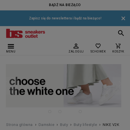
BĄDŹ NA BIEŻĄCO
×
Zapisz się do newslettera i bądź na bieżąco!
MENU
ZALOGUJ
SCHOWEK
KOSZYK
›
›
›
›
Strona główna
Damskie
Buty
Buty lifestyle
NIKE V2K