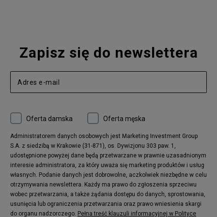
Nike Air Max 90
adidas Ozweego
Nike Vapormax
New Balance 574
Vans Old Skool
Nike Air Max 97
Air Jordan 1
New Balance 327
Zapisz się do newslettera
adidas Handball Spezial
Birkenstock Arizona
Nike Air Max 270
New Balance CT302
adidas Ozelia
Nike Air Max 95
Nike Huarache
Reebok Classic
Converse Chuck 70
New Balance 480
Oferta damska
Oferta męska
Nike Air More Uptempo
adidas Stan Smith
Puma Mayze
Reebok Club C
Administratorem danych osobowych jest Marketing Investment Group
S.A. z siedzibą w Krakowie (31-871), os. Dywizjonu 303 paw. 1,
New Balance 2002
adidas NMD
udostępnione powyżej dane będą przetwarzane w prawnie uzasadnionym
Converse Run Star Hike
Nike Air Max Pulse
interesie administratora, za który uważa się marketing produktów i usług
adidas Nizza
New Balance 997
własnych. Podanie danych jest dobrowolne, aczkolwiek niezbędne w celu
adidas ZX
Nike Waffle One
otrzymywania newslettera. Każdy ma prawo do zgłoszenia sprzeciwu
wobec przetwarzania, a także żądania dostępu do danych, sprostowania,
Jordan Max Aura 4
Fila Disruptor
usunięcia lub ograniczenia przetwarzania oraz prawo wniesienia skargi
Timberland 6
adidas Retropy
do organu nadzorczego.
Pełna treść klauzuli informacyjnej w Polityce