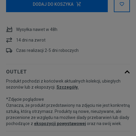
DODAJ DO KOSZYKA
36,5
23 cm
Wysyłka nawet w 48h
37,5
23,5 cm
14 dni na zwrot
38
24 cm
Czas realizacji 2-5 dni roboczych
38,5
24,5 cm
OUTLET
Produkt pochodzi z końcówek aktualnych kolekcji, ubiegłych
39
25 cm
sezonów lub z ekspozycji.
Szczegóły.
*Zdjęcie poglądowe
40
25,5 cm
Powiadom o dostępności
Oznacza, że produkt przedstawiony na zdjęciu nie jest konkretną
sztuką, którą otrzymasz. Produkty są nowe, nieużywane, ale
przecenione ze względu na możliwe ślady przebarwień lub ślady
pochodzące z
ekspozycji powystawowej
oraz na swój wiek.