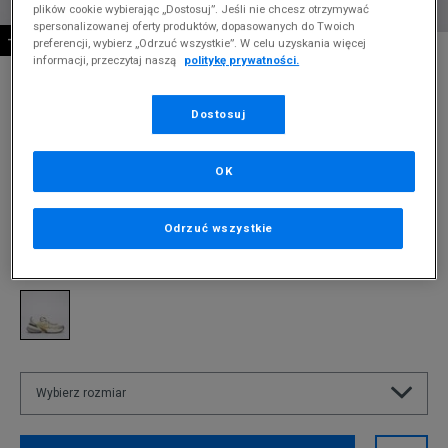
plików cookie wybierając „Dostosuj”. Jeśli nie chcesz otrzymywać
spersonalizowanej oferty produktów, dopasowanych do Twoich
-10% ZA MIN. 500 ZŁ KOD: SUM10
preferencji, wybierz „Odrzuć wszystkie”. W celu uzyskania więcej
* Zdjęcie poglądowe
informacji, przeczytaj naszą
politykę prywatności.
NIKE V2K
Dostosuj
Produkt pochodzi z końcówek aktualnych kolekcji, ubiegłych
sezonów lub z ekspozycji.
Szczegóły.
OK
319,99
zł
549,99
zł
cena rekomendowana przez producenta
Odrzuć wszystkie
Kolor:
biały
Wybierz rozmiar
Rozmiary EU
Rozmiary US