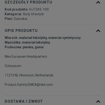
SZCZEGÓŁY PRODUKTU
Kod produktu:
HJ7245-100
Kategoria:
Buty lifestyle
Płeć:
Damskie
OPIS PRODUKTU
Wierzch: materiał tekstylny, materiał syntetyczny
Wyściółka: materiał tekstylny
Podeszwa: pianka, guma
Nike European Headquarters
Colosseum
11213 NL Hilversum, Netherlands
Product.Safety.EMEA@nike.com
DOSTAWA I ZWROT