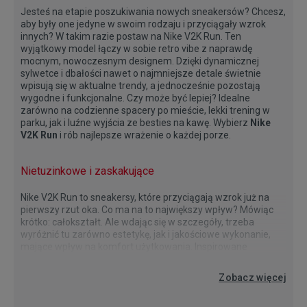
Jesteś na etapie poszukiwania nowych sneakersów? Chcesz,
aby były one jedyne w swoim rodzaju i przyciągały wzrok
innych? W takim razie postaw na Nike V2K Run. Ten
wyjątkowy model łączy w sobie retro vibe z naprawdę
mocnym, nowoczesnym designem. Dzięki dynamicznej
sylwetce i dbałości nawet o najmniejsze detale świetnie
wpisują się w aktualne trendy, a jednocześnie pozostają
wygodne i funkcjonalne. Czy może być lepiej? Idealne
zarówno na codzienne spacery po mieście, lekki trening w
parku, jak i luźne wyjścia ze besties na kawę. Wybierz
Nike
V2K Run
i rób najlepsze wrażenie o każdej porze.
Nietuzinkowe i zaskakujące
Nike V2K Run to sneakersy, które przyciągają wzrok już na
pierwszy rzut oka. Co ma na to największy wpływ? Mówiąc
krótko: całokształt. Ale wdając się w szczegóły, trzeba
wyróżnić tu zarówno estetykę, jak i jakościowe wykonanie,
mające wpływ na komfort użytkowania. Inspirowane
estetyką lat 2000, łączą retro detale z nowoczesnymi
Nike V2K Run: co wpływa na ich komfort?
Zrób zestaw z Nike V2K Run
Tak, jak już wspominaliśmy - Nike V2K Run są nie tylko
Niezależnie od tego, jaki styl preferujesz, Nike V2K Run to
Już teraz sprawdź wszystkie modele z serii V2K Run i
rozwiązaniami, tworząc model, który świetnie odnajduje się w
Zobacz więcej
oryginalne, ale zawierają również rozwiązania, które
buty, które dają ogromne możliwości. Ich ciekawy, ale
wybierz swoją parę w bs sneakers outlet.
dzisiejszych czasach, gdy moda dużo czerpie właśnie z
zwiększają komfort i trwałość. Co dokładnie ma na to wpływ?
zarazem uniwersalny design inspirowany estetyką lat 2000
przeszłości. Dynamiczna, wielowarstwowa cholewka nadaje
Podeszwa środkowa z pianki EVA, która jest lekka i sprężysta,
sprawia, że świetnie wpisują się zarówno w casualowe, jak i