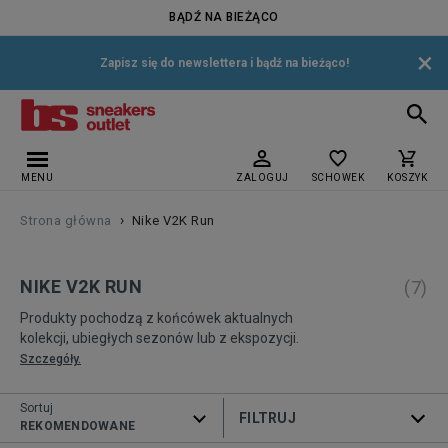
BĄDŹ NA BIEŻĄCO
×
Zapisz się do newslettera i bądź na bieżąco!
MENU
ZALOGUJ
SCHOWEK
KOSZYK
›
Strona główna
Nike V2K Run
NIKE V2K RUN
(
7
)
Produkty pochodzą z końcówek aktualnych
kolekcji, ubiegłych sezonów lub z ekspozycji.
Szczegóły.
Sortuj
ROZWIŃ FILTRY
REKOMENDOWANE