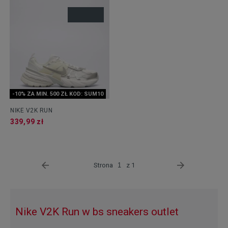
-10% ZA MIN. 500 ZŁ KOD: SUM10
NIKE V2K RUN
339,99 zł
Strona
z 1
Nike V2K Run w bs sneakers outlet