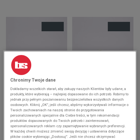
-10% ZA MIN. 500 ZŁ KOD: SUM10
Chronimy Twoje dane
NIKE V2K RUN
NIKE W V2K RUN
Dokładamy wszelkich starań, aby zakupy naszych Klientów były udane, a
329,99 zł
300 zł
produkty, które wybierają – najlepiej dopasowane do ich potrzeb. Robimy to
jednak przy pełnym poszanowaniu bezpieczeństwa wszystkich danych
osobowych. Kliknij „OK”, jeśli chcesz, abyśmy wykorzystywali informacje o
Twoich zachowaniach na naszej stronie do przygotowania
personalizowanych specjalnie dla Ciebie treści, w tym rekomendacji
produktów dopasowanych do Twoich potrzeb i zainteresowań,
spersonalizowanych reklam czy zapamiętywanie wybranych preferencji.
W każdej chwili możesz zmienić swoją decyzję i ustawienia dotyczące
plików cookie wybierając „Dostosuj”. Jeśli nie chcesz otrzymywać