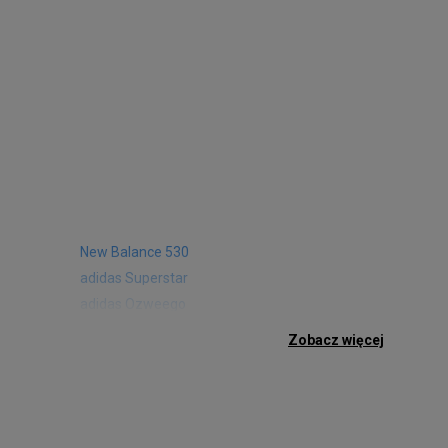
New Balance 530
adidas Superstar
adidas Ozweego
Nike Air Max 97
Zobacz więcej
Birkenstock Arizona
Nike Air Max 95
New Balance 480
Reebok Club C