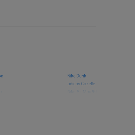
ba
Nike Dunk
adidas Gazelle
m
Nike Air Max 90
 574
Vans Old Skool
 327
adidas Handball Spezial
e CT302
adidas Ozelia
sic
Converse Chuck 70
 Smith
Puma Mayze