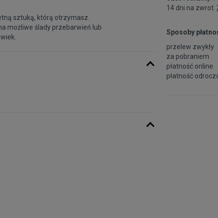
14 dni na zwrot.
etną sztuką, którą otrzymasz.
na możliwe ślady przebarwień lub
Sposoby płatnoś
 wiek.
przelew zwykły
za pobraniem
płatność online
płatność odroczo