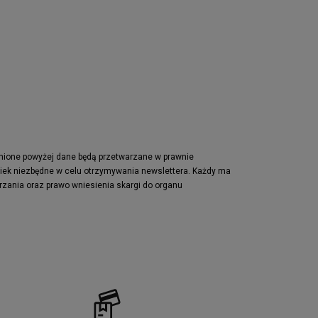
Nike Air Max Pulse
Nike Waffle One
adidas Retropy
Puma Slipstream
adidas Adifom
Jordan Jumpman Two Trey
Vans Era
Lacoste Powercourt
Puma Retaliate
pnione powyżej dane będą przetwarzane w prawnie
wiek niezbędne w celu otrzymywania newslettera. Każdy ma
Reebok Solution MID
rzania oraz prawo wniesienia skargi do organu
Converse Chuck Taylot All Star OX