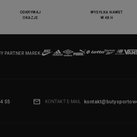
ODKRYWAJ
WYSYŁKA NAWET
OKAZJE
W 48 H
NY PARTNER MAREK:
4 55
kontakt@butysportowe
KONTAKT E-MAIL