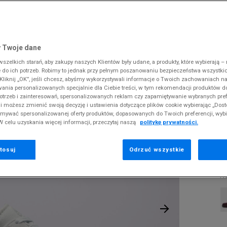
 Slipstream
38
i
i
kie sneakersy
Dickies
Crocs
Jordan
The North Face
Reebok
Old Skool
38,5
gnacja obuwia
rki
Fila
DC
Lacoste
Tommy Hilfiger
Umbro
ODZIEŻ
FORCE 1 '07 TREND RM
 SK8-HI
ki zimowe
gnacja obuwia
Hoodrich
Dickies
McKenzie
Timberland
Supply & Dema
 Twoje dane
XS
nstock Arizona
iczki i szaliki
ki zimowe
Jordan
Ellesse
New Balance
Vans
The North Face
zelkich starań, aby zakupy naszych Klientów były udane, a produkty, które wybierają – n
S
N
erland 6
do ich potrzeb. Robimy to jednak przy pełnym poszanowaniu bezpieczeństwa wszystki
iczki i szaliki
Lacoste
Fila
New Era
Timberland
liknij „OK”, jeśli chcesz, abyśmy wykorzystywali informacje o Twoich zachowaniach na
M
rland Field Trekker
wania personalizowanych specjalnie dla Ciebie treści, w tym rekomendacji produktów
Levi's
Hoodrich
Nike
Under Armour
otrzeb i zainteresowań, spersonalizowanych reklam czy zapamiętywanie wybranych pref
rland Euro Sprint
Pr
New Balance
Helly Hansen
Puma
Vans
i możesz zmienić swoją decyzję i ustawienia dotyczące plików cookie wybierając „Dosto
se
ymywać spersonalizowanej oferty produktów, dopasowanych do Twoich preferencji, wyb
New Era
Jordan
Reebok
W celu uzyskania więcej informacji, przeczytaj naszą
politykę prywatności.
2
Nike
Lacoste
Umbro
Puma
Levi's
Vans
tosuj
Odrzuć wszystkie
56
K