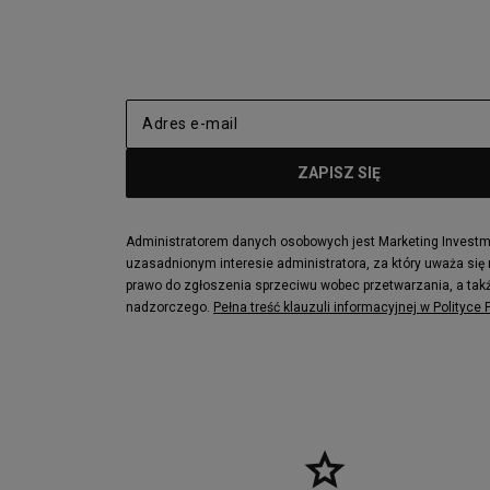
New Balance 2002
adidas NMD
adidas Nizza
New Balance
Jordan Max Aura 4
Fila Disrupto
Vans SK8-HI
Puma Sued
New Balance 237
Nike Air Ma
Reebok Court Advance
Timberland F
Puma Cali
Lacoste Zia
Lacoste Lerond
Fila Electrov
Lacoste Carnaby
Vans Classic
Administratorem danych osobowych jest Marketing Investmen
uzasadnionym interesie administratora, za który uważa się
Converse Run Star legacy CX
Nike Air Max
prawo do zgłoszenia sprzeciwu wobec przetwarzania, a takż
Lacoste Menerva Sport
Puma Doubl
nadzorczego.
Pełna treść klauzuli informacyjnej w Polityce
Fila Strada Low