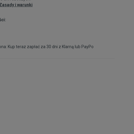
39
25 cm
Zasady i warunki
ci:
40
25,5 cm
40,5
26 cm
na: Kup teraz zapłać za 30 dni z
Klarną
lub
PayPo
41
26,5 cm
Powiadom o dostępności