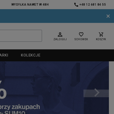
WYSYŁKA NAWET W 48H
+48 12 681 84 55
×
ZALOGUJ
SCHOWEK
KOSZYK
ARKI
KOLEKCJE
nd
nd