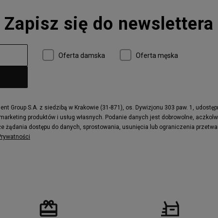
Converse Run Star Hike
Zapisz się do newslettera
 997
adidas ZX
r
Timberland 6
e
Vans Authentic
Oferta damska
Oferta męska
x Dawn
Puma RS-X
ield Trekker
New Balance UXC72
ne
Timberland Euro Sprint
e
Puma Caven
Fila Ray Tracer
t Group S.A. z siedzibą w Krakowie (31-871), os. Dywizjonu 303 paw. 1, udostę
 marketing produktów i usług własnych. Podanie danych jest dobrowolne, aczkol
 Motif
Puma Jada
e żądania dostępu do danych, sprostowania, usunięcia lub ograniczenia przetwa
ecourt
DC Anvil
 Prywatności