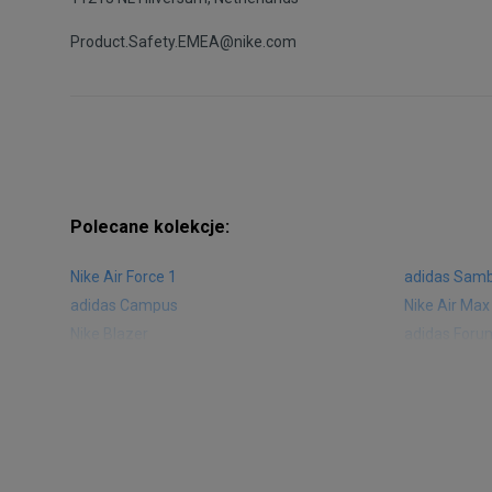
Product.Safety.EMEA@nike.com
Polecane kolekcje:
Nike Air Force 1
adidas Sam
adidas Campus
Nike Air Max
Nike Blazer
adidas Foru
Nike Vapormax
New Balance
Air Jordan 1
New Balance
Nike Air Max 270
New Balanc
Nike Huarache
Reebok Clas
Nike Air More Uptempo
adidas Stan