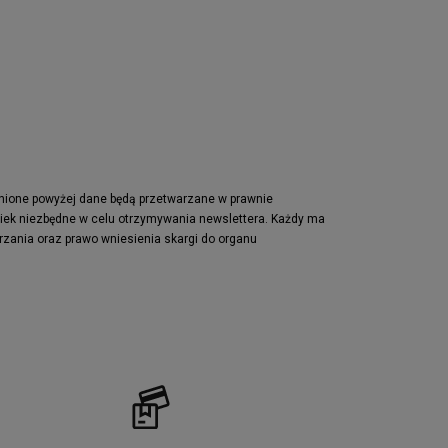
Nike Waffle One
adidas Retropy
Puma Slipstream
adidas Adifom
Jordan Jumpman Two Trey
Vans Era
Lacoste Powercourt
Puma Retaliate
pnione powyżej dane będą przetwarzane w prawnie
wiek niezbędne w celu otrzymywania newslettera. Każdy ma
Reebok Solution MID
rzania oraz prawo wniesienia skargi do organu
Converse Chuck Taylot All Star OX