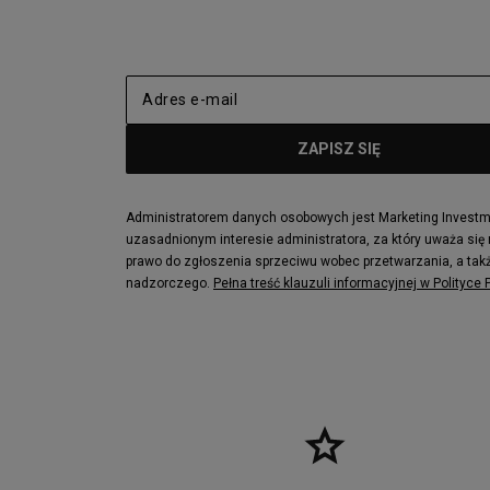
adidas Nizza
New Balance
Jordan Max Aura 4
Fila Disrupto
Vans SK8-HI
Puma Sued
New Balance 237
Nike Air Ma
Reebok Court Advance
Timberland F
Puma Cali
Lacoste Zia
Lacoste Lerond
Fila Electrov
Lacoste Carnaby
Vans Classic
Administratorem danych osobowych jest Marketing Investmen
uzasadnionym interesie administratora, za który uważa się
Converse Run Star legacy CX
Nike Air Max
prawo do zgłoszenia sprzeciwu wobec przetwarzania, a takż
Lacoste Menerva Sport
Puma Doubl
nadzorczego.
Pełna treść klauzuli informacyjnej w Polityce
Fila Strada Low