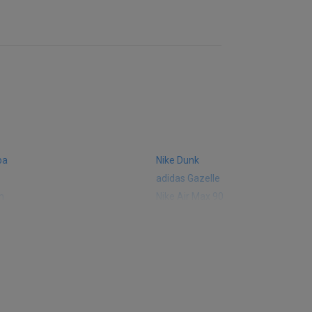
ba
Nike Dunk
adidas Gazelle
m
Nike Air Max 90
 574
Vans Old Skool
 327
adidas Handball Spezial
e CT302
adidas Ozelia
sic
Converse Chuck 70
 Smith
Puma Mayze
Converse Run Star Hike