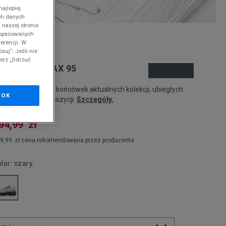
ajlepiej
ch danych
 naszej stronie
 dopasowanych
nd
erencji. W
suj”. Jeśli nie
ierz „Odrzuć
IKE W AIR MAX 95
odukt pochodzi z końcówek aktualnych kolekcji, ubiegłych
OK
zonów lub z ekspozycji.
Szczegóły.
94,99
zł
9,99
zł
cena rekomendowana przez producenta
olor:
szary