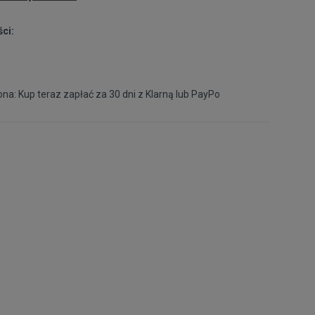
ci:
45,5
30 cm
Powiadom o dostępności
46
30,5 cm
Powiadom o dostępności
na: Kup teraz zapłać za 30 dni z
Klarną
lub
PayPo
47
31 cm
Powiadom o dostępności