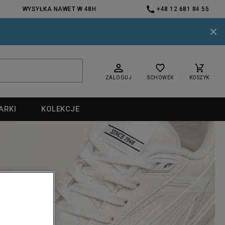
WYSYŁKA NAWET W 48H
+48 12 681 84 55
×
ZALOGUJ
SCHOWEK
KOSZYK
ARKI
KOLEKCJE
nd
nd