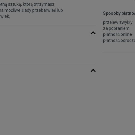
etną sztuką, którą otrzymasz.
na możliwe ślady przebarwień lub
Sposoby płatnoś
 wiek.
przelew zwykły
za pobraniem
płatność online
płatność odroczo