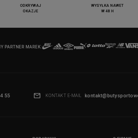
ODKRYWAJ
WYSYŁKA NAWET
OKAZJE
W 48 H
NY PARTNER MAREK:
4 55
kontakt@butysportowe
KONTAKT E-MAIL