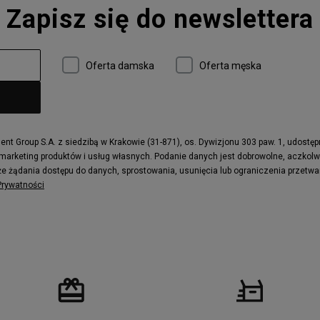
Zapisz się do newslettera
 997
adidas ZX
r
Timberland 6
e
Vans Authentic
Oferta damska
Oferta męska
x Dawn
Puma RS-X
ield Trekker
New Balance UXC72
ne
Timberland Euro Sprint
e
Puma Caven
Fila Ray Tracer
t Group S.A. z siedzibą w Krakowie (31-871), os. Dywizjonu 303 paw. 1, udostę
 marketing produktów i usług własnych. Podanie danych jest dobrowolne, aczkol
 Motif
Puma Jada
e żądania dostępu do danych, sprostowania, usunięcia lub ograniczenia przetwa
ecourt
DC Anvil
 Prywatności