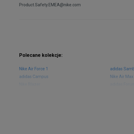
Product.Safety.EMEA@nike.com
Polecane kolekcje:
Nike Air Force 1
adidas Sam
adidas Campus
Nike Air Max
Nike Blazer
adidas Foru
Nike Vapormax
New Balance
Air Jordan 1
New Balance
Nike Air Max 270
New Balanc
Nike Huarache
Reebok Clas
Nike Air More Uptempo
adidas Stan
New Balance 2002
adidas NMD