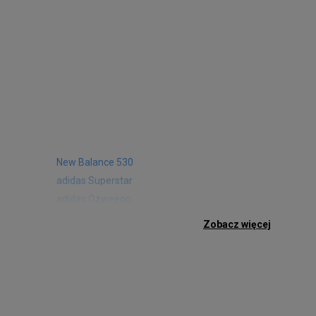
New Balance 530
adidas Superstar
adidas Ozweego
Nike Air Max 97
Zobacz więcej
Birkenstock Arizona
Nike Air Max 95
New Balance 480
Reebok Club C
Nike Air Max Pulse