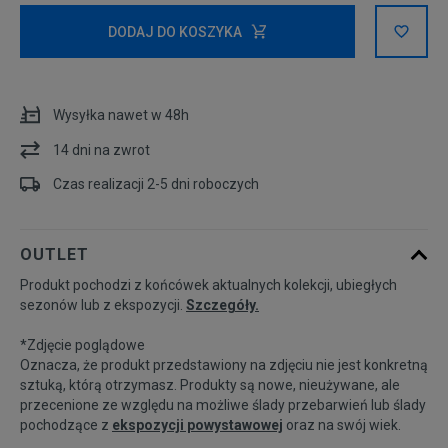
Rozmiary EU
Rozmiary US
DODAJ DO KOSZYKA
35,5
22 cm
Powiadom o dostępności
Wysyłka nawet w 48h
36
22,5 cm
Powiadom o dostępności
14 dni na zwrot
36,5
23 cm
Powiadom o dostępności
Czas realizacji 2-5 dni roboczych
37,5
23,5 cm
Powiadom o dostępności
OUTLET
Produkt pochodzi z końcówek aktualnych kolekcji, ubiegłych
38
24 cm
sezonów lub z ekspozycji.
Szczegóły.
*Zdjęcie poglądowe
38,5
24,5 cm
Powiadom o dostępności
Oznacza, że produkt przedstawiony na zdjęciu nie jest konkretną
sztuką, którą otrzymasz. Produkty są nowe, nieużywane, ale
przecenione ze względu na możliwe ślady przebarwień lub ślady
39
25 cm
Powiadom o dostępności
pochodzące z
ekspozycji powystawowej
oraz na swój wiek.