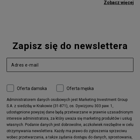
adidas Gazelle
adidas Superstar
Zobacz więcej
Nike Blazer
adidas Forum
Nike Air Max 90
adidas Ozweego
Nike Vapormax
New Balance 574
Vans Old Skool
Nike Air Max 97
Air Jordan 1
New Balance 327
Zapisz się do newslettera
adidas Handball Spezial
Birkenstock Arizona
Nike Air Max 270
New Balance CT302
adidas Ozelia
Nike Air Max 95
Nike Huarache
Reebok Classic
Converse Chuck 70
New Balance 480
Oferta damska
Oferta męska
Nike Air More Uptempo
adidas Stan Smith
Puma Mayze
Reebok Club C
Administratorem danych osobowych jest Marketing Investment Group
S.A. z siedzibą w Krakowie (31-871), os. Dywizjonu 303 paw. 1,
New Balance 2002
adidas NMD
udostępnione powyżej dane będą przetwarzane w prawnie uzasadnionym
Converse Run Star Hike
Nike Air Max Pulse
interesie administratora, za który uważa się marketing produktów i usług
adidas Nizza
New Balance 997
własnych. Podanie danych jest dobrowolne, aczkolwiek niezbędne w celu
adidas ZX
Nike Waffle One
otrzymywania newslettera. Każdy ma prawo do zgłoszenia sprzeciwu
wobec przetwarzania, a także żądania dostępu do danych, sprostowania,
Jordan Max Aura 4
Fila Disruptor