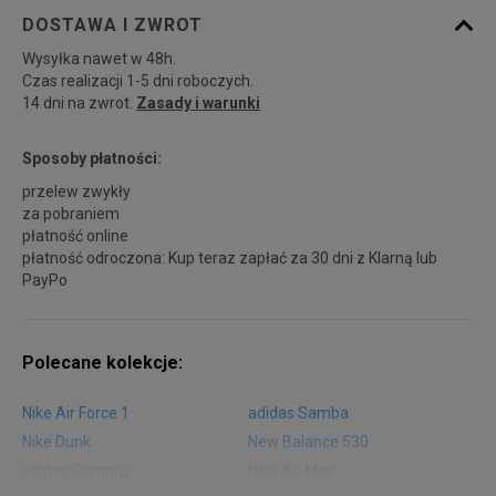
DOSTAWA I ZWROT
Wysyłka nawet w 48h.
Czas realizacji 1-5 dni roboczych.
14 dni na zwrot.
Zasady i warunki
Sposoby płatności:
przelew zwykły
za pobraniem
płatność online
płatność odroczona: Kup teraz zapłać za 30 dni z
Klarną
lub
PayPo
Polecane kolekcje:
Nike Air Force 1
adidas Samba
Nike Dunk
New Balance 530
adidas Campus
Nike Air Max