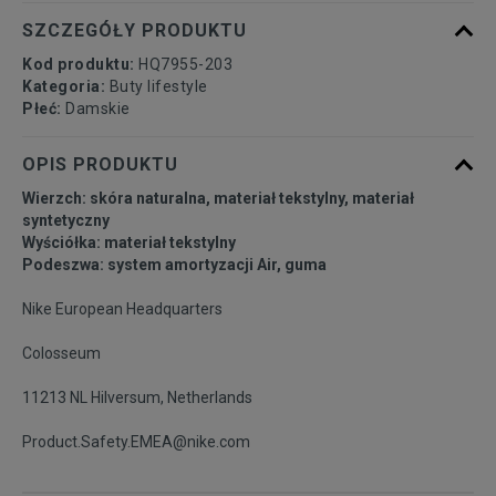
40
25,5 cm
Powiadom o dostępności
SZCZEGÓŁY PRODUKTU
Kod produktu:
HQ7955-203
40,5
26 cm
Powiadom o dostępności
Kategoria:
Buty lifestyle
Płeć:
Damskie
41
26,5 cm
Powiadom o dostępności
OPIS PRODUKTU
Wierzch: skóra naturalna, materiał tekstylny, materiał
syntetyczny
Wyściółka: materiał tekstylny
Podeszwa: system amortyzacji Air, guma
Nike European Headquarters
Colosseum
11213 NL Hilversum, Netherlands
Product.Safety.EMEA@nike.com