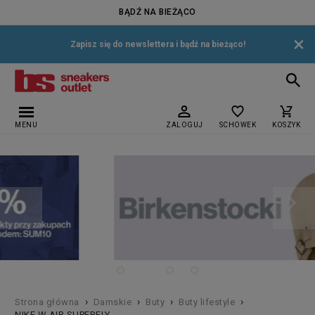
BĄDŹ NA BIEŻĄCO
×
Zapisz się do newslettera i bądź na bieżąco!
MENU
ZALOGUJ
SCHOWEK
KOSZYK
›
›
›
›
Strona główna
Damskie
Buty
Buty lifestyle
NIKE W AIR SUPERFLY