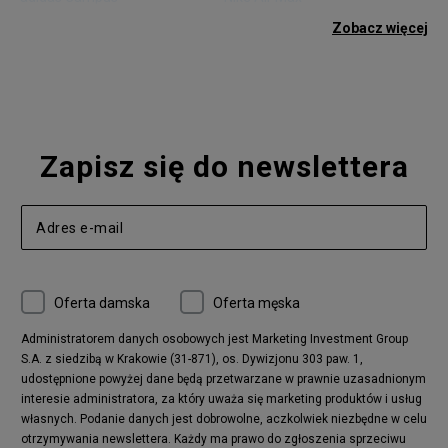
adidas Gazelle
adidas Superstar
Zobacz więcej
Nike Blazer
adidas Forum
Nike Air Max 90
adidas Ozweego
Nike Vapormax
New Balance 574
Vans Old Skool
Nike Air Max 97
Air Jordan 1
New Balance 327
Zapisz się do newslettera
adidas Handball Spezial
Birkenstock Arizona
Nike Air Max 270
New Balance CT302
adidas Ozelia
Nike Air Max 95
Nike Huarache
Reebok Classic
Converse Chuck 70
New Balance 480
Oferta damska
Oferta męska
Nike Air More Uptempo
adidas Stan Smith
Puma Mayze
Reebok Club C
Administratorem danych osobowych jest Marketing Investment Group
S.A. z siedzibą w Krakowie (31-871), os. Dywizjonu 303 paw. 1,
New Balance 2002
adidas NMD
udostępnione powyżej dane będą przetwarzane w prawnie uzasadnionym
Converse Run Star Hike
Nike Air Max Pulse
interesie administratora, za który uważa się marketing produktów i usług
adidas Nizza
New Balance 997
własnych. Podanie danych jest dobrowolne, aczkolwiek niezbędne w celu
adidas ZX
Nike Waffle One
otrzymywania newslettera. Każdy ma prawo do zgłoszenia sprzeciwu