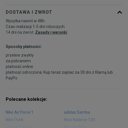
DOSTAWA I ZWROT
Wysyłka nawet w 48h.
Czas realizacji 1-5 dni roboczych.
14 dni na zwrot.
Zasady i warunki
Sposoby płatności:
przelew zwykły
za pobraniem
płatność online
płatność odroczona: Kup teraz zapłać za 30 dni z
Klarną
lub
PayPo
Polecane kolekcje:
Nike Air Force 1
adidas Samba
Nike Dunk
New Balance 530
adidas Campus
Nike Air Max