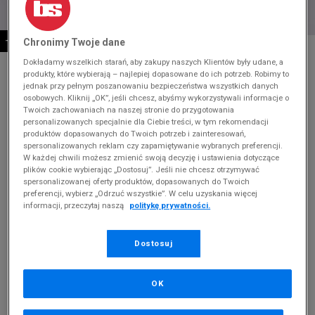
-10% ZA MIN. 500 ZŁ KOD: SUM10
Chronimy Twoje dane
* Zdjęcie poglądowe
Dokładamy wszelkich starań, aby zakupy naszych Klientów były udane, a
NIKE W BLAZER MID '77
produkty, które wybierają – najlepiej dopasowane do ich potrzeb. Robimy to
jednak przy pełnym poszanowaniu bezpieczeństwa wszystkich danych
osobowych. Kliknij „OK”, jeśli chcesz, abyśmy wykorzystywali informacje o
Produkt pochodzi z końcówek aktualnych kolekcji, ubiegłych
Twoich zachowaniach na naszej stronie do przygotowania
sezonów lub z ekspozycji.
Szczegóły.
personalizowanych specjalnie dla Ciebie treści, w tym rekomendacji
produktów dopasowanych do Twoich potrzeb i zainteresowań,
spersonalizowanych reklam czy zapamiętywanie wybranych preferencji.
329,99
zł
W każdej chwili możesz zmienić swoją decyzję i ustawienia dotyczące
plików cookie wybierając „Dostosuj”. Jeśli nie chcesz otrzymywać
529,99
zł
cena rekomendowana przez producenta
spersonalizowanej oferty produktów, dopasowanych do Twoich
preferencji, wybierz „Odrzuć wszystkie”. W celu uzyskania więcej
Kolor:
biały
informacji, przeczytaj naszą
politykę prywatności.
Dostosuj
OK
Wybierz rozmiar