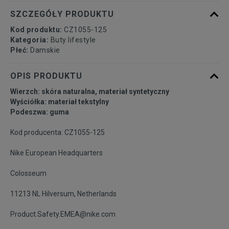
40,5
26 cm
Powiadom o dostępności
SZCZEGÓŁY PRODUKTU
Kod produktu:
CZ1055-125
41
26,5 cm
Powiadom o dostępności
Kategoria:
Buty lifestyle
Płeć:
Damskie
42
27 cm
Powiadom o dostępności
OPIS PRODUKTU
Wierzch: skóra naturalna, materiał syntetyczny
Wyściółka: materiał tekstylny
Podeszwa: guma
Kod producenta: CZ1055-125
Nike European Headquarters
Colosseum
11213 NL Hilversum, Netherlands
Product.Safety.EMEA@nike.com