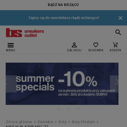
BĄDŹ NA BIEŻĄCO
×
Zapisz się do newslettera i bądź na bieżąco!
MENU
ZALOGUJ
SCHOWEK
KOSZYK
›
›
›
›
Strona główna
Damskie
Buty
Buty lifestyle
NIKE W BLAZER MID '77