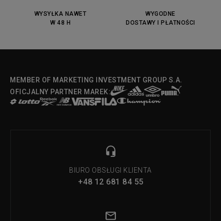
DC Anvil
Converse Chuck Taylot All Star
OX
WYSYŁKA NAWET
WYGODNE
W 48 H
DOSTAWY I PŁATNOŚCI
Fila Strada Low
MEMBER OF MARKETING INVESTMENT GROUP S.A.
OFICJALNY PARTNER MAREK:
BIURO OBSŁUGI KLIENTA
+48 12 681 84 55