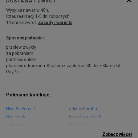
DOSTAWA I ZWROT
Wysyłka nawet w 48h.
Czas realizacji 1-5 dni roboczych.
14 dni na zwrot.
Zasady i warunki
Sposoby płatności:
przelew zwykły
za pobraniem
płatność online
płatność odroczona: Kup teraz zapłać za 30 dni z
Klarną
lub
PayPo
Polecane kolekcje:
Nike Air Force 1
adidas Samba
Nike Dunk
New Balance 530
adidas Campus
Nike Air Max
adidas Gazelle
adidas Superstar
Zobacz więcej