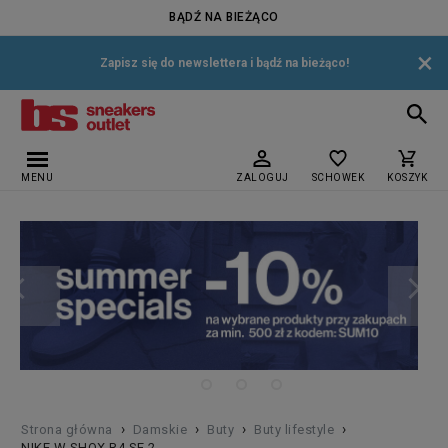
BĄDŹ NA BIEŻĄCO
×
Zapisz się do newslettera i bądź na bieżąco!
MENU
ZALOGUJ
SCHOWEK
KOSZYK
›
›
›
›
Strona główna
Damskie
Buty
Buty lifestyle
NIKE W SHOX R4 SE 2