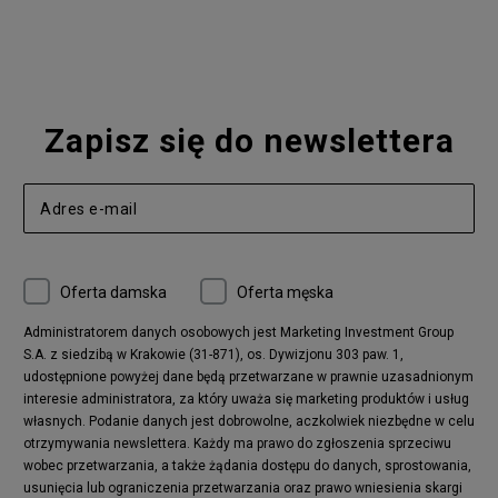
Nike Blazer
adidas Forum
Nike Air Max 90
adidas Ozweego
Nike Vapormax
New Balance 574
Vans Old Skool
Nike Air Max 97
Air Jordan 1
New Balance 327
Zapisz się do newslettera
adidas Handball Spezial
Birkenstock Arizona
Nike Air Max 270
New Balance CT302
adidas Ozelia
Nike Air Max 95
Nike Huarache
Reebok Classic
Converse Chuck 70
New Balance 480
Oferta damska
Oferta męska
Nike Air More Uptempo
adidas Stan Smith
Puma Mayze
Reebok Club C
Administratorem danych osobowych jest Marketing Investment Group
S.A. z siedzibą w Krakowie (31-871), os. Dywizjonu 303 paw. 1,
New Balance 2002
adidas NMD
udostępnione powyżej dane będą przetwarzane w prawnie uzasadnionym
Converse Run Star Hike
Nike Air Max Pulse
interesie administratora, za który uważa się marketing produktów i usług
adidas Nizza
New Balance 997
własnych. Podanie danych jest dobrowolne, aczkolwiek niezbędne w celu
adidas ZX
Nike Waffle One
otrzymywania newslettera. Każdy ma prawo do zgłoszenia sprzeciwu
wobec przetwarzania, a także żądania dostępu do danych, sprostowania,
Jordan Max Aura 4
Fila Disruptor
usunięcia lub ograniczenia przetwarzania oraz prawo wniesienia skargi