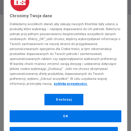
Chronimy Twoje dane
* Zdjęcie poglądowe
Dokładamy wszelkich starań, aby zakupy naszych Klientów były udane, a
produkty, które wybierają – najlepiej dopasowane do ich potrzeb. Robimy to
NIKE W SHOX R4 SE 2
jednak przy pełnym poszanowaniu bezpieczeństwa wszystkich danych
osobowych. Kliknij „OK”, jeśli chcesz, abyśmy wykorzystywali informacje o
Produkt pochodzi z końcówek aktualnych kolekcji, ubiegłych
Twoich zachowaniach na naszej stronie do przygotowania
sezonów lub z ekspozycji.
Szczegóły.
personalizowanych specjalnie dla Ciebie treści, w tym rekomendacji
produktów dopasowanych do Twoich potrzeb i zainteresowań,
spersonalizowanych reklam czy zapamiętywanie wybranych preferencji.
349,99
zł
W każdej chwili możesz zmienić swoją decyzję i ustawienia dotyczące
plików cookie wybierając „Dostosuj”. Jeśli nie chcesz otrzymywać
689,99
zł
cena rekomendowana przez producenta
spersonalizowanej oferty produktów, dopasowanych do Twoich
preferencji, wybierz „Odrzuć wszystkie”. W celu uzyskania więcej
Kolor:
czarny
informacji, przeczytaj naszą
politykę prywatności.
Dostosuj
OK
Wybierz rozmiar