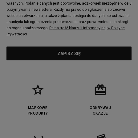
adidas Nizza
New Balance 997
własnych. Podanie danych jest dobrowolne, aczkolwiek niezbędne w celu
adidas ZX
Nike Waffle One
otrzymywania newslettera. Każdy ma prawo do zgłoszenia sprzeciwu
wobec przetwarzania, a także żądania dostępu do danych, sprostowania,
Jordan Max Aura 4
Fila Disruptor
usunięcia lub ograniczenia przetwarzania oraz prawo wniesienia skargi
Timberland 6
adidas Retropy
do organu nadzorczego.
Pełna treść klauzuli informacyjnej w Polityce
Vans SK8-HI
Puma Suede
Prywatności
Vans Authentic
Puma Slipstream
New Balance 237
Nike Air Max Dawn
Puma RS-X
adidas Adifom
Reebok Court Advance
Timberland Field Trekker
New Balance UXC72
Jordan Jumpman Two Trey
Puma Cali
Lacoste Ziane
Timberland Euro Sprint
Vans Era
Lacoste Lerond
Fila Electrove
Puma Caven
Lacoste Powercourt
MARKOWE
ODKRYWAJ
Lacoste Carnaby
PRODUKTY
Vans Classic
OKAZJE
Fila Ray Tracer
Puma Retaliate
Converse Run Star legacy CX
Nike Air Max Motif
Puma Jada
Reebok Solution MID