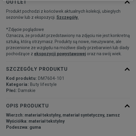
OUTLET
Produkt pochodzi z końcówek aktualnych kolekcji, ubiegłych
35,5
22 cm
Powiadom o dostępności
sezonów lub z ekspozycji.
Szczegóły.
*Zdjęcie poglądowe
36
22,5 cm
Powiadom o dostępności
Oznacza, że produkt przedstawiony na zdjęciu nie jest konkretną
sztuką, którą otrzymasz. Produkty są nowe, nieużywane, ale
przecenione ze względu na możliwe ślady przebarwień lub ślady
36,5
23 cm
Powiadom o dostępności
pochodzące z
ekspozycji powystawowej
oraz na swój wiek.
37,5
23,5 cm
Powiadom o dostępności
SZCZEGÓŁY PRODUKTU
Kod produktu:
DM7604-101
38
24 cm
Powiadom o dostępności
Kategoria:
Buty lifestyle
Płeć:
Damskie
38,5
24,5 cm
Powiadom o dostępności
OPIS PRODUKTU
Wierzch: materiał tekstylny, materiał syntetyczny, zamsz
39
25 cm
Powiadom o dostępności
Wyściółka: materiał tekstylny
Podeszwa: guma
40
25,5 cm
Powiadom o dostępności