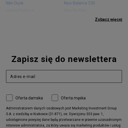
Nike Dunk
New Balance 530
adidas Campus
Nike Air Max
adidas Gazelle
adidas Superstar
Zobacz więcej
Nike Blazer
adidas Forum
Nike Air Max 90
adidas Ozweego
Nike Vapormax
New Balance 574
Vans Old Skool
Nike Air Max 97
Air Jordan 1
New Balance 327
Zapisz się do newslettera
adidas Handball Spezial
Birkenstock Arizona
Nike Air Max 270
New Balance CT302
adidas Ozelia
Nike Air Max 95
Nike Huarache
Reebok Classic
Converse Chuck 70
New Balance 480
Oferta damska
Oferta męska
Nike Air More Uptempo
adidas Stan Smith
Puma Mayze
Reebok Club C
Administratorem danych osobowych jest Marketing Investment Group
S.A. z siedzibą w Krakowie (31-871), os. Dywizjonu 303 paw. 1,
New Balance 2002
adidas NMD
udostępnione powyżej dane będą przetwarzane w prawnie uzasadnionym
Converse Run Star Hike
Nike Air Max Pulse
interesie administratora, za który uważa się marketing produktów i usług