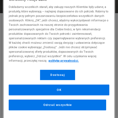
Dokładamy wszelkich starań, aby zakupy naszych Klientów były udane, a
produkty, które wybierają – najlepiej dopasowane do ich potrzeb. Robimy to
jednak przy pełnym poszanowaniu bezpieczeństwa wszystkich danych
* Zdjęcie poglądowe
osobowych. Kliknij „OK”, jeśli chcesz, abyśmy wykorzystywali informacje o
Twoich zachowaniach na naszej stronie do przygotowania
NIKE WAFFLE ONE
personalizowanych specjalnie dla Ciebie treści, w tym rekomendacji
produktów dopasowanych do Twoich potrzeb i zainteresowań,
spersonalizowanych reklam czy zapamiętywanie wybranych preferencji.
Produkt pochodzi z końcówek aktualnych kolekcji, ubiegłych
W każdej chwili możesz zmienić swoją decyzję i ustawienia dotyczące
sezonów lub z ekspozycji.
Szczegóły.
plików cookie wybierając „Dostosuj”. Jeśli nie chcesz otrzymywać
spersonalizowanej oferty produktów, dopasowanych do Twoich
249,99
zł
preferencji, wybierz „Odrzuć wszystkie”. W celu uzyskania więcej
informacji, przeczytaj naszą
politykę prywatności.
0
zł
cena rekomendowana przez producenta
Dostosuj
PRODUKT NIEDOSTĘPNY
Jeśli artykuł będzie ponownie dostępny, otrzymasz od nas
powiadomienie.
OK
Wybierz rozmiar
Odrzuć wszystkie
Rozmiary EU
Rozmiary US