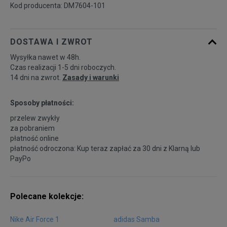
Kod producenta: DM7604-101
40,5
26 cm
Powiadom o dostępności
DOSTAWA I ZWROT
41
26,5 cm
Powiadom o dostępności
Wysyłka nawet w 48h.
Czas realizacji 1-5 dni roboczych.
14 dni na zwrot.
Zasady i warunki
42
27 cm
Powiadom o dostępności
Sposoby płatności:
42,5
27,5 cm
Powiadom o dostępności
przelew zwykły
za pobraniem
płatność online
43
28 cm
Powiadom o dostępności
płatność odroczona: Kup teraz zapłać za 30 dni z
Klarną
lub
PayPo
44
28,5 cm
Powiadom o dostępności
Polecane kolekcje:
44,5
29 cm
Powiadom o dostępności
Nike Air Force 1
adidas Samba