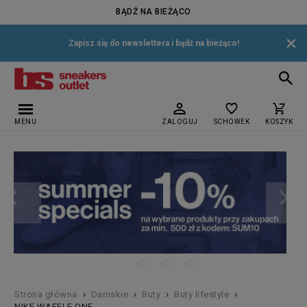
BĄDŹ NA BIEŻĄCO
×
Zapisz się do newslettera i bądź na bieżąco!
MENU
ZALOGUJ
SCHOWEK
KOSZYK
›
›
›
›
Strona główna
Damskie
Buty
Buty lifestyle
NIKE WAFFLE ONE