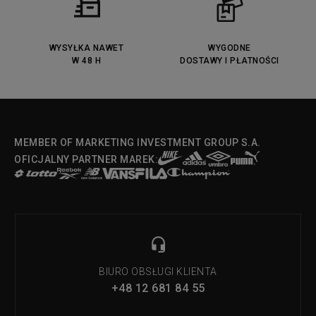
Lacoste Menerva Sport
Puma Doublecourt
DC Anvil
Converse Chuck Taylot All Star
OX
WYSYŁKA NAWET
WYGODNE
W 48 H
DOSTAWY I PŁATNOŚCI
Fila Strada Low
MEMBER OF MARKETING INVESTMENT GROUP S.A.
OFICJALNY PARTNER MAREK:
BIURO OBSŁUGI KLIENTA
+48 12 681 84 55