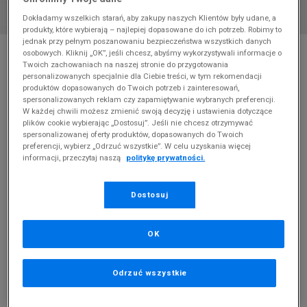
Dokładamy wszelkich starań, aby zakupy naszych Klientów były udane, a
produkty, które wybierają – najlepiej dopasowane do ich potrzeb. Robimy to
jednak przy pełnym poszanowaniu bezpieczeństwa wszystkich danych
* Zdjęcie poglądowe
osobowych. Kliknij „OK”, jeśli chcesz, abyśmy wykorzystywali informacje o
Twoich zachowaniach na naszej stronie do przygotowania
NIKE WMNS AIR MAX 97
personalizowanych specjalnie dla Ciebie treści, w tym rekomendacji
produktów dopasowanych do Twoich potrzeb i zainteresowań,
spersonalizowanych reklam czy zapamiętywanie wybranych preferencji.
Produkt pochodzi z końcówek aktualnych kolekcji, ubiegłych
W każdej chwili możesz zmienić swoją decyzję i ustawienia dotyczące
sezonów lub z ekspozycji.
Szczegóły.
plików cookie wybierając „Dostosuj”. Jeśli nie chcesz otrzymywać
spersonalizowanej oferty produktów, dopasowanych do Twoich
449,99
zł
preferencji, wybierz „Odrzuć wszystkie”. W celu uzyskania więcej
informacji, przeczytaj naszą
politykę prywatności.
0
zł
cena rekomendowana przez producenta
Dostosuj
PRODUKT NIEDOSTĘPNY
Jeśli artykuł będzie ponownie dostępny, otrzymasz od nas
powiadomienie.
OK
Wybierz rozmiar
Odrzuć wszystkie
Rozmiary EU
Rozmiary US