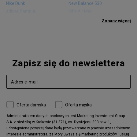
Nike Dunk
New Balance 530
adidas Campus
Nike Air Max
adidas Gazelle
adidas Superstar
Zobacz więcej
Nike Blazer
adidas Forum
Nike Air Max 90
adidas Ozweego
Nike Vapormax
New Balance 574
Vans Old Skool
Nike Air Max 97
Air Jordan 1
New Balance 327
Zapisz się do newslettera
adidas Handball Spezial
Birkenstock Arizona
Nike Air Max 270
New Balance CT302
adidas Ozelia
Nike Air Max 95
Nike Huarache
Reebok Classic
Converse Chuck 70
New Balance 480
Oferta damska
Oferta męska
Nike Air More Uptempo
adidas Stan Smith
Puma Mayze
Reebok Club C
Administratorem danych osobowych jest Marketing Investment Group
S.A. z siedzibą w Krakowie (31-871), os. Dywizjonu 303 paw. 1,
New Balance 2002
adidas NMD
udostępnione powyżej dane będą przetwarzane w prawnie uzasadnionym
Converse Run Star Hike
Nike Air Max Pulse
interesie administratora, za który uważa się marketing produktów i usług