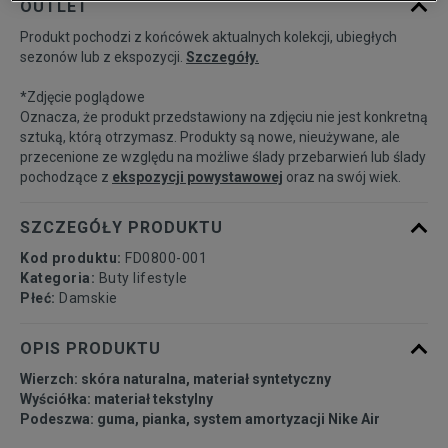
OUTLET
Produkt pochodzi z końcówek aktualnych kolekcji, ubiegłych
35,5
22 cm
Powiadom o dostępności
sezonów lub z ekspozycji.
Szczegóły.
*Zdjęcie poglądowe
36
22,5 cm
Powiadom o dostępności
Oznacza, że produkt przedstawiony na zdjęciu nie jest konkretną
sztuką, którą otrzymasz. Produkty są nowe, nieużywane, ale
przecenione ze względu na możliwe ślady przebarwień lub ślady
36,5
23 cm
Powiadom o dostępności
pochodzące z
ekspozycji powystawowej
oraz na swój wiek.
37,5
23,5 cm
Powiadom o dostępności
SZCZEGÓŁY PRODUKTU
Kod produktu:
FD0800-001
38
24 cm
Powiadom o dostępności
Kategoria:
Buty lifestyle
Płeć:
Damskie
38,5
24,5 cm
Powiadom o dostępności
OPIS PRODUKTU
Wierzch: skóra naturalna, materiał syntetyczny
39
25 cm
Powiadom o dostępności
Wyściółka: materiał tekstylny
Podeszwa: guma, pianka, system amortyzacji Nike Air
40
25,5 cm
Powiadom o dostępności