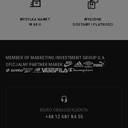
Lacoste Menerva Sport
Puma Doublecourt
DC Anvil
Converse Chuck Taylot All Star
OX
WYSYŁKA NAWET
WYGODNE
W 48 H
DOSTAWY I PŁATNOŚCI
Fila Strada Low
MEMBER OF MARKETING INVESTMENT GROUP S.A.
OFICJALNY PARTNER MAREK:
BIURO OBSŁUGI KLIENTA
+48 12 681 84 55