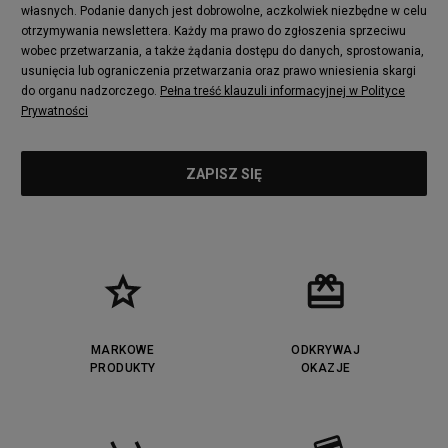
adidas Nizza
New Balance 997
własnych. Podanie danych jest dobrowolne, aczkolwiek niezbędne w celu
adidas ZX
Nike Waffle One
otrzymywania newslettera. Każdy ma prawo do zgłoszenia sprzeciwu
wobec przetwarzania, a także żądania dostępu do danych, sprostowania,
Jordan Max Aura 4
Fila Disruptor
usunięcia lub ograniczenia przetwarzania oraz prawo wniesienia skargi
Timberland 6
adidas Retropy
do organu nadzorczego.
Pełna treść klauzuli informacyjnej w Polityce
Vans SK8-HI
Puma Suede
Prywatności
Vans Authentic
Puma Slipstream
New Balance 237
Nike Air Max Dawn
Puma RS-X
adidas Adifom
Reebok Court Advance
Timberland Field Trekker
New Balance UXC72
Jordan Jumpman Two Trey
Puma Cali
Lacoste Ziane
Timberland Euro Sprint
Vans Era
Lacoste Lerond
Fila Electrove
Puma Caven
Lacoste Powercourt
MARKOWE
ODKRYWAJ
Lacoste Carnaby
PRODUKTY
Vans Classic
OKAZJE
Fila Ray Tracer
Puma Retaliate
Converse Run Star legacy CX
Nike Air Max Motif
Puma Jada
Reebok Solution MID