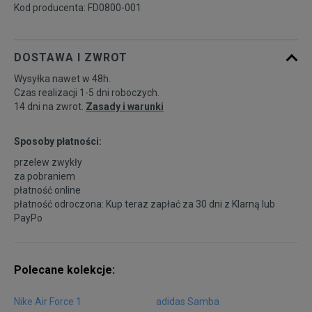
Kod producenta: FD0800-001
40,5
26 cm
Powiadom o dostępności
DOSTAWA I ZWROT
41
26,5 cm
Powiadom o dostępności
Wysyłka nawet w 48h.
Czas realizacji 1-5 dni roboczych.
14 dni na zwrot.
Zasady i warunki
42
27 cm
Powiadom o dostępności
Sposoby płatności:
42,5
27,5 cm
Powiadom o dostępności
przelew zwykły
za pobraniem
płatność online
43
28 cm
Powiadom o dostępności
płatność odroczona: Kup teraz zapłać za 30 dni z
Klarną
lub
PayPo
44
28,5 cm
Powiadom o dostępności
Polecane kolekcje:
44,5
29 cm
Powiadom o dostępności
Nike Air Force 1
adidas Samba