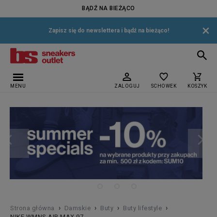
BĄDŹ NA BIEŻĄCO
×
Zapisz się do newslettera i bądź na bieżąco!
MENU
ZALOGUJ
SCHOWEK
KOSZYK
›
›
›
›
Strona główna
Damskie
Buty
Buty lifestyle
NIKE WMNS AIR MAX 97