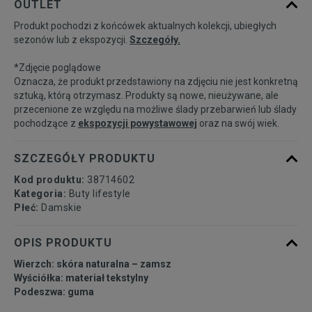
OUTLET
Produkt pochodzi z końcówek aktualnych kolekcji, ubiegłych
36
22,5 cm
Powiadom o dostępności
sezonów lub z ekspozycji.
Szczegóły.
*Zdjęcie poglądowe
37
23 cm
Powiadom o dostępności
Oznacza, że produkt przedstawiony na zdjęciu nie jest konkretną
sztuką, którą otrzymasz. Produkty są nowe, nieużywane, ale
przecenione ze względu na możliwe ślady przebarwień lub ślady
37,5
23,5 cm
Powiadom o dostępności
pochodzące z
ekspozycji powystawowej
oraz na swój wiek.
38
24 cm
Powiadom o dostępności
SZCZEGÓŁY PRODUKTU
Kod produktu:
38714602
38,5
24,5 cm
Powiadom o dostępności
Kategoria:
Buty lifestyle
Płeć:
Damskie
39
25 cm
Powiadom o dostępności
OPIS PRODUKTU
Wierzch: skóra naturalna – zamsz
40
25,5 cm
Powiadom o dostępności
Wyściółka: materiał tekstylny
Podeszwa: guma
40,5
26 cm
Powiadom o dostępności