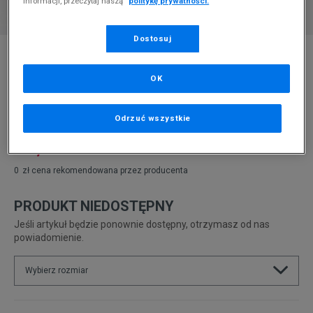
informacji, przeczytaj naszą
politykę prywatności.
Dostosuj
* Zdjęcie poglądowe
PUMA CALI DREAM FIRST SENSE WNS
OK
Produkt pochodzi z końcówek aktualnych kolekcji, ubiegłych
sezonów lub z ekspozycji.
Szczegóły.
Odrzuć wszystkie
229,99
zł
0
zł
cena rekomendowana przez producenta
PRODUKT NIEDOSTĘPNY
Jeśli artykuł będzie ponownie dostępny, otrzymasz od nas
powiadomienie.
Wybierz rozmiar
Rozmiary EU
Rozmiary US