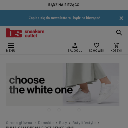
BĄDŹ NA BIEŻĄCO
×
Zapisz się do newslettera i bądź na bieżąco!
MENU
ZALOGUJ
SCHOWEK
KOSZYK
›
›
›
›
Strona główna
Damskie
Buty
Buty lifestyle
PUMA CALI DREAM FIRST SENSE WNS