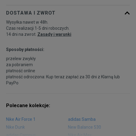
DOSTAWA I ZWROT
Wysyłka nawet w 48h.
Czas realizacji 1-5 dni roboczych.
14 dni na zwrot.
Zasady i warunki
Sposoby płatności:
przelew zwykły
za pobraniem
płatność online
płatność odroczona: Kup teraz zapłać za 30 dni z
Klarną
lub
PayPo
Polecane kolekcje:
Nike Air Force 1
adidas Samba
Nike Dunk
New Balance 530
adidas Campus
Nike Air Max