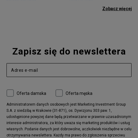
adidas Gazelle
adidas Superstar
Zobacz więcej
Nike Blazer
adidas Forum
Nike Air Max 90
adidas Ozweego
Nike Vapormax
New Balance 574
Vans Old Skool
Nike Air Max 97
Air Jordan 1
New Balance 327
Zapisz się do newslettera
adidas Handball Spezial
Birkenstock Arizona
Nike Air Max 270
New Balance CT302
adidas Ozelia
Nike Air Max 95
Nike Huarache
Reebok Classic
Converse Chuck 70
New Balance 480
Oferta damska
Oferta męska
Nike Air More Uptempo
adidas Stan Smith
Puma Mayze
Reebok Club C
Administratorem danych osobowych jest Marketing Investment Group
S.A. z siedzibą w Krakowie (31-871), os. Dywizjonu 303 paw. 1,
New Balance 2002
adidas NMD
udostępnione powyżej dane będą przetwarzane w prawnie uzasadnionym
Converse Run Star Hike
Nike Air Max Pulse
interesie administratora, za który uważa się marketing produktów i usług
adidas Nizza
New Balance 997
własnych. Podanie danych jest dobrowolne, aczkolwiek niezbędne w celu
adidas ZX
Nike Waffle One
otrzymywania newslettera. Każdy ma prawo do zgłoszenia sprzeciwu