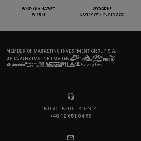
DC Anvil
Converse Chuck Taylot All Star
OX
WYSYŁKA NAWET
WYGODNE
W 48 H
DOSTAWY I PŁATNOŚCI
Fila Strada Low
MEMBER OF MARKETING INVESTMENT GROUP S.A.
OFICJALNY PARTNER MAREK:
BIURO OBSŁUGI KLIENTA
+48 12 681 84 55