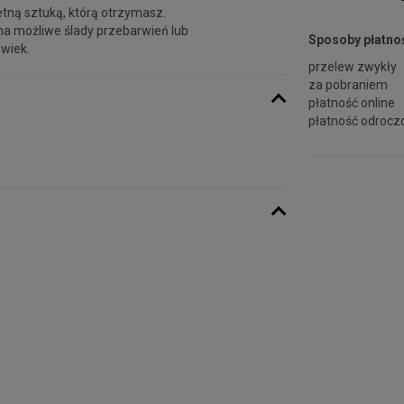
etną sztuką, którą otrzymasz.
na możliwe ślady przebarwień lub
Sposoby płatnoś
 wiek.
przelew zwykły
za pobraniem
płatność online
płatność odroczo