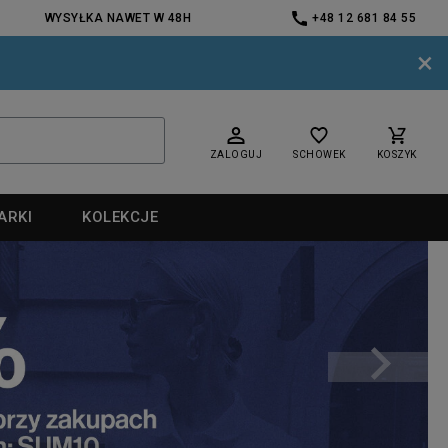
WYSYŁKA NAWET W 48H
+48 12 681 84 55
×
ZALOGUJ
SCHOWEK
KOSZYK
ARKI
KOLEKCJE
nd
nd