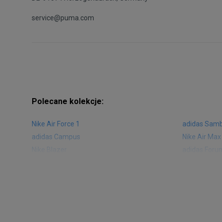
service@puma.com
Polecane kolekcje:
Nike Air Force 1
adidas Sam
adidas Campus
Nike Air Max
Nike Blazer
adidas Foru
Nike Vapormax
New Balance
Air Jordan 1
New Balance
Nike Air Max 270
New Balanc
Nike Huarache
Reebok Clas
Nike Air More Uptempo
adidas Stan