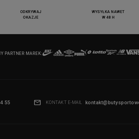
ODKRYWAJ
WYSYŁKA NAWET
OKAZJE
W 48 H
NY PARTNER MAREK:
4 55
kontakt@butysportowe
KONTAKT E-MAIL