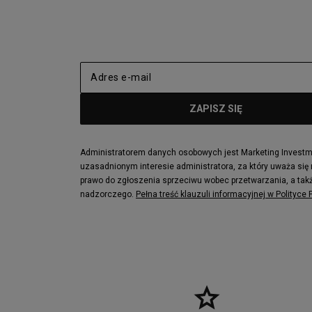
New Balance 2002
adidas NMD
adidas Nizza
New Balance
Jordan Max Aura 4
Fila Disrupto
Vans SK8-HI
Puma Sued
New Balance 237
Nike Air Ma
Reebok Court Advance
Timberland F
Puma Cali
Lacoste Zia
Lacoste Lerond
Fila Electrov
Lacoste Carnaby
Vans Classic
Administratorem danych osobowych jest Marketing Investmen
uzasadnionym interesie administratora, za który uważa się
Converse Run Star legacy CX
Nike Air Max
prawo do zgłoszenia sprzeciwu wobec przetwarzania, a takż
Lacoste Menerva Sport
Puma Doubl
nadzorczego.
Pełna treść klauzuli informacyjnej w Polityce
Fila Strada Low