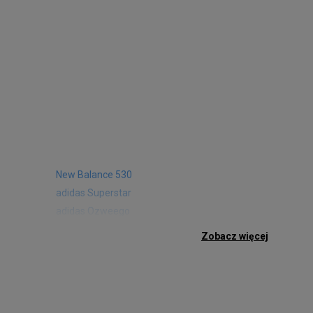
New Balance 530
adidas Superstar
adidas Ozweego
Nike Air Max 97
Zobacz więcej
Birkenstock Arizona
Nike Air Max 95
New Balance 480
Reebok Club C