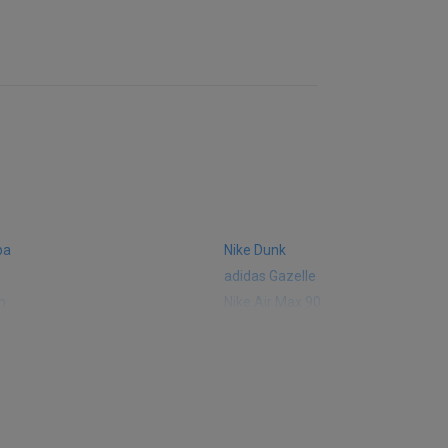
ba
Nike Dunk
adidas Gazelle
m
Nike Air Max 90
 574
Vans Old Skool
 327
adidas Handball Spezial
e CT302
adidas Ozelia
sic
Converse Chuck 70
 Smith
Puma Mayze