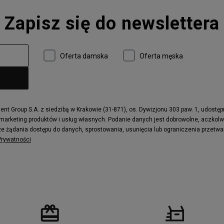
Converse Run Star Hike
Zapisz się do newslettera
 997
adidas ZX
r
Timberland 6
e
Vans Authentic
Oferta damska
Oferta męska
x Dawn
Puma RS-X
ield Trekker
New Balance UXC72
ne
Timberland Euro Sprint
e
Puma Caven
Fila Ray Tracer
t Group S.A. z siedzibą w Krakowie (31-871), os. Dywizjonu 303 paw. 1, udostę
 marketing produktów i usług własnych. Podanie danych jest dobrowolne, aczkol
 Motif
Puma Jada
e żądania dostępu do danych, sprostowania, usunięcia lub ograniczenia przetwa
ecourt
DC Anvil
 Prywatności