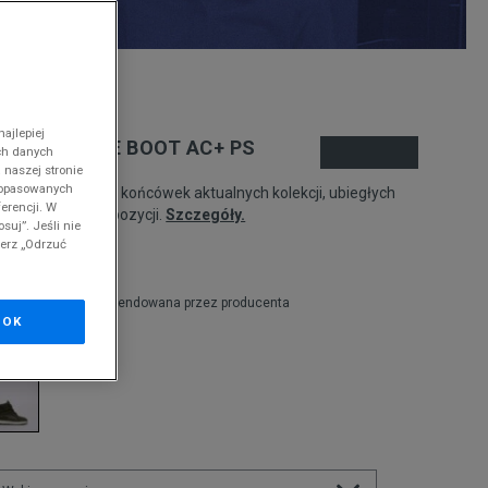
nd
ajlepiej
UMA EVOLVE BOOT AC+ PS
ch danych
 naszej stronie
 dopasowanych
odukt pochodzi z końcówek aktualnych kolekcji, ubiegłych
erencji. W
zonów lub z ekspozycji.
Szczegóły.
suj”. Jeśli nie
ierz „Odrzuć
64,99
zł
9,99
zł
cena rekomendowana przez producenta
OK
olor:
khaki