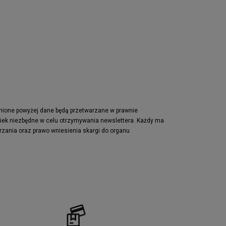
Nike Air Max Pulse
Nike Waffle One
adidas Retropy
Puma Slipstream
adidas Adifom
Jordan Jumpman Two Trey
Vans Era
Lacoste Powercourt
Puma Retaliate
pnione powyżej dane będą przetwarzane w prawnie
wiek niezbędne w celu otrzymywania newslettera. Każdy ma
Reebok Solution MID
rzania oraz prawo wniesienia skargi do organu
Converse Chuck Taylot All Star OX