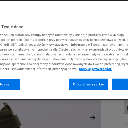
 Slipstream
38
i
i
kie sneakersy
Dickies
Crocs
Fila
The North Face
Reebok
Old Skool
38,5
gnacja obuwia
rki
Fila
DC
Jordan
Tommy Hilfiger
Umbro
ODZIEŻ
VE BOOT AC+ PS
 SK8-HI
ki zimowe
gnacja obuwia
Hoodrich
Dickies
Lacoste
Timberland
Supply & Dema
 Twoje dane
XS
nstock Arizona
iczki i szaliki
ki zimowe
Jordan
Ellesse
McKenzie
Vans
The North Face
zelkich starań, aby zakupy naszych Klientów były udane, a produkty, które wybierają – n
S
P
erland 6
do ich potrzeb. Robimy to jednak przy pełnym poszanowaniu bezpieczeństwa wszystki
iczki i szaliki
Lacoste
Fila
New Balance
Timberland
liknij „OK”, jeśli chcesz, abyśmy wykorzystywali informacje o Twoich zachowaniach na
M
rland Field Trekker
wania personalizowanych specjalnie dla Ciebie treści, w tym rekomendacji produktów
Levi's
Hoodrich
New Era
Under Armour
Pr
otrzeb i zainteresowań, spersonalizowanych reklam czy zapamiętywanie wybranych pref
rland Euro Sprint
se
New Balance
Helly Hansen
Nike
Vans
i możesz zmienić swoją decyzję i ustawienia dotyczące plików cookie wybierając „Dosto
ymywać spersonalizowanej oferty produktów, dopasowanych do Twoich preferencji, wyb
New Era
Jordan
Puma
W celu uzyskania więcej informacji, przeczytaj naszą
politykę prywatności.
1
Nike
Lacoste
Reebok
36
Puma
Levi's
Umbro
tosuj
Odrzuć wszystkie
K