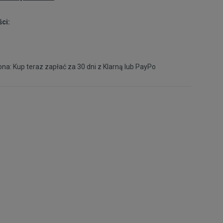
ci:
34
20,5 cm
Powiadom o dostępności
34,5
21 cm
na: Kup teraz zapłać za 30 dni z
Klarną
lub
PayPo
35
21,5 cm
Powiadom o dostępności