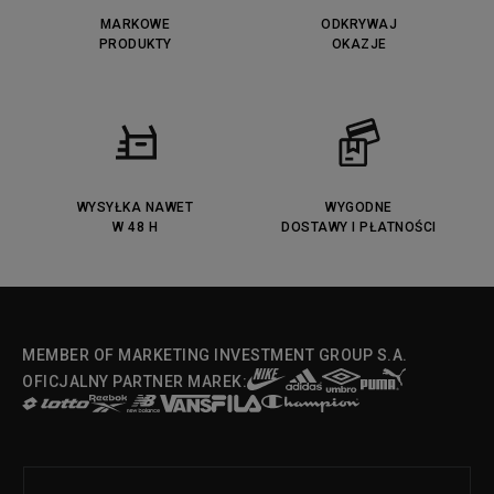
Puma Caven
Lacoste Powercourt
MARKOWE
ODKRYWAJ
Lacoste Carnaby
PRODUKTY
Vans Classic
OKAZJE
Fila Ray Tracer
Puma Retaliate
Converse Run Star legacy CX
Nike Air Max Motif
Puma Jada
Reebok Solution MID
Lacoste Menerva Sport
Puma Doublecourt
DC Anvil
Converse Chuck Taylot All Star
OX
WYSYŁKA NAWET
WYGODNE
W 48 H
DOSTAWY I PŁATNOŚCI
Fila Strada Low
MEMBER OF MARKETING INVESTMENT GROUP S.A.
OFICJALNY PARTNER MAREK: