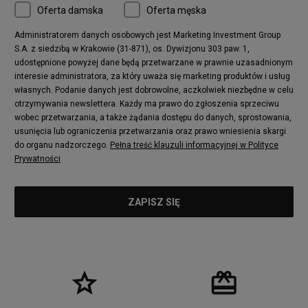
Oferta damska
Oferta męska
Nike Air More Uptempo
adidas Stan Smith
Puma Mayze
Reebok Club C
Administratorem danych osobowych jest Marketing Investment Group
S.A. z siedzibą w Krakowie (31-871), os. Dywizjonu 303 paw. 1,
New Balance 2002
adidas NMD
udostępnione powyżej dane będą przetwarzane w prawnie uzasadnionym
Converse Run Star Hike
Nike Air Max Pulse
interesie administratora, za który uważa się marketing produktów i usług
adidas Nizza
New Balance 997
własnych. Podanie danych jest dobrowolne, aczkolwiek niezbędne w celu
adidas ZX
Nike Waffle One
otrzymywania newslettera. Każdy ma prawo do zgłoszenia sprzeciwu
wobec przetwarzania, a także żądania dostępu do danych, sprostowania,
Jordan Max Aura 4
Fila Disruptor
usunięcia lub ograniczenia przetwarzania oraz prawo wniesienia skargi
Timberland 6
adidas Retropy
do organu nadzorczego.
Pełna treść klauzuli informacyjnej w Polityce
Vans SK8-HI
Puma Suede
Prywatności
Vans Authentic
Puma Slipstream
New Balance 237
Nike Air Max Dawn
Puma RS-X
adidas Adifom
Reebok Court Advance
Timberland Field Trekker
New Balance UXC72
Jordan Jumpman Two Trey
Puma Cali
Lacoste Ziane
Timberland Euro Sprint
Vans Era
Lacoste Lerond
Fila Electrove