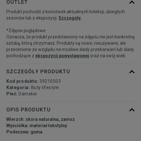
OUTLET
Produkt pochodzi z końcówek aktualnych kolekcji, ubiegłych
36
22,5 cm
Powiadom o dostępności
sezonów lub z ekspozycji.
Szczegóły.
*Zdjęcie poglądowe
37
23 cm
Powiadom o dostępności
Oznacza, że produkt przedstawiony na zdjęciu nie jest konkretną
sztuką, którą otrzymasz. Produkty są nowe, nieużywane, ale
przecenione ze względu na możliwe ślady przebarwień lub ślady
37,5
23,5 cm
Powiadom o dostępności
pochodzące z
ekspozycji powystawowej
oraz na swój wiek.
38
24 cm
Powiadom o dostępności
SZCZEGÓŁY PRODUKTU
Kod produktu:
39210503
38,5
24,5 cm
Powiadom o dostępności
Kategoria:
Buty lifestyle
Płeć:
Damskie
39
25 cm
Powiadom o dostępności
OPIS PRODUKTU
Wierzch: skóra naturalna, zamsz
40
25,5 cm
Powiadom o dostępności
Wyściółka: materiał tekstylny
Podeszwa: guma
40,5
26 cm
Powiadom o dostępności