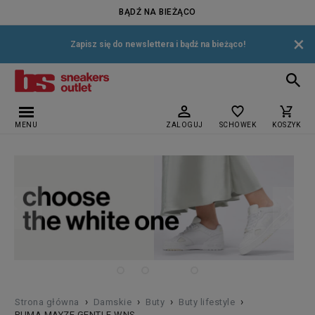
BĄDŹ NA BIEŻĄCO
×
Zapisz się do newslettera i bądź na bieżąco!
MENU
ZALOGUJ
SCHOWEK
KOSZYK
›
›
›
›
Strona główna
Damskie
Buty
Buty lifestyle
PUMA MAYZE GENTLE WNS