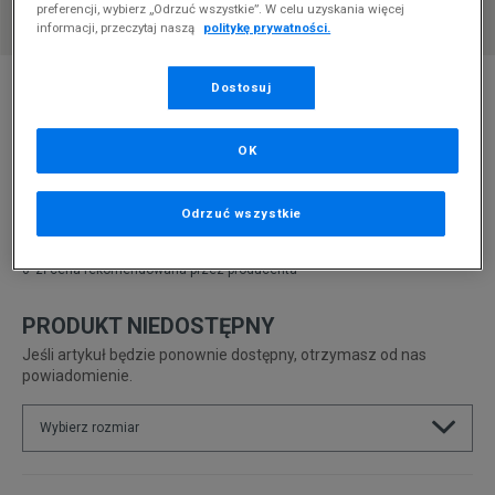
preferencji, wybierz „Odrzuć wszystkie”. W celu uzyskania więcej
informacji, przeczytaj naszą
politykę prywatności.
* Zdjęcie poglądowe
Dostosuj
PUMA MAYZE GENTLE WNS
OK
Produkt pochodzi z końcówek aktualnych kolekcji, ubiegłych
sezonów lub z ekspozycji.
Szczegóły.
Odrzuć wszystkie
229,99
zł
0
zł
cena rekomendowana przez producenta
PRODUKT NIEDOSTĘPNY
Jeśli artykuł będzie ponownie dostępny, otrzymasz od nas
powiadomienie.
Wybierz rozmiar
Rozmiary EU
Rozmiary US