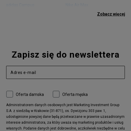
adidas Campus
Nike Air Max
adidas Gazelle
adidas Superstar
Zobacz więcej
Nike Blazer
adidas Forum
Nike Air Max 90
adidas Ozweego
Nike Vapormax
New Balance 574
Vans Old Skool
Nike Air Max 97
Air Jordan 1
New Balance 327
Zapisz się do newslettera
adidas Handball Spezial
Birkenstock Arizona
Nike Air Max 270
New Balance CT302
adidas Ozelia
Nike Air Max 95
Nike Huarache
Reebok Classic
Converse Chuck 70
New Balance 480
Oferta damska
Oferta męska
Nike Air More Uptempo
adidas Stan Smith
Puma Mayze
Reebok Club C
Administratorem danych osobowych jest Marketing Investment Group
S.A. z siedzibą w Krakowie (31-871), os. Dywizjonu 303 paw. 1,
New Balance 2002
adidas NMD
udostępnione powyżej dane będą przetwarzane w prawnie uzasadnionym
Converse Run Star Hike
Nike Air Max Pulse
interesie administratora, za który uważa się marketing produktów i usług
adidas Nizza
New Balance 997
własnych. Podanie danych jest dobrowolne, aczkolwiek niezbędne w celu