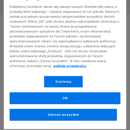
Dokładamy wszelkich starań, aby zakupy naszych Klientów były udane, a
produkty, które wybierają – najlepiej dopasowane do ich potrzeb. Robimy to
jednak przy pełnym poszanowaniu bezpieczeństwa wszystkich danych
* Zdjęcie poglądowe
osobowych. Kliknij „OK”, jeśli chcesz, abyśmy wykorzystywali informacje o
Twoich zachowaniach na naszej stronie do przygotowania
PUMA MAYZE LUXE WNS
personalizowanych specjalnie dla Ciebie treści, w tym rekomendacji
produktów dopasowanych do Twoich potrzeb i zainteresowań,
spersonalizowanych reklam czy zapamiętywanie wybranych preferencji.
Produkt pochodzi z końcówek aktualnych kolekcji, ubiegłych
W każdej chwili możesz zmienić swoją decyzję i ustawienia dotyczące
sezonów lub z ekspozycji.
Szczegóły.
plików cookie wybierając „Dostosuj”. Jeśli nie chcesz otrzymywać
spersonalizowanej oferty produktów, dopasowanych do Twoich
179,99
zł
preferencji, wybierz „Odrzuć wszystkie”. W celu uzyskania więcej
informacji, przeczytaj naszą
politykę prywatności.
0
zł
cena rekomendowana przez producenta
Dostosuj
PRODUKT NIEDOSTĘPNY
Jeśli artykuł będzie ponownie dostępny, otrzymasz od nas
OK
powiadomienie.
Wybierz rozmiar
Odrzuć wszystkie
Rozmiary EU
Rozmiary US