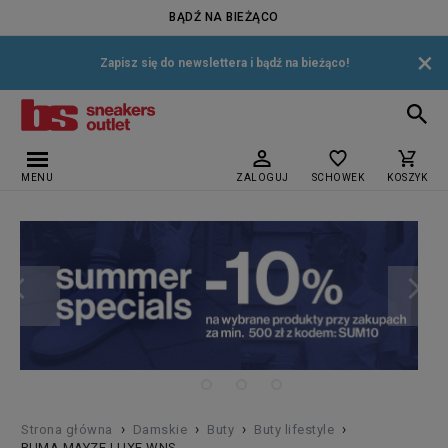
BĄDŹ NA BIEŻĄCO
×
Zapisz się do newslettera i bądź na bieżąco!
MENU
ZALOGUJ
SCHOWEK
KOSZYK
›
›
›
›
Strona główna
Damskie
Buty
Buty lifestyle
PUMA MAYZE LUXE WNS