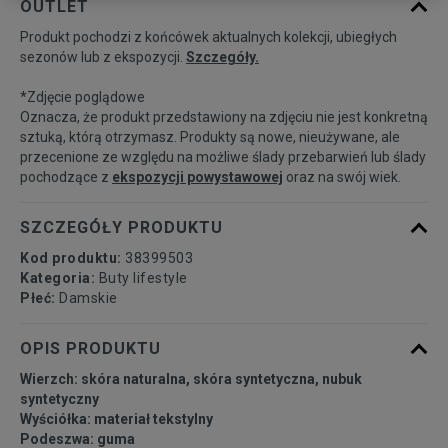
OUTLET
Produkt pochodzi z końcówek aktualnych kolekcji, ubiegłych
36
22,5 cm
Powiadom o dostępności
sezonów lub z ekspozycji.
Szczegóły.
*Zdjęcie poglądowe
37
23 cm
Powiadom o dostępności
Oznacza, że produkt przedstawiony na zdjęciu nie jest konkretną
sztuką, którą otrzymasz. Produkty są nowe, nieużywane, ale
przecenione ze względu na możliwe ślady przebarwień lub ślady
37,5
23,5 cm
Powiadom o dostępności
pochodzące z
ekspozycji powystawowej
oraz na swój wiek.
38
24 cm
Powiadom o dostępności
SZCZEGÓŁY PRODUKTU
Kod produktu:
38399503
38,5
24,5 cm
Powiadom o dostępności
Kategoria:
Buty lifestyle
Płeć:
Damskie
39
25 cm
Powiadom o dostępności
OPIS PRODUKTU
Wierzch: skóra naturalna, skóra syntetyczna, nubuk
40
25,5 cm
Powiadom o dostępności
syntetyczny
Wyściółka: materiał tekstylny
Podeszwa: guma
40,5
26 cm
Powiadom o dostępności