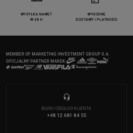
Lacoste Menerva Sport
Puma Doublecourt
DC Anvil
Converse Chuck Taylot All Star
OX
WYSYŁKA NAWET
WYGODNE
W 48 H
DOSTAWY I PŁATNOŚCI
Fila Strada Low
MEMBER OF MARKETING INVESTMENT GROUP S.A.
OFICJALNY PARTNER MAREK:
BIURO OBSŁUGI KLIENTA
+48 12 681 84 55