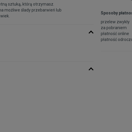
etną sztuką, którą otrzymasz.
na możliwe ślady przebarwień lub
Sposoby płatnoś
 wiek.
przelew zwykły
za pobraniem
płatność online
płatność odroczo