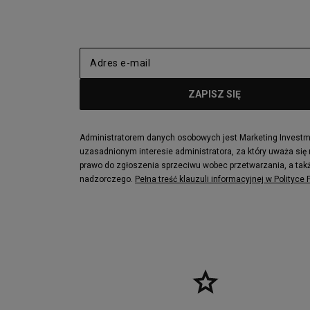
adidas Nizza
New Balance
Jordan Max Aura 4
Fila Disrupto
Vans SK8-HI
Puma Sued
New Balance 237
Nike Air Ma
Reebok Court Advance
Timberland F
Puma Cali
Lacoste Zia
Lacoste Lerond
Fila Electrov
Lacoste Carnaby
Vans Classic
Administratorem danych osobowych jest Marketing Investmen
uzasadnionym interesie administratora, za który uważa się
Converse Run Star legacy CX
Nike Air Max
prawo do zgłoszenia sprzeciwu wobec przetwarzania, a takż
Lacoste Menerva Sport
Puma Doubl
nadzorczego.
Pełna treść klauzuli informacyjnej w Polityce
Fila Strada Low