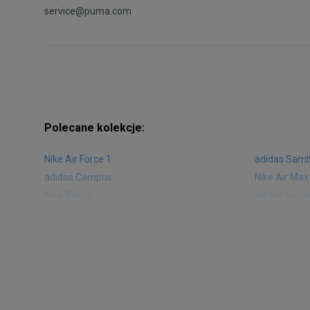
service@puma.com
Polecane kolekcje:
Nike Air Force 1
adidas Sam
adidas Campus
Nike Air Max
Nike Blazer
adidas Foru
Nike Vapormax
New Balance
Air Jordan 1
New Balance
Nike Air Max 270
New Balanc
Nike Huarache
Reebok Clas
Nike Air More Uptempo
adidas Stan
New Balance 2002
adidas NMD