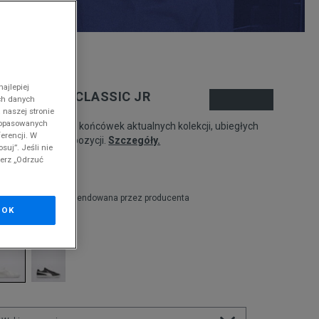
nd
ajlepiej
UMA RICKIE CLASSIC JR
ch danych
 naszej stronie
 dopasowanych
odukt pochodzi z końcówek aktualnych kolekcji, ubiegłych
erencji. W
zonów lub z ekspozycji.
Szczegóły.
suj”. Jeśli nie
ierz „Odrzuć
04,99
zł
9,99
zł
cena rekomendowana przez producenta
OK
olor:
biały