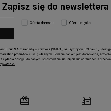
Zapisz się do newslettera
 997
adidas ZX
r
Timberland 6
e
Vans Authentic
Oferta damska
Oferta męska
x Dawn
Puma RS-X
ield Trekker
New Balance UXC72
ne
Timberland Euro Sprint
e
Puma Caven
Fila Ray Tracer
t Group S.A. z siedzibą w Krakowie (31-871), os. Dywizjonu 303 paw. 1, udostę
 marketing produktów i usług własnych. Podanie danych jest dobrowolne, aczkol
 Motif
Puma Jada
e żądania dostępu do danych, sprostowania, usunięcia lub ograniczenia przetwa
ecourt
DC Anvil
 Prywatności