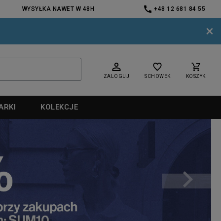
WYSYŁKA NAWET W 48H
+48 12 681 84 55
×
ZALOGUJ
SCHOWEK
KOSZYK
ARKI
KOLEKCJE
nd
nd