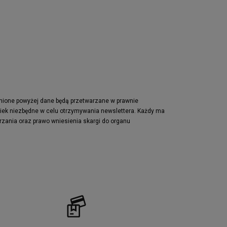
Nike Waffle One
adidas Retropy
Puma Slipstream
adidas Adifom
Jordan Jumpman Two Trey
Vans Era
Lacoste Powercourt
Puma Retaliate
pnione powyżej dane będą przetwarzane w prawnie
wiek niezbędne w celu otrzymywania newslettera. Każdy ma
Reebok Solution MID
rzania oraz prawo wniesienia skargi do organu
Converse Chuck Taylot All Star OX