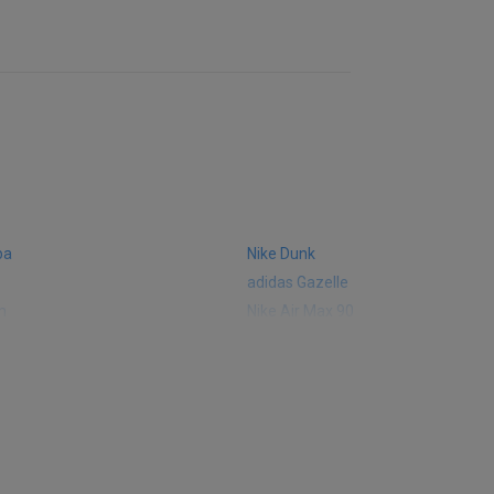
ba
Nike Dunk
adidas Gazelle
m
Nike Air Max 90
 574
Vans Old Skool
 327
adidas Handball Spezial
e CT302
adidas Ozelia
sic
Converse Chuck 70
 Smith
Puma Mayze
Converse Run Star Hike