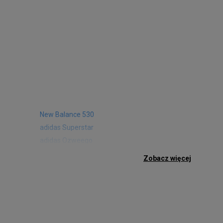
New Balance 530
adidas Superstar
adidas Ozweego
Nike Air Max 97
Zobacz więcej
Birkenstock Arizona
Nike Air Max 95
New Balance 480
Reebok Club C
Nike Air Max Pulse