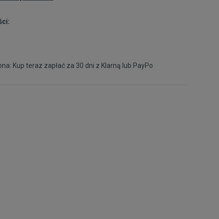
ci:
na: Kup teraz zapłać za 30 dni z
Klarną
lub
PayPo