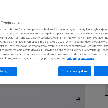
 Slipstream
38
i
i
kie sneakersy
Dickies
Crocs
Jordan
The North Face
Reebok
Old Skool
38,5
gnacja obuwia
rki
Fila
DC
Lacoste
Tommy Hilfiger
Umbro
ODZIEŻ
E CLASSIC JR
 SK8-HI
ki zimowe
gnacja obuwia
Hoodrich
Dickies
McKenzie
Timberland
Supply & Dema
 Twoje dane
XS
nstock Arizona
iczki i szaliki
ki zimowe
Jordan
Ellesse
New Balance
Vans
The North Face
zelkich starań, aby zakupy naszych Klientów były udane, a produkty, które wybierają – n
S
P
erland 6
do ich potrzeb. Robimy to jednak przy pełnym poszanowaniu bezpieczeństwa wszystki
iczki i szaliki
Lacoste
Fila
New Era
Timberland
liknij „OK”, jeśli chcesz, abyśmy wykorzystywali informacje o Twoich zachowaniach na
M
rland Field Trekker
wania personalizowanych specjalnie dla Ciebie treści, w tym rekomendacji produktów
Levi's
Hoodrich
Nike
Under Armour
Pr
otrzeb i zainteresowań, spersonalizowanych reklam czy zapamiętywanie wybranych pref
rland Euro Sprint
se
New Balance
Helly Hansen
Puma
Vans
i możesz zmienić swoją decyzję i ustawienia dotyczące plików cookie wybierając „Dosto
ymywać spersonalizowanej oferty produktów, dopasowanych do Twoich preferencji, wyb
New Era
Jordan
Reebok
W celu uzyskania więcej informacji, przeczytaj naszą
politykę prywatności.
1
Nike
Lacoste
Umbro
16
Puma
Levi's
Vans
tosuj
Odrzuć wszystkie
K