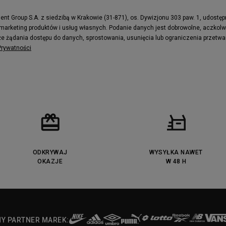
e
Puma Caven
Fila Ray Tracer
t Group S.A. z siedzibą w Krakowie (31-871), os. Dywizjonu 303 paw. 1, udostę
 marketing produktów i usług własnych. Podanie danych jest dobrowolne, aczkol
 Motif
Puma Jada
e żądania dostępu do danych, sprostowania, usunięcia lub ograniczenia przetwa
ecourt
DC Anvil
 Prywatności
ODKRYWAJ
WYSYŁKA NAWET
OKAZJE
W 48 H
NY PARTNER MAREK: