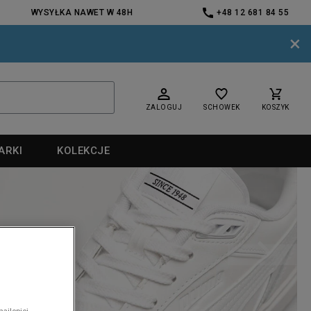
WYSYŁKA NAWET W 48H
+48 12 681 84 55
×
ZALOGUJ
SCHOWEK
KOSZYK
ARKI
KOLEKCJE
nd
nd
ajlepiej