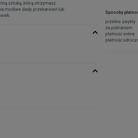
etną sztuką, którą otrzymasz.
na możliwe ślady przebarwień lub
Sposoby płatnoś
 wiek.
przelew zwykły
za pobraniem
płatność online
płatność odroczo