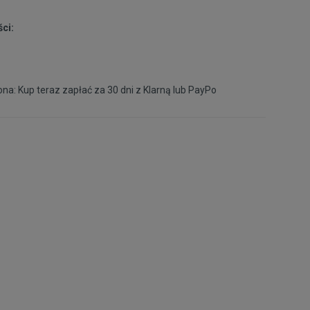
46
30 cm
Powiadom o dostępności
ci:
na: Kup teraz zapłać za 30 dni z
Klarną
lub
PayPo