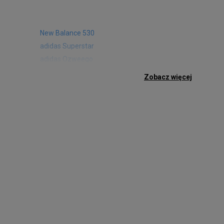
New Balance 530
adidas Superstar
adidas Ozweego
Nike Air Max 97
Zobacz więcej
Birkenstock Arizona
Nike Air Max 95
New Balance 480
Reebok Club C
Nike Air Max Pulse
Nike Waffle One
adidas Retropy
Puma Slipstream
adidas Adifom
Jordan Jumpman Two Trey
Vans Era