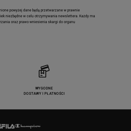
Lacoste Powercourt
Puma Retaliate
pnione powyżej dane będą przetwarzane w prawnie
wiek niezbędne w celu otrzymywania newslettera. Każdy ma
Reebok Solution MID
rzania oraz prawo wniesienia skargi do organu
Converse Chuck Taylot All Star OX
WYGODNE
DOSTAWY I PŁATNOŚCI