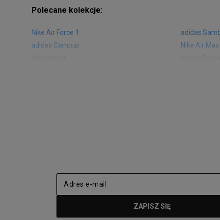
Polecane kolekcje:
Nike Air Force 1
adidas Sam
adidas Campus
Nike Air Max
Nike Blazer
adidas Foru
Nike Vapormax
New Balance
Air Jordan 1
New Balance
Nike Air Max 270
New Balanc
Nike Huarache
Reebok Clas
Nike Air More Uptempo
adidas Stan
New Balance 2002
adidas NMD
adidas Nizza
New Balance
Jordan Max Aura 4
Fila Disrupto
Vans SK8-HI
Puma Sued
New Balance 237
Nike Air Ma
Reebok Court Advance
Timberland F
Puma Cali
Lacoste Zia