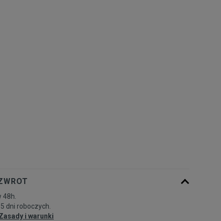
Rozmiary EU
Rozmiary US
41
26,5 cm
Powiadom o dostępności
42
27 cm
Powiadom o dostępności
42,5
27,5 cm
Powiadom o dostępności
43
28 cm
Powiadom o dostępności
44
28,5 cm
Powiadom o dostępności
44,5
29 cm
Powiadom o dostępności
 ZWROT
 48h.
45
29,5 cm
Powiadom o dostępności
-5 dni roboczych.
Zasady i warunki