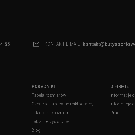
4 55
kontakt@butysportowe
KONTAKT E-MAIL
PORADNIKI
O FIRMIE
Tabela rozmiarów
Informacje o
Oznaczenia słowne i piktogramy
Informacje o 
Jak dobrać rozmiar
Praca
)
Jak zmierzyć stopę?
Blog