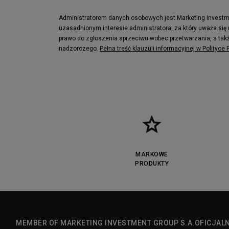
Lacoste Lerond
Fila Electrov
Lacoste Carnaby
Vans Classic
Administratorem danych osobowych jest Marketing Investmen
uzasadnionym interesie administratora, za który uważa się
Converse Run Star legacy CX
Nike Air Max
prawo do zgłoszenia sprzeciwu wobec przetwarzania, a takż
Lacoste Menerva Sport
Puma Doubl
nadzorczego.
Pełna treść klauzuli informacyjnej w Polityce
Fila Strada Low
MARKOWE
PRODUKTY
MEMBER OF MARKETING INVESTMENT GROUP S.A.
OFICJAL