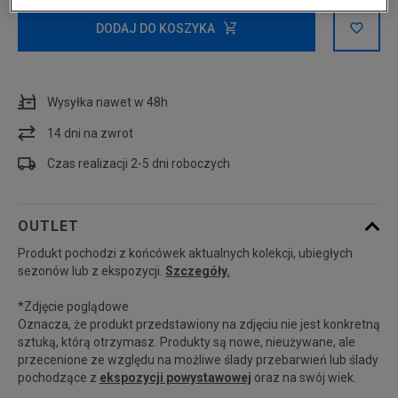
XS
DODAJ DO KOSZYKA
S
Wysyłka nawet w 48h
Powiadom o
M
dostępności
14 dni na zwrot
Czas realizacji 2-5 dni roboczych
Powiadom o
L
dostępności
OUTLET
Powiadom o
XL
Produkt pochodzi z końcówek aktualnych kolekcji, ubiegłych
dostępności
sezonów lub z ekspozycji.
Szczegóły.
*Zdjęcie poglądowe
Oznacza, że produkt przedstawiony na zdjęciu nie jest konkretną
sztuką, którą otrzymasz. Produkty są nowe, nieużywane, ale
przecenione ze względu na możliwe ślady przebarwień lub ślady
pochodzące z
ekspozycji powystawowej
oraz na swój wiek.