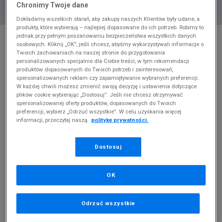
Chronimy Twoje dane
Dokładamy wszelkich starań, aby zakupy naszych Klientów były udane, a
produkty, które wybierają – najlepiej dopasowane do ich potrzeb. Robimy to
* Zdjęcie poglądowe
jednak przy pełnym poszanowaniu bezpieczeństwa wszystkich danych
osobowych. Kliknij „OK”, jeśli chcesz, abyśmy wykorzystywali informacje o
PUMA T-SHIRT ESS+ EMBROIDERY
Twoich zachowaniach na naszej stronie do przygotowania
personalizowanych specjalnie dla Ciebie treści, w tym rekomendacji
produktów dopasowanych do Twoich potrzeb i zainteresowań,
Produkt pochodzi z końcówek aktualnych kolekcji, ubiegłych
spersonalizowanych reklam czy zapamiętywanie wybranych preferencji.
sezonów lub z ekspozycji.
Szczegóły.
W każdej chwili możesz zmienić swoją decyzję i ustawienia dotyczące
plików cookie wybierając „Dostosuj”. Jeśli nie chcesz otrzymywać
spersonalizowanej oferty produktów, dopasowanych do Twoich
50
zł
preferencji, wybierz „Odrzuć wszystkie”. W celu uzyskania więcej
informacji, przeczytaj naszą
politykę prywatności.
119,99
zł
cena rekomendowana przez producenta
Kolor:
czarny
Dostosuj
OK
Odrzuć wszystkie
Wybierz rozmiar