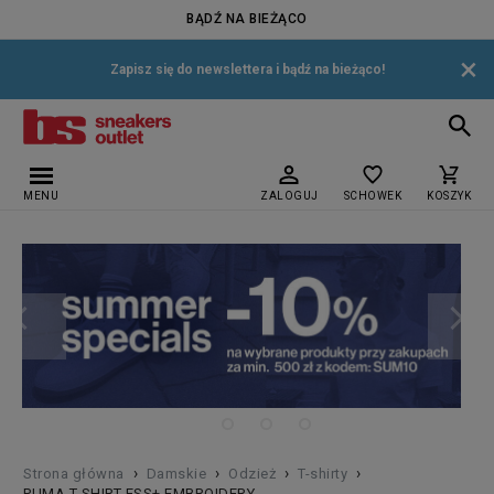
BĄDŹ NA BIEŻĄCO
×
Zapisz się do newslettera i bądź na bieżąco!
MENU
ZALOGUJ
SCHOWEK
KOSZYK
›
›
›
›
Strona główna
Damskie
Odzież
T-shirty
PUMA T-SHIRT ESS+ EMBROIDERY