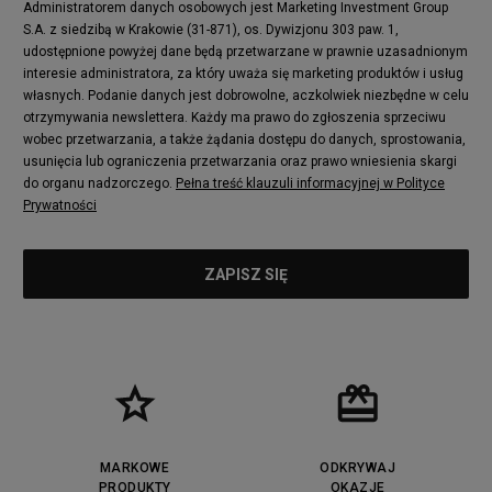
Administratorem danych osobowych jest Marketing Investment Group
S.A. z siedzibą w Krakowie (31-871), os. Dywizjonu 303 paw. 1,
udostępnione powyżej dane będą przetwarzane w prawnie uzasadnionym
interesie administratora, za który uważa się marketing produktów i usług
własnych. Podanie danych jest dobrowolne, aczkolwiek niezbędne w celu
otrzymywania newslettera. Każdy ma prawo do zgłoszenia sprzeciwu
wobec przetwarzania, a także żądania dostępu do danych, sprostowania,
usunięcia lub ograniczenia przetwarzania oraz prawo wniesienia skargi
do organu nadzorczego.
Pełna treść klauzuli informacyjnej w Polityce
Prywatności
MARKOWE
ODKRYWAJ
PRODUKTY
OKAZJE