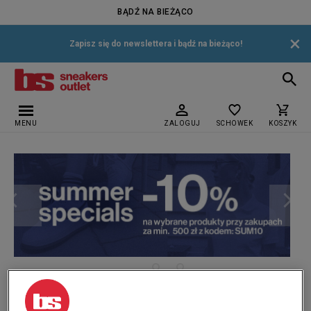
BĄDŹ NA BIEŻĄCO
×
Zapisz się do newslettera i bądź na bieżąco!
MENU
ZALOGUJ
SCHOWEK
KOSZYK
›
Strona główna
Puma Varion