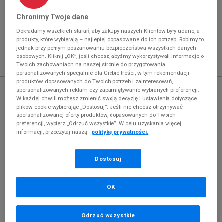
Chronimy Twoje dane
PUMA VARION
(
2
)
Dokładamy wszelkich starań, aby zakupy naszych Klientów były udane, a
Produkty pochodzą z końcówek aktualnych
produkty, które wybierają – najlepiej dopasowane do ich potrzeb. Robimy to
jednak przy pełnym poszanowaniu bezpieczeństwa wszystkich danych
kolekcji, ubiegłych sezonów lub z ekspozycji.
osobowych. Kliknij „OK”, jeśli chcesz, abyśmy wykorzystywali informacje o
Szczegóły.
Twoich zachowaniach na naszej stronie do przygotowania
personalizowanych specjalnie dla Ciebie treści, w tym rekomendacji
produktów dopasowanych do Twoich potrzeb i zainteresowań,
Sortuj
ROZWIŃ FILTRY
spersonalizowanych reklam czy zapamiętywanie wybranych preferencji.
REKOMENDOWANE
W każdej chwili możesz zmienić swoją decyzję i ustawienia dotyczące
plików cookie wybierając „Dostosuj”. Jeśli nie chcesz otrzymywać
spersonalizowanej oferty produktów, dopasowanych do Twoich
preferencji, wybierz „Odrzuć wszystkie”. W celu uzyskania więcej
informacji, przeczytaj naszą
politykę prywatności.
Dostosuj
OK
Odrzuć wszystkie