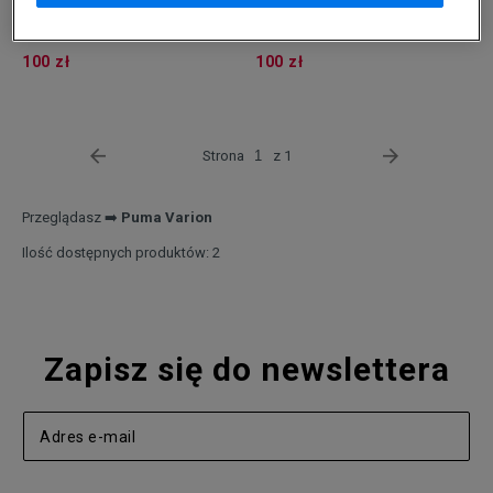
PUMA VARION II JR
PUMA VARION II JR
100 zł
100 zł
Strona
z 1
Przeglądasz ➡️
Puma Varion
Ilość dostępnych produktów: 2
Zapisz się do newslettera