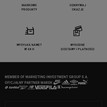
Puma Caven
Lacoste Powercourt
MARKOWE
ODKRYWAJ
Lacoste Carnaby
PRODUKTY
Vans Classic
OKAZJE
Fila Ray Tracer
Puma Retaliate
Converse Run Star legacy CX
Nike Air Max Motif
Puma Jada
Reebok Solution MID
Lacoste Menerva Sport
Puma Doublecourt
DC Anvil
Converse Chuck Taylot All Star
OX
WYSYŁKA NAWET
WYGODNE
W 48 H
DOSTAWY I PŁATNOŚCI
Fila Strada Low
MEMBER OF MARKETING INVESTMENT GROUP S.A.
OFICJALNY PARTNER MAREK: