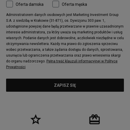
Oferta damska
Oferta męska
Nike Air More Uptempo
adidas Stan Smith
Puma Mayze
Reebok Club C
Administratorem danych osobowych jest Marketing Investment Group
S.A. z siedzibą w Krakowie (31-871), os. Dywizjonu 303 paw. 1,
New Balance 2002
adidas NMD
udostępnione powyżej dane będą przetwarzane w prawnie uzasadnionym
Converse Run Star Hike
Nike Air Max Pulse
interesie administratora, za który uważa się marketing produktów i usług
adidas Nizza
New Balance 997
własnych. Podanie danych jest dobrowolne, aczkolwiek niezbędne w celu
adidas ZX
Nike Waffle One
otrzymywania newslettera. Każdy ma prawo do zgłoszenia sprzeciwu
wobec przetwarzania, a także żądania dostępu do danych, sprostowania,
Jordan Max Aura 4
Fila Disruptor
usunięcia lub ograniczenia przetwarzania oraz prawo wniesienia skargi
Timberland 6
adidas Retropy
do organu nadzorczego.
Pełna treść klauzuli informacyjnej w Polityce
Vans SK8-HI
Puma Suede
Prywatności
Vans Authentic
Puma Slipstream
New Balance 237
Nike Air Max Dawn
Puma RS-X
adidas Adifom
Reebok Court Advance
Timberland Field Trekker
New Balance UXC72
Jordan Jumpman Two Trey
Puma Cali
Lacoste Ziane
Timberland Euro Sprint
Vans Era
Lacoste Lerond
Fila Electrove