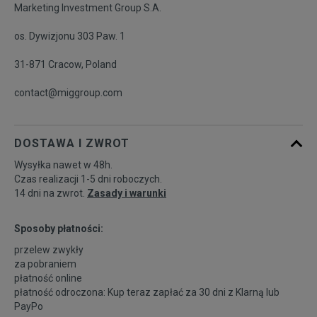
Marketing Investment Group S.A.
os. Dywizjonu 303 Paw. 1
45
29,5 cm
Powiadom o dostępności
31-871 Cracow, Poland
45,5
30 cm
Powiadom o dostępności
contact@miggroup.com
46
30,5 cm
Powiadom o dostępności
DOSTAWA I ZWROT
Wysyłka nawet w 48h.
Czas realizacji 1-5 dni roboczych.
14 dni na zwrot.
Zasady i warunki
Sposoby płatności:
przelew zwykły
za pobraniem
płatność online
płatność odroczona: Kup teraz zapłać za 30 dni z
Klarną
lub
PayPo