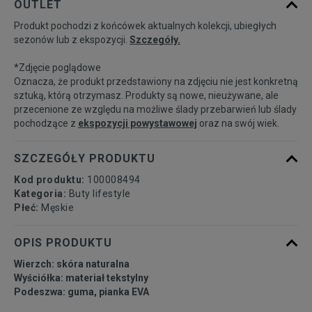
OUTLET
Produkt pochodzi z końcówek aktualnych kolekcji, ubiegłych
39
25 cm
Powiadom o dostępności
sezonów lub z ekspozycji.
Szczegóły.
*Zdjęcie poglądowe
40,5
26 cm
Powiadom o dostępności
Oznacza, że produkt przedstawiony na zdjęciu nie jest konkretną
sztuką, którą otrzymasz. Produkty są nowe, nieużywane, ale
przecenione ze względu na możliwe ślady przebarwień lub ślady
41
26,5 cm
Powiadom o dostępności
pochodzące z
ekspozycji powystawowej
oraz na swój wiek.
42
27 cm
Powiadom o dostępności
SZCZEGÓŁY PRODUKTU
Kod produktu:
100008494
42,5
27,5 cm
Powiadom o dostępności
Kategoria:
Buty lifestyle
Płeć:
Męskie
43
28 cm
Powiadom o dostępności
OPIS PRODUKTU
Wierzch: skóra naturalna
44
28,5 cm
Powiadom o dostępności
Wyściółka: materiał tekstylny
Podeszwa: guma, pianka EVA
44,5
29 cm
Powiadom o dostępności