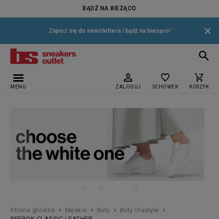
BĄDŹ NA BIEŻĄCO
×
Zapisz się do newslettera i bądź na bieżąco!
MENU
ZALOGUJ
SCHOWEK
KOSZYK
›
›
›
›
Strona główna
Męskie
Buty
Buty lifestyle
REEBOK CLASSIC LEATHER