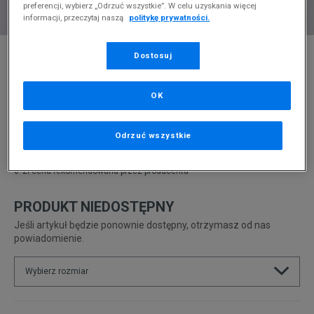
preferencji, wybierz „Odrzuć wszystkie”. W celu uzyskania więcej
informacji, przeczytaj naszą
politykę prywatności.
* Zdjęcie poglądowe
Dostosuj
REEBOK CLASSIC LEATHER
OK
Produkt pochodzi z końcówek aktualnych kolekcji, ubiegłych
sezonów lub z ekspozycji.
Szczegóły.
Odrzuć wszystkie
129,99
zł
0
zł
cena rekomendowana przez producenta
PRODUKT NIEDOSTĘPNY
Jeśli artykuł będzie ponownie dostępny, otrzymasz od nas
powiadomienie.
Wybierz rozmiar
Rozmiary EU
Rozmiary US