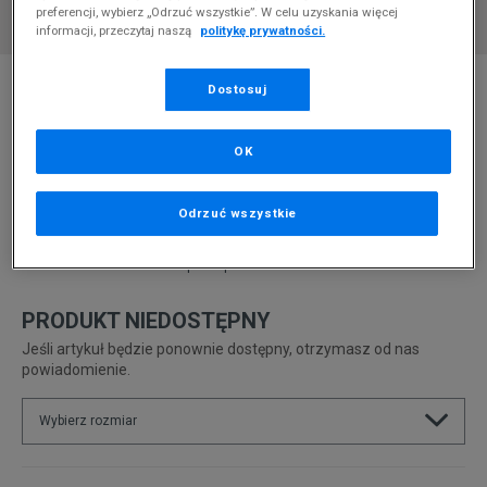
preferencji, wybierz „Odrzuć wszystkie”. W celu uzyskania więcej
informacji, przeczytaj naszą
politykę prywatności.
* Zdjęcie poglądowe
Dostosuj
REEBOK CLASSIC LEATHER SP
OK
Produkt pochodzi z końcówek aktualnych kolekcji, ubiegłych
sezonów lub z ekspozycji.
Szczegóły.
Odrzuć wszystkie
109,99
zł
0
zł
cena rekomendowana przez producenta
PRODUKT NIEDOSTĘPNY
Jeśli artykuł będzie ponownie dostępny, otrzymasz od nas
powiadomienie.
Wybierz rozmiar
Rozmiary EU
Rozmiary US