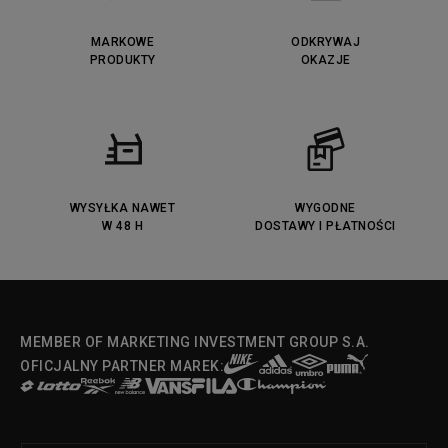
Lacoste Lerond
Fila Electrove
Puma Caven
Lacoste Powercourt
MARKOWE
ODKRYWAJ
Lacoste Carnaby
PRODUKTY
Vans Classic
OKAZJE
Fila Ray Tracer
Puma Retaliate
Converse Run Star legacy CX
Nike Air Max Motif
Puma Jada
Reebok Solution MID
Lacoste Menerva Sport
Puma Doublecourt
DC Anvil
Converse Chuck Taylot All Star
OX
WYSYŁKA NAWET
WYGODNE
W 48 H
DOSTAWY I PŁATNOŚCI
Fila Strada Low
MEMBER OF MARKETING INVESTMENT GROUP S.A.
OFICJALNY PARTNER MAREK: