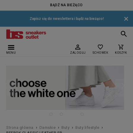
BĄDŹ NA BIEŻĄCO
×
Zapisz się do newslettera i bądź na bieżąco!
MENU
ZALOGUJ
SCHOWEK
KOSZYK
›
›
›
›
Strona główna
Damskie
Buty
Buty lifestyle
REEBOK CLASSIC LEATHER SP