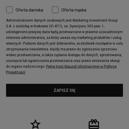
Converse Chuck 70
New Balance 480
Oferta damska
Oferta męska
Nike Air More Uptempo
adidas Stan Smith
Puma Mayze
Reebok Club C
Administratorem danych osobowych jest Marketing Investment Group
S.A. z siedzibą w Krakowie (31-871), os. Dywizjonu 303 paw. 1,
New Balance 2002
adidas NMD
udostępnione powyżej dane będą przetwarzane w prawnie uzasadnionym
Converse Run Star Hike
Nike Air Max Pulse
interesie administratora, za który uważa się marketing produktów i usług
adidas Nizza
New Balance 997
własnych. Podanie danych jest dobrowolne, aczkolwiek niezbędne w celu
adidas ZX
Nike Waffle One
otrzymywania newslettera. Każdy ma prawo do zgłoszenia sprzeciwu
wobec przetwarzania, a także żądania dostępu do danych, sprostowania,
Jordan Max Aura 4
Fila Disruptor
usunięcia lub ograniczenia przetwarzania oraz prawo wniesienia skargi
Timberland 6
adidas Retropy
do organu nadzorczego.
Pełna treść klauzuli informacyjnej w Polityce
Vans SK8-HI
Puma Suede
Prywatności
Vans Authentic
Puma Slipstream
New Balance 237
Nike Air Max Dawn
Puma RS-X
adidas Adifom
Reebok Court Advance
Timberland Field Trekker
New Balance UXC72
Jordan Jumpman Two Trey
Puma Cali
Lacoste Ziane
Timberland Euro Sprint
Vans Era