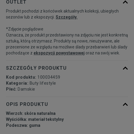
OUTLET
Produkt pochodzi z końcówek aktualnych kolekcji, ubiegłych
36
Powiadom o dostępności
sezonów lub z ekspozycji.
Szczegóły.
*Zdjęcie poglądowe
37
Powiadom o dostępności
Oznacza, że produkt przedstawiony na zdjęciu nie jest konkretną
sztuką, którą otrzymasz. Produkty są nowe, nieużywane, ale
przecenione ze względu na możliwe ślady przebarwień lub ślady
37,5
Powiadom o dostępności
pochodzące z
ekspozycji powystawowej
oraz na swój wiek.
38
Powiadom o dostępności
SZCZEGÓŁY PRODUKTU
Kod produktu:
100034459
38,5
Powiadom o dostępności
Kategoria:
Buty lifestyle
Płeć:
Damskie
39
Powiadom o dostępności
OPIS PRODUKTU
Wierzch: skóra naturalna
40
Powiadom o dostępności
Wyściółka: materiał tekstylny
Podeszwa: guma
40,5
Powiadom o dostępności