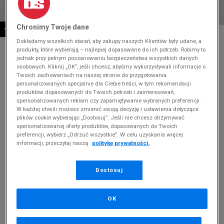
Chronimy Twoje dane
-10% ZA MIN. 500 ZŁ KOD: SUM10
* Zdjęcie poglądowe
Dokładamy wszelkich starań, aby zakupy naszych Klientów były udane, a
produkty, które wybierają – najlepiej dopasowane do ich potrzeb. Robimy to
REEBOK CLUB C 85 VINTAGE
jednak przy pełnym poszanowaniu bezpieczeństwa wszystkich danych
osobowych. Kliknij „OK”, jeśli chcesz, abyśmy wykorzystywali informacje o
Produkt pochodzi z końcówek aktualnych kolekcji, ubiegłych
Twoich zachowaniach na naszej stronie do przygotowania
sezonów lub z ekspozycji.
Szczegóły.
personalizowanych specjalnie dla Ciebie treści, w tym rekomendacji
produktów dopasowanych do Twoich potrzeb i zainteresowań,
spersonalizowanych reklam czy zapamiętywanie wybranych preferencji.
139,99
zł
W każdej chwili możesz zmienić swoją decyzję i ustawienia dotyczące
plików cookie wybierając „Dostosuj”. Jeśli nie chcesz otrzymywać
379,99
zł
cena rekomendowana przez producenta
spersonalizowanej oferty produktów, dopasowanych do Twoich
preferencji, wybierz „Odrzuć wszystkie”. W celu uzyskania więcej
Kolor:
kremowy
informacji, przeczytaj naszą
politykę prywatności.
Dostosuj
OK
Wybierz rozmiar