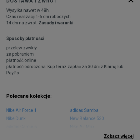
DOSTAWA I ZWROT
Wysyłka nawet w 48h.
Czas realizacji 1-5 dni roboczych.
14 dni na zwrot.
Zasady i warunki
Sposoby płatności:
przelew zwykły
za pobraniem
płatność online
płatność odroczona: Kup teraz zapłać za 30 dni z
Klarną
lub
PayPo
Polecane kolekcje:
Nike Air Force 1
adidas Samba
Nike Dunk
New Balance 530
adidas Campus
Nike Air Max
adidas Gazelle
adidas Superstar
Zobacz więcej