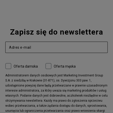
Nike Blazer
adidas Forum
Nike Air Max 90
adidas Ozweego
Nike Vapormax
New Balance 574
Vans Old Skool
Nike Air Max 97
Air Jordan 1
New Balance 327
Zapisz się do newslettera
adidas Handball Spezial
Birkenstock Arizona
Nike Air Max 270
New Balance CT302
adidas Ozelia
Nike Air Max 95
Nike Huarache
Reebok Classic
Converse Chuck 70
New Balance 480
Oferta damska
Oferta męska
Nike Air More Uptempo
adidas Stan Smith
Puma Mayze
Reebok Club C
Administratorem danych osobowych jest Marketing Investment Group
S.A. z siedzibą w Krakowie (31-871), os. Dywizjonu 303 paw. 1,
New Balance 2002
adidas NMD
udostępnione powyżej dane będą przetwarzane w prawnie uzasadnionym
Converse Run Star Hike
Nike Air Max Pulse
interesie administratora, za który uważa się marketing produktów i usług
adidas Nizza
New Balance 997
własnych. Podanie danych jest dobrowolne, aczkolwiek niezbędne w celu
adidas ZX
Nike Waffle One
otrzymywania newslettera. Każdy ma prawo do zgłoszenia sprzeciwu
wobec przetwarzania, a także żądania dostępu do danych, sprostowania,
Jordan Max Aura 4
Fila Disruptor
usunięcia lub ograniczenia przetwarzania oraz prawo wniesienia skargi