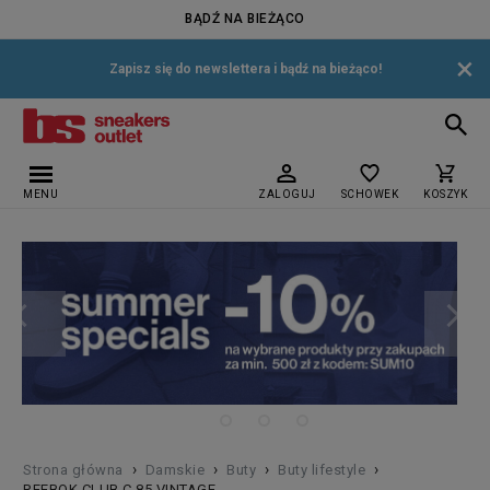
BĄDŹ NA BIEŻĄCO
×
Zapisz się do newslettera i bądź na bieżąco!
MENU
ZALOGUJ
SCHOWEK
KOSZYK
›
›
›
›
Strona główna
Damskie
Buty
Buty lifestyle
REEBOK CLUB C 85 VINTAGE