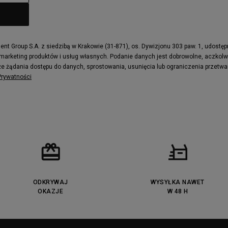
t Group S.A. z siedzibą w Krakowie (31-871), os. Dywizjonu 303 paw. 1, udostę
 marketing produktów i usług własnych. Podanie danych jest dobrowolne, aczkol
e żądania dostępu do danych, sprostowania, usunięcia lub ograniczenia przetwa
 Prywatności
ODKRYWAJ
WYSYŁKA NAWET
OKAZJE
W 48 H