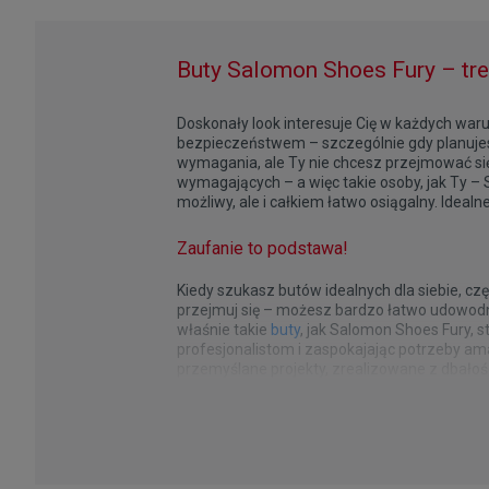
Buty Salomon Shoes Fury – tre
Doskonały look interesuje Cię w każdych waru
bezpieczeństwem – szczególnie gdy planujes
wymagania, ale Ty nie chcesz przejmować się, 
wymagających – a więc takie osoby, jak Ty – S
możliwy, ale i całkiem łatwo osiągalny. Idealne
Zaufanie to podstawa!
Kiedy szukasz butów idealnych dla siebie, c
przejmuj się – możesz bardzo łatwo udowodn
właśnie takie
buty
, jak Salomon Shoes Fury, 
profesjonalistom i zaspokajając potrzeby am
przemyślane projekty, zrealizowane z dbałośc
bardzo trafne, dlatego właśnie do szczegółó
Salomon Shoes Fury – to, co kochasz
Wybierając buty na wyprawę za miasto czy wy
udowodnił, że jeśli o to chodzi, jest prawdz
oczywiście doskonała amortyzacja – to rzecz
nas.
stabilność. Czy sznurowadła nie będą zbyt śl
nie będzie nas obcierał? To wszystko pytania
co najlepsze. Ale zdajemy sobie sprawę, podob