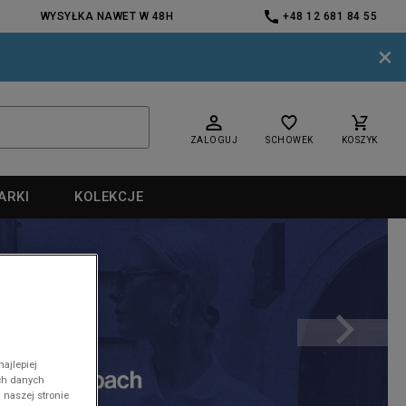
WYSYŁKA NAWET W 48H
+48 12 681 84 55
×
ZALOGUJ
SCHOWEK
KOSZYK
ARKI
KOLEKCJE
nd
ajlepiej
ch danych
 naszej stronie