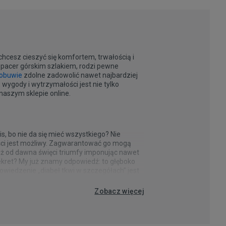
chcesz cieszyć się komfortem, trwałością i
pacer górskim szlakiem, rodzi pewne
obuwie
zdolne zadowolić nawet najbardziej
 wygody i wytrzymałości jest nie tylko
w naszym sklepie online.
, bo nie da się mieć wszystkiego? Nie
ści jest możliwy. Zagwarantować go mogą
już od dawna święci triumfy imponując nawet
ekret? My już znamy odpowiedź: to głęboko
powiedzenie „diabeł tkwi w szczegółach” jest
e znaczenie! Ale brand już niejeden raz
ci materiały, wytrzymała konstrukcja i
ą na miarę potrzeb najbardziej aktywnych z
Zobacz więcej
na jest również przyczepność oraz oczywiście
iem poważnego urazu kostki? I czy dany model
iedzialnych decyzjach i proponujemy tylko to,
tywności jak perfekcyjna sportowa stylizacja,