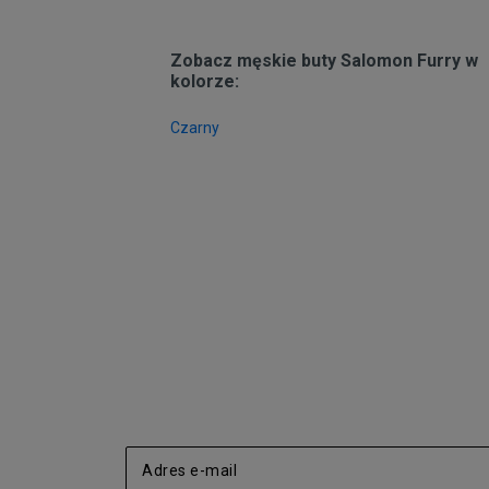
czyż nie? Na szczęście da się to wszystko p
pierwszy rzut oka kojarząca się z trekkingie
na co dzień? To się nosi! Noś i Ty, nie rezy
Zobacz męskie buty Salomon Furry w
kolorze:
Czarny