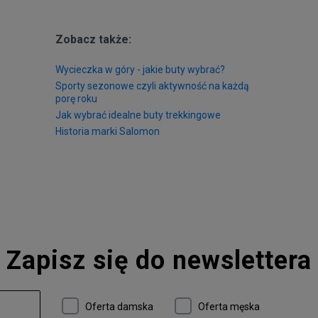
ogodzić! A odpowiedzią na Twoje potrzeby są właśnie buty Salomon Shoe
m będzie znakomicie prezentować się na szlaku, ale równie dobrze sprawd
gnując z niczego, co dla Ciebie ważne. Najwyższą jakość w doskonałym st
Zobacz także:
Wycieczka w góry - jakie buty wybrać?
Sporty sezonowe czyli aktywność na każdą
porę roku
Jak wybrać idealne buty trekkingowe
Historia marki Salomon
Zapisz się do newslettera
Oferta damska
Oferta męska