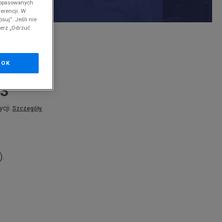
 dopasowanych
erencji. W
nd
suj”. Jeśli nie
ierz „Odrzuć
nd
OK
 3
cji.
Szczegóły.
).