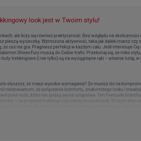
kkingowy look jest w Twoim stylu!
nkach, ale liczy się również praktyczność. Bez względu na okoliczności 
z pieszą wycieczkę. Wzmożona aktywność, taka jak daleki marsz czy s
że coś nie gra. Pragniesz perfekcji w każdym calu. Jeśli interesuje Cię
alomon Shoes Fury muszą do Ciebie trafić. Przekonaj się, że miks stylu,
 buty trekkingowe (i nie tylko) są na wyciągnięcie ręki – właśnie tutaj, 
zęsto słyszysz, że masz wysokie wymagania? Że musisz iść na kompromis
ić niedowiarkom, że połączenie komfortu, znakomitego looku i trwało
stworzone osób, które nie godzą się na ustępstwa. Ten francuski brand 
atorów – na przykład trekkingu czy pieszych wycieczek. W czym tkwi s
ią o każdy detal. Projektanci doskonale zdają sobie sprawę z tego, że 
w przywiązują szczególną uwagę. Najmniejsze elementy mają największ
prawę w góry, zwracasz uwagę na parametry techniczne. Wysokiej jakoś
iwym mistrzem. Zaufaj mu więc bez obaw i postaw na propozycję skrojon
y niezbędne, by w ogóle brać pod uwagę zakup obuwia. Nie mniej istot
iskie? Czy w butach noga nie będzie „zeskakiwać”, co wiąże się z ryzyk
, które sobie zadajesz – i bardzo dobrze! Wspieramy Cię w takich odpow
nie jak Ty, że liczy się również look. Nic tak dobrze nie motywuje do ak