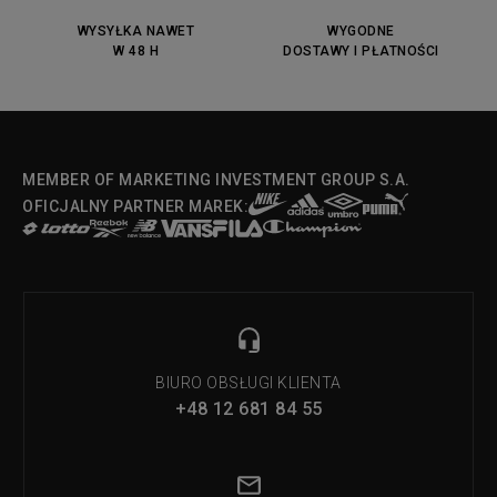
DC Anvil
Converse Chuck Taylot All Star
OX
WYSYŁKA NAWET
WYGODNE
W 48 H
DOSTAWY I PŁATNOŚCI
Fila Strada Low
MEMBER OF MARKETING INVESTMENT GROUP S.A.
OFICJALNY PARTNER MAREK:
BIURO OBSŁUGI KLIENTA
+48 12 681 84 55