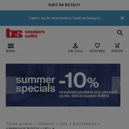
BĄDŹ NA BIEŻĄCO
×
Zapisz się do newslettera i bądź na bieżąco!
MENU
ZALOGUJ
SCHOWEK
KOSZYK
›
›
›
›
Strona główna
Damskie
Buty
Buty lifestyle
SYMBIOSIS BOOTS LUELLA