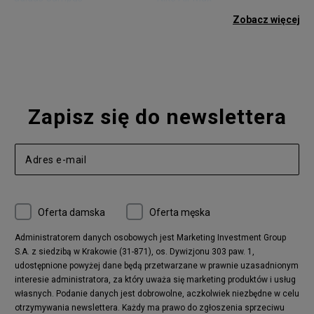
adidas Gazelle
adidas Superstar
Zobacz więcej
Nike Blazer
adidas Forum
Nike Air Max 90
adidas Ozweego
Nike Vapormax
New Balance 574
Vans Old Skool
Nike Air Max 97
Air Jordan 1
New Balance 327
Zapisz się do newslettera
adidas Handball Spezial
Birkenstock Arizona
Nike Air Max 270
New Balance CT302
adidas Ozelia
Nike Air Max 95
Nike Huarache
Reebok Classic
Converse Chuck 70
New Balance 480
Oferta damska
Oferta męska
Nike Air More Uptempo
adidas Stan Smith
Puma Mayze
Reebok Club C
Administratorem danych osobowych jest Marketing Investment Group
S.A. z siedzibą w Krakowie (31-871), os. Dywizjonu 303 paw. 1,
New Balance 2002
adidas NMD
udostępnione powyżej dane będą przetwarzane w prawnie uzasadnionym
Converse Run Star Hike
Nike Air Max Pulse
interesie administratora, za który uważa się marketing produktów i usług
adidas Nizza
New Balance 997
własnych. Podanie danych jest dobrowolne, aczkolwiek niezbędne w celu
adidas ZX
Nike Waffle One
otrzymywania newslettera. Każdy ma prawo do zgłoszenia sprzeciwu