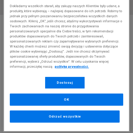
Dokładamy wszelkich starań, aby zakupy naszych Klientów były udane, a
produkty, które wybierają – najlepiej dopasowane do ich potrzeb. Robimy to
jednak przy pełnym poszanowaniu bezpieczeństwa wszystkich danych
* Zdjęcie poglądowe
osobowych. Kliknij „OK”, jeśli chcesz, abyśmy wykorzystywali informacje o
Twoich zachowaniach na naszej stronie do przygotowania
SYMBIOSIS BOOTS LUELLA
personalizowanych specjalnie dla Ciebie treści, w tym rekomendacji
produktów dopasowanych do Twoich potrzeb i zainteresowań,
spersonalizowanych reklam czy zapamiętywanie wybranych preferencji.
Produkt pochodzi z końcówek aktualnych kolekcji, ubiegłych
W każdej chwili możesz zmienić swoją decyzję i ustawienia dotyczące
sezonów lub z ekspozycji.
Szczegóły.
plików cookie wybierając „Dostosuj”. Jeśli nie chcesz otrzymywać
spersonalizowanej oferty produktów, dopasowanych do Twoich
preferencji, wybierz „Odrzuć wszystkie”. W celu uzyskania więcej
319,99
zł
informacji, przeczytaj naszą
politykę prywatności.
0
zł
cena rekomendowana przez producenta
Dostosuj
PRODUKT NIEDOSTĘPNY
Jeśli artykuł będzie ponownie dostępny, otrzymasz od nas
OK
powiadomienie.
Wybierz rozmiar
Odrzuć wszystkie
Rozmiary EU
Rozmiary US