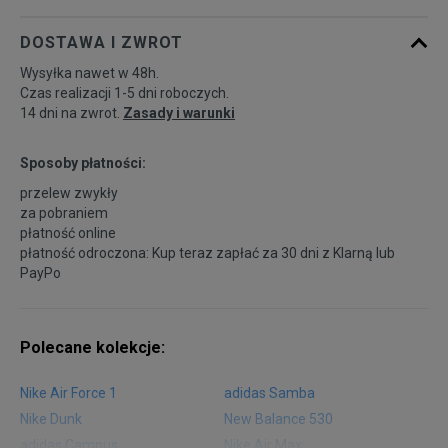
DOSTAWA I ZWROT
Wysyłka nawet w 48h.
Czas realizacji 1-5 dni roboczych.
14 dni na zwrot.
Zasady i warunki
Sposoby płatności:
przelew zwykły
za pobraniem
płatność online
płatność odroczona: Kup teraz zapłać za 30 dni z
Klarną
lub
PayPo
Polecane kolekcje:
Nike Air Force 1
adidas Samba
Nike Dunk
New Balance 530
adidas Campus
Nike Air Max