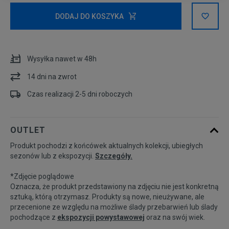
Rozmiary EU
Rozmiary US
DODAJ DO KOSZYKA
36-41
Wysyłka nawet w 48h
42-46
Powiadom o dostępności
14 dni na zwrot
Czas realizacji 2-5 dni roboczych
OUTLET
Produkt pochodzi z końcówek aktualnych kolekcji, ubiegłych
sezonów lub z ekspozycji.
Szczegóły.
*Zdjęcie poglądowe
Oznacza, że produkt przedstawiony na zdjęciu nie jest konkretną
sztuką, którą otrzymasz. Produkty są nowe, nieużywane, ale
przecenione ze względu na możliwe ślady przebarwień lub ślady
pochodzące z
ekspozycji powystawowej
oraz na swój wiek.