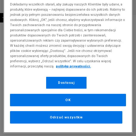
Dokładamy wszelkich starań, aby zakupy naszych Klientów były udane, a
produkty, które wybierają – najlepiej dopasowane do ich potrzeb. Robimy to
jednak przy pełnym poszanowaniu bezpieczeństwa wszystkich danych
-10% ZA MIN. 500 ZŁ KOD: SUM10
osobowych. Kliknij „OK”, jeśli chcesz, abyśmy wykorzystywali informacje o
* Zdjęcie poglądowe
Twoich zachowaniach na naszej stronie do przygotowania
personalizowanych specjalnie dla Ciebie treści, w tym rekomendacji
SYMBIOSIS SKARPETY STOPKI 3PPK GREY
produktów dopasowanych do Twoich potrzeb i zainteresowań,
spersonalizowanych reklam czy zapamiętywanie wybranych preferencji.
Produkt pochodzi z końcówek aktualnych kolekcji, ubiegłych
W każdej chwili możesz zmienić swoją decyzję i ustawienia dotyczące
sezonów lub z ekspozycji.
Szczegóły.
plików cookie wybierając „Dostosuj”. Jeśli nie chcesz otrzymywać
spersonalizowanej oferty produktów, dopasowanych do Twoich
preferencji, wybierz „Odrzuć wszystkie”. W celu uzyskania więcej
29,99
zł
informacji, przeczytaj naszą
politykę prywatności.
39,99
zł
cena rekomendowana przez producenta
Dostosuj
Kolor:
szary
OK
Odrzuć wszystkie
Wybierz rozmiar