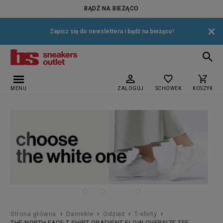
BĄDŹ NA BIEŻĄCO
×
Zapisz się do newslettera i bądź na bieżąco!
MENU
ZALOGUJ
SCHOWEK
KOSZYK
›
›
›
›
Strona główna
Damskie
Odzież
T-shirty
THE NORTH FACE T-SHIRT GRADIENT FLOW OVERSIZE TEE