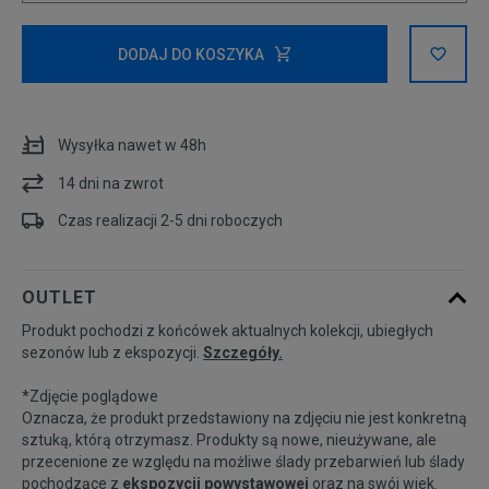
Powiadom o
S
DODAJ DO KOSZYKA
dostępności
M
Wysyłka nawet w 48h
L
14 dni na zwrot
Czas realizacji 2-5 dni roboczych
OUTLET
Produkt pochodzi z końcówek aktualnych kolekcji, ubiegłych
sezonów lub z ekspozycji.
Szczegóły.
*Zdjęcie poglądowe
Oznacza, że produkt przedstawiony na zdjęciu nie jest konkretną
sztuką, którą otrzymasz. Produkty są nowe, nieużywane, ale
przecenione ze względu na możliwe ślady przebarwień lub ślady
pochodzące z
ekspozycji powystawowej
oraz na swój wiek.