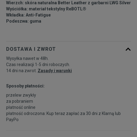
Wierzch: skóra naturalna Better Leather z garbarni LWG Silver
44
28 cm
Powiadom o dostępności
Wyściółka: materiał tekstylny ReBOTL®
Wkładka: Anti-Fatigue
Podeszwa: guma
44,5
28,5 cm
Powiadom o dostępności
45
29 cm
Powiadom o dostępności
DOSTAWA I ZWROT
45,5
29,5 cm
Powiadom o dostępności
Wysyłka nawet w 48h.
Czas realizacji 1-5 dni roboczych.
14 dni na zwrot.
Zasady i warunki
46
30 cm
Powiadom o dostępności
Sposoby płatności:
47,5
31 cm
Powiadom o dostępności
przelew zwykły
za pobraniem
płatność online
płatność odroczona: Kup teraz zapłać za 30 dni z
Klarną
lub
PayPo