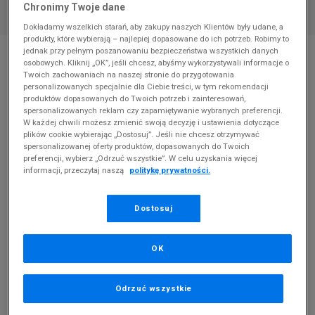
Chronimy Twoje dane
Dokładamy wszelkich starań, aby zakupy naszych Klientów były udane, a
produkty, które wybierają – najlepiej dopasowane do ich potrzeb. Robimy to
* Zdjęcie poglądowe
jednak przy pełnym poszanowaniu bezpieczeństwa wszystkich danych
osobowych. Kliknij „OK”, jeśli chcesz, abyśmy wykorzystywali informacje o
TIMBERLAND 6 IN PREMIUM FUR/WARM LIN
Twoich zachowaniach na naszej stronie do przygotowania
personalizowanych specjalnie dla Ciebie treści, w tym rekomendacji
produktów dopasowanych do Twoich potrzeb i zainteresowań,
Produkt pochodzi z końcówek aktualnych kolekcji, ubiegłych
spersonalizowanych reklam czy zapamiętywanie wybranych preferencji.
sezonów lub z ekspozycji.
Szczegóły.
W każdej chwili możesz zmienić swoją decyzję i ustawienia dotyczące
plików cookie wybierając „Dostosuj”. Jeśli nie chcesz otrzymywać
spersonalizowanej oferty produktów, dopasowanych do Twoich
639,99
zł
preferencji, wybierz „Odrzuć wszystkie”. W celu uzyskania więcej
informacji, przeczytaj naszą
politykę prywatności.
0
zł
cena rekomendowana przez producenta
Dostosuj
OK
PRODUKT NIEDOSTĘPNY
Jeśli artykuł będzie ponownie dostępny, otrzymasz od nas
Odrzuć wszystkie
powiadomienie.