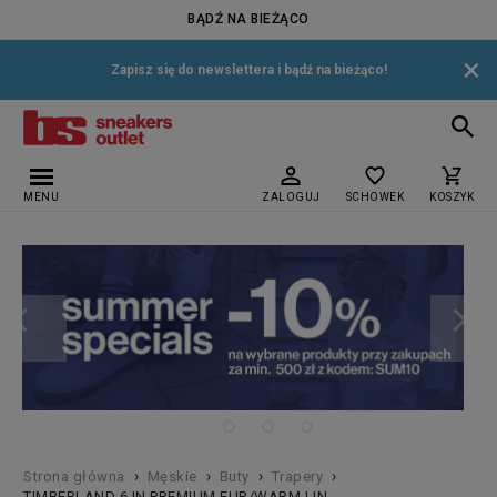
BĄDŹ NA BIEŻĄCO
×
Zapisz się do newslettera i bądź na bieżąco!
MENU
ZALOGUJ
SCHOWEK
KOSZYK
›
›
›
›
Strona główna
Męskie
Buty
Trapery
TIMBERLAND 6 IN PREMIUM FUR/WARM LIN