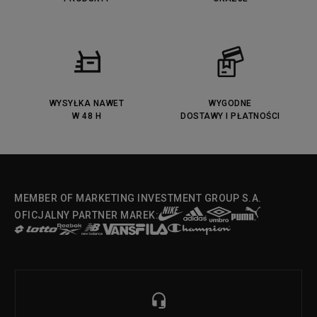
Fila Ray Tracer
Puma Retaliate
Converse Run Star legacy CX
Nike Air Max Motif
Puma Jada
Reebok Solution MID
Lacoste Menerva Sport
Puma Doublecourt
DC Anvil
Converse Chuck Taylot All Star
OX
WYSYŁKA NAWET
WYGODNE
W 48 H
DOSTAWY I PŁATNOŚCI
Fila Strada Low
MEMBER OF MARKETING INVESTMENT GROUP S.A.
OFICJALNY PARTNER MAREK: