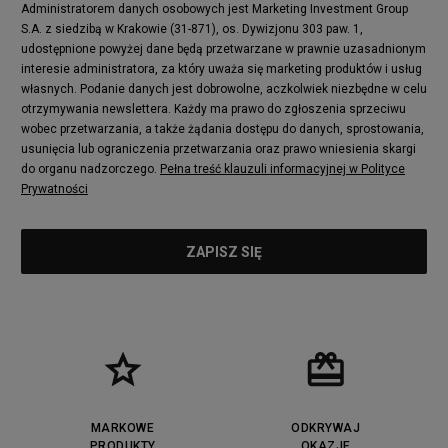
Puma Mayze
Reebok Club C
Administratorem danych osobowych jest Marketing Investment Group
S.A. z siedzibą w Krakowie (31-871), os. Dywizjonu 303 paw. 1,
New Balance 2002
adidas NMD
udostępnione powyżej dane będą przetwarzane w prawnie uzasadnionym
Converse Run Star Hike
Nike Air Max Pulse
interesie administratora, za który uważa się marketing produktów i usług
adidas Nizza
New Balance 997
własnych. Podanie danych jest dobrowolne, aczkolwiek niezbędne w celu
adidas ZX
Nike Waffle One
otrzymywania newslettera. Każdy ma prawo do zgłoszenia sprzeciwu
wobec przetwarzania, a także żądania dostępu do danych, sprostowania,
Jordan Max Aura 4
Fila Disruptor
usunięcia lub ograniczenia przetwarzania oraz prawo wniesienia skargi
Timberland 6
adidas Retropy
do organu nadzorczego.
Pełna treść klauzuli informacyjnej w Polityce
Vans SK8-HI
Puma Suede
Prywatności
Vans Authentic
Puma Slipstream
New Balance 237
Nike Air Max Dawn
Puma RS-X
adidas Adifom
Reebok Court Advance
Timberland Field Trekker
New Balance UXC72
Jordan Jumpman Two Trey
Puma Cali
Lacoste Ziane
Timberland Euro Sprint
Vans Era
Lacoste Lerond
Fila Electrove
Puma Caven
Lacoste Powercourt
MARKOWE
ODKRYWAJ
Lacoste Carnaby
PRODUKTY
Vans Classic
OKAZJE