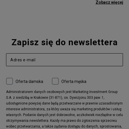
adidas Gazelle
adidas Superstar
Zobacz więcej
Nike Blazer
adidas Forum
Nike Air Max 90
adidas Ozweego
Nike Vapormax
New Balance 574
Vans Old Skool
Nike Air Max 97
Air Jordan 1
New Balance 327
Zapisz się do newslettera
adidas Handball Spezial
Birkenstock Arizona
Nike Air Max 270
New Balance CT302
adidas Ozelia
Nike Air Max 95
Nike Huarache
Reebok Classic
Converse Chuck 70
New Balance 480
Oferta damska
Oferta męska
Nike Air More Uptempo
adidas Stan Smith
Puma Mayze
Reebok Club C
Administratorem danych osobowych jest Marketing Investment Group
S.A. z siedzibą w Krakowie (31-871), os. Dywizjonu 303 paw. 1,
New Balance 2002
adidas NMD
udostępnione powyżej dane będą przetwarzane w prawnie uzasadnionym
Converse Run Star Hike
Nike Air Max Pulse
interesie administratora, za który uważa się marketing produktów i usług
adidas Nizza
New Balance 997
własnych. Podanie danych jest dobrowolne, aczkolwiek niezbędne w celu
adidas ZX
Nike Waffle One
otrzymywania newslettera. Każdy ma prawo do zgłoszenia sprzeciwu
wobec przetwarzania, a także żądania dostępu do danych, sprostowania,
Jordan Max Aura 4
Fila Disruptor