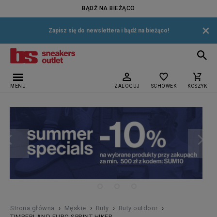
BĄDŹ NA BIEŻĄCO
×
Zapisz się do newslettera i bądź na bieżąco!
MENU
ZALOGUJ
SCHOWEK
KOSZYK
›
›
›
›
Strona główna
Męskie
Buty
Buty outdoor
TIMBERLAND EURO SPRINT HIKER