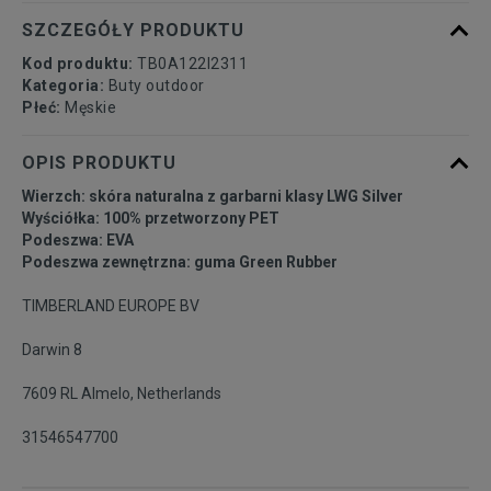
44,5
28,5 cm
SZCZEGÓŁY PRODUKTU
Kod produktu:
TB0A122I2311
45
29 cm
Kategoria:
Buty outdoor
Płeć:
Męskie
45,5
29,5 cm
OPIS PRODUKTU
Wierzch: skóra naturalna z garbarni klasy LWG Silver
46
30 cm
Powiadom o dostępności
Wyściółka: 100% przetworzony PET
Podeszwa: EVA
Podeszwa zewnętrzna: guma Green Rubber
47,5
31 cm
Powiadom o dostępności
TIMBERLAND EUROPE BV
49
32 cm
Powiadom o dostępności
Darwin 8
7609 RL Almelo, Netherlands
31546547700