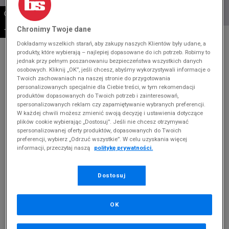
OSTATNIE SZTUKI
Chronimy Twoje dane
-10% ZA MIN. 500 ZŁ KOD: SUM10
* Zdjęcie poglądowe
Dokładamy wszelkich starań, aby zakupy naszych Klientów były udane, a
produkty, które wybierają – najlepiej dopasowane do ich potrzeb. Robimy to
TIMBERLAND EURO SPRINT HIKER
jednak przy pełnym poszanowaniu bezpieczeństwa wszystkich danych
osobowych. Kliknij „OK”, jeśli chcesz, abyśmy wykorzystywali informacje o
Produkt pochodzi z końcówek aktualnych kolekcji, ubiegłych
Twoich zachowaniach na naszej stronie do przygotowania
sezonów lub z ekspozycji.
Szczegóły.
personalizowanych specjalnie dla Ciebie treści, w tym rekomendacji
produktów dopasowanych do Twoich potrzeb i zainteresowań,
spersonalizowanych reklam czy zapamiętywanie wybranych preferencji.
429,99
zł
W każdej chwili możesz zmienić swoją decyzję i ustawienia dotyczące
plików cookie wybierając „Dostosuj”. Jeśli nie chcesz otrzymywać
729,99
zł
cena rekomendowana przez producenta
spersonalizowanej oferty produktów, dopasowanych do Twoich
preferencji, wybierz „Odrzuć wszystkie”. W celu uzyskania więcej
Kolor:
żółty
informacji, przeczytaj naszą
politykę prywatności.
Dostosuj
OK
Wybierz rozmiar