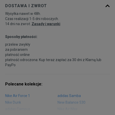
DOSTAWA I ZWROT
Wysyłka nawet w 48h.
Czas realizacji 1-5 dni roboczych.
14 dni na zwrot.
Zasady i warunki
Sposoby płatności:
przelew zwykły
za pobraniem
płatność online
płatność odroczona: Kup teraz zapłać za 30 dni z
Klarną
lub
PayPo
Polecane kolekcje:
Nike Air Force 1
adidas Samba
Nike Dunk
New Balance 530
adidas Campus
Nike Air Max