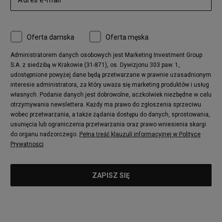
adidas Ozelia
Nike Air Max 95
Nike Huarache
Reebok Classic
Converse Chuck 70
New Balance 480
Oferta damska
Oferta męska
Nike Air More Uptempo
adidas Stan Smith
Puma Mayze
Reebok Club C
Administratorem danych osobowych jest Marketing Investment Group
S.A. z siedzibą w Krakowie (31-871), os. Dywizjonu 303 paw. 1,
New Balance 2002
adidas NMD
udostępnione powyżej dane będą przetwarzane w prawnie uzasadnionym
Converse Run Star Hike
Nike Air Max Pulse
interesie administratora, za który uważa się marketing produktów i usług
adidas Nizza
New Balance 997
własnych. Podanie danych jest dobrowolne, aczkolwiek niezbędne w celu
adidas ZX
Nike Waffle One
otrzymywania newslettera. Każdy ma prawo do zgłoszenia sprzeciwu
wobec przetwarzania, a także żądania dostępu do danych, sprostowania,
Jordan Max Aura 4
Fila Disruptor
usunięcia lub ograniczenia przetwarzania oraz prawo wniesienia skargi
Timberland 6
adidas Retropy
do organu nadzorczego.
Pełna treść klauzuli informacyjnej w Polityce
Vans SK8-HI
Puma Suede
Prywatności
Vans Authentic
Puma Slipstream
New Balance 237
Nike Air Max Dawn
Puma RS-X
adidas Adifom
Reebok Court Advance
Timberland Field Trekker
New Balance UXC72
Jordan Jumpman Two Trey
Puma Cali
Lacoste Ziane