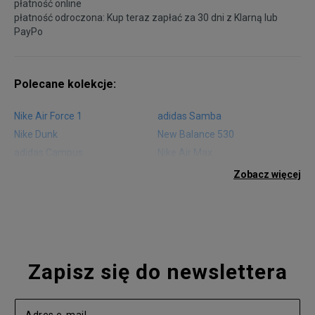
płatność online
płatność odroczona: Kup teraz zapłać za 30 dni z
Klarną
lub
PayPo
Polecane kolekcje:
Nike Air Force 1
adidas Samba
Nike Dunk
New Balance 530
adidas Campus
Nike Air Max
adidas Gazelle
adidas Superstar
Zobacz więcej
Nike Blazer
adidas Forum
Nike Air Max 90
adidas Ozweego
Nike Vapormax
New Balance 574
Vans Old Skool
Nike Air Max 97
Air Jordan 1
New Balance 327
Zapisz się do newslettera
adidas Handball Spezial
Birkenstock Arizona
Nike Air Max 270
New Balance CT302