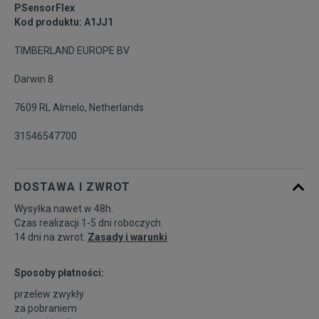
PSensorFlex
Kod produktu: A1JJ1
45
29 cm
Powiadom o dostępności
TIMBERLAND EUROPE BV
45,5
29,5 cm
Powiadom o dostępności
Darwin 8
7609 RL Almelo, Netherlands
46
30 cm
Powiadom o dostępności
31546547700
47,5
31 cm
Powiadom o dostępności
DOSTAWA I ZWROT
Wysyłka nawet w 48h.
Czas realizacji 1-5 dni roboczych.
14 dni na zwrot.
Zasady i warunki
Sposoby płatności:
przelew zwykły
za pobraniem