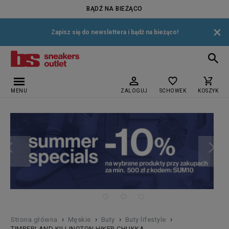
BĄDŹ NA BIEŻĄCO
×
Zapisz się do newslettera i bądź na bieżąco!
MENU
ZALOGUJ
SCHOWEK
KOSZYK
›
›
›
›
Strona główna
Męskie
Buty
Buty lifestyle
TIMBERLAND KILLINGTON HIKER CHUKKA