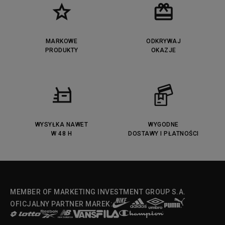
Timberland Euro Sprint
Vans Era
Lacoste Lerond
Fila Electrove
Puma Caven
Lacoste Powercourt
MARKOWE
ODKRYWAJ
Lacoste Carnaby
PRODUKTY
Vans Classic
OKAZJE
Fila Ray Tracer
Puma Retaliate
Converse Run Star legacy CX
Nike Air Max Motif
Puma Jada
Reebok Solution MID
Lacoste Menerva Sport
Puma Doublecourt
DC Anvil
Converse Chuck Taylot All Star
OX
WYSYŁKA NAWET
WYGODNE
W 48 H
DOSTAWY I PŁATNOŚCI
Fila Strada Low
MEMBER OF MARKETING INVESTMENT GROUP S.A.
OFICJALNY PARTNER MAREK: