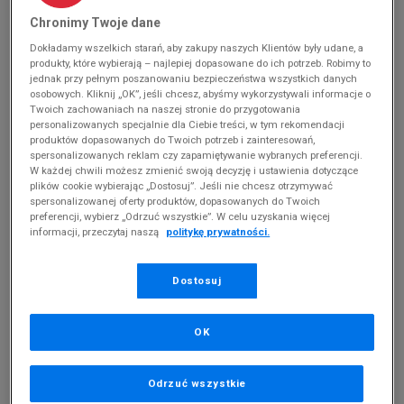
Chronimy Twoje dane
Dokładamy wszelkich starań, aby zakupy naszych Klientów były udane, a
* Zdjęcie poglądowe
produkty, które wybierają – najlepiej dopasowane do ich potrzeb. Robimy to
jednak przy pełnym poszanowaniu bezpieczeństwa wszystkich danych
TIMBERLAND KILLINGTON HIKER CHUKKA
osobowych. Kliknij „OK”, jeśli chcesz, abyśmy wykorzystywali informacje o
Twoich zachowaniach na naszej stronie do przygotowania
personalizowanych specjalnie dla Ciebie treści, w tym rekomendacji
Produkt pochodzi z końcówek aktualnych kolekcji, ubiegłych
produktów dopasowanych do Twoich potrzeb i zainteresowań,
sezonów lub z ekspozycji.
Szczegóły.
spersonalizowanych reklam czy zapamiętywanie wybranych preferencji.
W każdej chwili możesz zmienić swoją decyzję i ustawienia dotyczące
plików cookie wybierając „Dostosuj”. Jeśli nie chcesz otrzymywać
369,99
zł
spersonalizowanej oferty produktów, dopasowanych do Twoich
preferencji, wybierz „Odrzuć wszystkie”. W celu uzyskania więcej
0
zł
cena rekomendowana przez producenta
informacji, przeczytaj naszą
politykę prywatności.
PRODUKT NIEDOSTĘPNY
Dostosuj
Jeśli artykuł będzie ponownie dostępny, otrzymasz od nas
powiadomienie.
OK
Wybierz rozmiar
Odrzuć wszystkie
Rozmiary EU
Rozmiary US