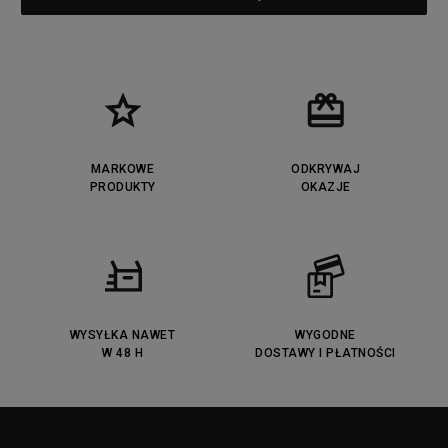
Puma RS-X
adidas Adifom
Reebok Court Advance
Timberland Field Trekker
New Balance UXC72
Jordan Jumpman Two Trey
Puma Cali
Lacoste Ziane
Timberland Euro Sprint
Vans Era
Lacoste Lerond
Fila Electrove
Puma Caven
Lacoste Powercourt
MARKOWE
ODKRYWAJ
Lacoste Carnaby
PRODUKTY
Vans Classic
OKAZJE
Fila Ray Tracer
Puma Retaliate
Converse Run Star legacy CX
Nike Air Max Motif
Puma Jada
Reebok Solution MID
Lacoste Menerva Sport
Puma Doublecourt
DC Anvil
Converse Chuck Taylot All Star
OX
WYSYŁKA NAWET
WYGODNE
W 48 H
DOSTAWY I PŁATNOŚCI
Fila Strada Low