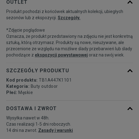
OUTLET
Produkt pochodzi z końcówek aktualnych kolekcji, ubiegłych
40
25 cm
Powiadom o dostępności
sezonów lub z ekspozycji.
Szczegóły.
*Zdjęcie poglądowe
41
25,5 cm
Powiadom o dostępności
Oznacza, że produkt przedstawiony na zdjęciu nie jest konkretną
sztuką, którą otrzymasz. Produkty są nowe, nieużywane, ale
przecenione ze względu na możliwe ślady przebarwień lub ślady
41,5
26 cm
Powiadom o dostępności
pochodzące z
ekspozycji powystawowej
oraz na swój wiek.
42
26,5 cm
Powiadom o dostępności
SZCZEGÓŁY PRODUKTU
Kod produktu:
TB1A447K1101
43
27 cm
Powiadom o dostępności
Kategoria:
Buty outdoor
Płeć:
Męskie
43,5
27,5 cm
Powiadom o dostępności
DOSTAWA I ZWROT
Wysyłka nawet w 48h.
44
28 cm
Powiadom o dostępności
Czas realizacji 1-5 dni roboczych.
14 dni na zwrot.
Zasady i warunki
44,5
28,5 cm
Powiadom o dostępności