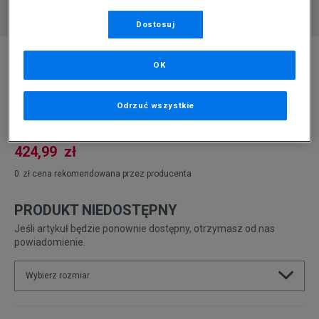
Dostosuj
* Zdjęcie poglądowe
OK
TIMBERLAND LINCOLN PEAK LOW GTX
Produkt pochodzi z końcówek aktualnych kolekcji, ubiegłych
Odrzuć wszystkie
sezonów lub z ekspozycji.
Szczegóły.
424,99
zł
0
zł
cena rekomendowana przez producenta
PRODUKT NIEDOSTĘPNY
Jeśli artykuł będzie ponownie dostępny, otrzymasz od nas
powiadomienie.
Wybierz rozmiar
Rozmiary EU
Rozmiary US