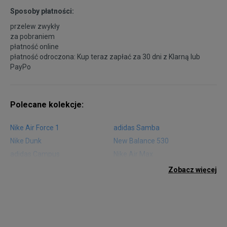
Sposoby płatności:
45
29 cm
przelew zwykły
Powiadom o dostępności
za pobraniem
płatność online
45,5
29,5 cm
Powiadom o dostępności
płatność odroczona: Kup teraz zapłać za 30 dni z
Klarną
lub
PayPo
46
30 cm
Powiadom o dostępności
Polecane kolekcje:
47,5
31 cm
Powiadom o dostępności
Nike Air Force 1
adidas Samba
Nike Dunk
New Balance 530
adidas Campus
Nike Air Max
adidas Gazelle
adidas Superstar
Zobacz więcej
Nike Blazer
adidas Forum
Nike Air Max 90
adidas Ozweego
Nike Vapormax
New Balance 574
Vans Old Skool
Nike Air Max 97