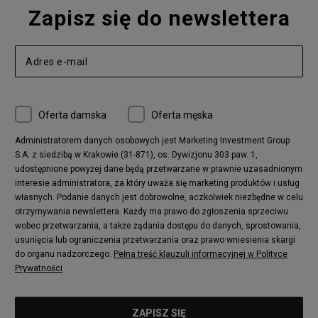
Air Jordan 1
New Balance 327
Zapisz się do newslettera
adidas Handball Spezial
Birkenstock Arizona
Nike Air Max 270
New Balance CT302
adidas Ozelia
Nike Air Max 95
Nike Huarache
Reebok Classic
Converse Chuck 70
New Balance 480
Oferta damska
Oferta męska
Nike Air More Uptempo
adidas Stan Smith
Puma Mayze
Reebok Club C
Administratorem danych osobowych jest Marketing Investment Group
S.A. z siedzibą w Krakowie (31-871), os. Dywizjonu 303 paw. 1,
New Balance 2002
adidas NMD
udostępnione powyżej dane będą przetwarzane w prawnie uzasadnionym
Converse Run Star Hike
Nike Air Max Pulse
interesie administratora, za który uważa się marketing produktów i usług
adidas Nizza
New Balance 997
własnych. Podanie danych jest dobrowolne, aczkolwiek niezbędne w celu
adidas ZX
Nike Waffle One
otrzymywania newslettera. Każdy ma prawo do zgłoszenia sprzeciwu
wobec przetwarzania, a także żądania dostępu do danych, sprostowania,
Jordan Max Aura 4
Fila Disruptor
usunięcia lub ograniczenia przetwarzania oraz prawo wniesienia skargi
Timberland 6
adidas Retropy
do organu nadzorczego.
Pełna treść klauzuli informacyjnej w Polityce
Vans SK8-HI
Puma Suede
Prywatności
Vans Authentic
Puma Slipstream
New Balance 237
Nike Air Max Dawn