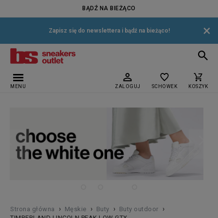
BĄDŹ NA BIEŻĄCO
×
Zapisz się do newslettera i bądź na bieżąco!
MENU
ZALOGUJ
SCHOWEK
KOSZYK
›
›
›
›
Strona główna
Męskie
Buty
Buty outdoor
TIMBERLAND LINCOLN PEAK LOW GTX