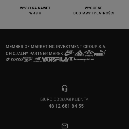
DC Anvil
Converse Chuck Taylot All Star
OX
WYSYŁKA NAWET
WYGODNE
W 48 H
DOSTAWY I PŁATNOŚCI
Fila Strada Low
MEMBER OF MARKETING INVESTMENT GROUP S.A.
OFICJALNY PARTNER MAREK:
BIURO OBSŁUGI KLIENTA
+48 12 681 84 55