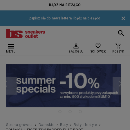
BĄDŹ NA BIEŻĄCO
×
Zapisz się do newslettera i bądź na bieżąco!
MENU
ZALOGUJ
SCHOWEK
KOSZYK
›
›
›
›
Strona główna
Damskie
Buty
Buty lifestyle
TOMMY HILFIGER TJW PADDED FLAT BOOT