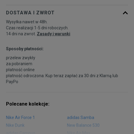
DOSTAWA I ZWROT
Wysyłka nawet w 48h.
Czas realizacji 1-5 dni roboczych.
14 dni na zwrot.
Zasady i warunki
Sposoby płatności:
przelew zwykły
za pobraniem
płatność online
płatność odroczona: Kup teraz zapłać za 30 dni z
Klarną
lub
PayPo
Polecane kolekcje:
Nike Air Force 1
adidas Samba
Nike Dunk
New Balance 530
adidas Campus
Nike Air Max