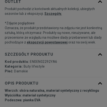
OUTLET
Produkt pochodzi z końcówek aktualnych kolekcji, ubiegłych
36
23 cm
Powiadom o dostępności
sezonów lub z ekspozycji.
Szczegóły.
*Zdjęcie poglądowe
37
23,5 cm
Powiadom o dostępności
Oznacza, że produkt przedstawiony na zdjęciu nie jest konkretną
sztuką, którą otrzymasz. Produkty są nowe, nieużywane, ale
przecenione ze względu na możliwe ślady przebarwień lub ślady
38
24 cm
Powiadom o dostępności
pochodzące z
ekspozycji powystawowej
oraz na swój wiek.
39
25 cm
Powiadom o dostępności
SZCZEGÓŁY PRODUKTU
Kod produktu:
EN0EN02292YA6
40
25,5 cm
Powiadom o dostępności
Kategoria:
Buty lifestyle
Płeć:
Damskie
41
26 cm
Powiadom o dostępności
OPIS PRODUKTU
Wierzch: skóra naturalna, materiał syntetyczny z recyklingu
Wyściółka: materiał syntetyczny
Podeszwa: pianka EVA