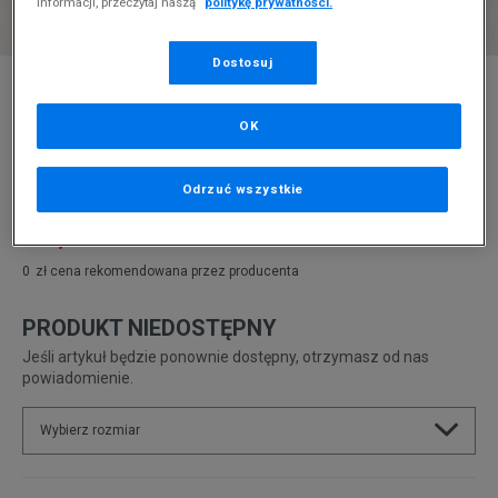
informacji, przeczytaj naszą
politykę prywatności.
Dostosuj
* Zdjęcie poglądowe
TOMMY HILFIGER TJW PADDED FLAT BOOT
OK
Produkt pochodzi z końcówek aktualnych kolekcji, ubiegłych
sezonów lub z ekspozycji.
Szczegóły.
Odrzuć wszystkie
129,99
zł
0
zł
cena rekomendowana przez producenta
PRODUKT NIEDOSTĘPNY
Jeśli artykuł będzie ponownie dostępny, otrzymasz od nas
powiadomienie.
Wybierz rozmiar
Rozmiary EU
Rozmiary US