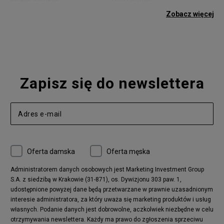
adidas Gazelle
adidas Superstar
Zobacz więcej
Nike Blazer
adidas Forum
Nike Air Max 90
adidas Ozweego
Nike Vapormax
New Balance 574
Vans Old Skool
Nike Air Max 97
Air Jordan 1
New Balance 327
Zapisz się do newslettera
adidas Handball Spezial
Birkenstock Arizona
Nike Air Max 270
New Balance CT302
adidas Ozelia
Nike Air Max 95
Nike Huarache
Reebok Classic
Converse Chuck 70
New Balance 480
Oferta damska
Oferta męska
Nike Air More Uptempo
adidas Stan Smith
Puma Mayze
Reebok Club C
Administratorem danych osobowych jest Marketing Investment Group
S.A. z siedzibą w Krakowie (31-871), os. Dywizjonu 303 paw. 1,
New Balance 2002
adidas NMD
udostępnione powyżej dane będą przetwarzane w prawnie uzasadnionym
Converse Run Star Hike
Nike Air Max Pulse
interesie administratora, za który uważa się marketing produktów i usług
adidas Nizza
New Balance 997
własnych. Podanie danych jest dobrowolne, aczkolwiek niezbędne w celu
adidas ZX
Nike Waffle One
otrzymywania newslettera. Każdy ma prawo do zgłoszenia sprzeciwu