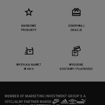
Puma Cali
Lacoste Ziane
Timberland Euro Sprint
Vans Era
Lacoste Lerond
Fila Electrove
Puma Caven
Lacoste Powercourt
MARKOWE
ODKRYWAJ
Lacoste Carnaby
PRODUKTY
Vans Classic
OKAZJE
Fila Ray Tracer
Puma Retaliate
Converse Run Star legacy CX
Nike Air Max Motif
Puma Jada
Reebok Solution MID
Lacoste Menerva Sport
Puma Doublecourt
DC Anvil
Converse Chuck Taylot All Star
OX
WYSYŁKA NAWET
WYGODNE
W 48 H
DOSTAWY I PŁATNOŚCI
Fila Strada Low
MEMBER OF MARKETING INVESTMENT GROUP S.A.
OFICJALNY PARTNER MAREK: