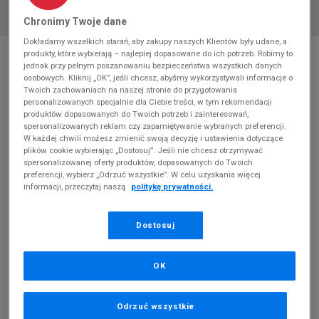
Chronimy Twoje dane
Dokładamy wszelkich starań, aby zakupy naszych Klientów były udane, a
* Zdjęcie poglądowe
produkty, które wybierają – najlepiej dopasowane do ich potrzeb. Robimy to
jednak przy pełnym poszanowaniu bezpieczeństwa wszystkich danych
U.S. POLO ASSN. BAYLE
osobowych. Kliknij „OK”, jeśli chcesz, abyśmy wykorzystywali informacje o
Twoich zachowaniach na naszej stronie do przygotowania
personalizowanych specjalnie dla Ciebie treści, w tym rekomendacji
Produkt pochodzi z końcówek aktualnych kolekcji, ubiegłych
produktów dopasowanych do Twoich potrzeb i zainteresowań,
sezonów lub z ekspozycji.
Szczegóły.
spersonalizowanych reklam czy zapamiętywanie wybranych preferencji.
W każdej chwili możesz zmienić swoją decyzję i ustawienia dotyczące
150
zł
plików cookie wybierając „Dostosuj”. Jeśli nie chcesz otrzymywać
spersonalizowanej oferty produktów, dopasowanych do Twoich
449,99
zł
cena rekomendowana przez producenta
preferencji, wybierz „Odrzuć wszystkie”. W celu uzyskania więcej
informacji, przeczytaj naszą
politykę prywatności.
Kolor:
biały
Dostosuj
OK
Wybierz rozmiar
Odrzuć wszystkie