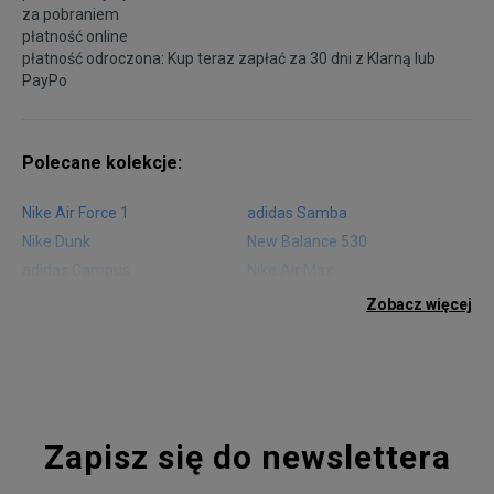
za pobraniem
płatność online
płatność odroczona: Kup teraz zapłać za 30 dni z
Klarną
lub
PayPo
Polecane kolekcje:
Nike Air Force 1
adidas Samba
Nike Dunk
New Balance 530
adidas Campus
Nike Air Max
adidas Gazelle
adidas Superstar
Zobacz więcej
Nike Blazer
adidas Forum
Nike Air Max 90
adidas Ozweego
Nike Vapormax
New Balance 574
Vans Old Skool
Nike Air Max 97
Air Jordan 1
New Balance 327
Zapisz się do newslettera
adidas Handball Spezial
Birkenstock Arizona