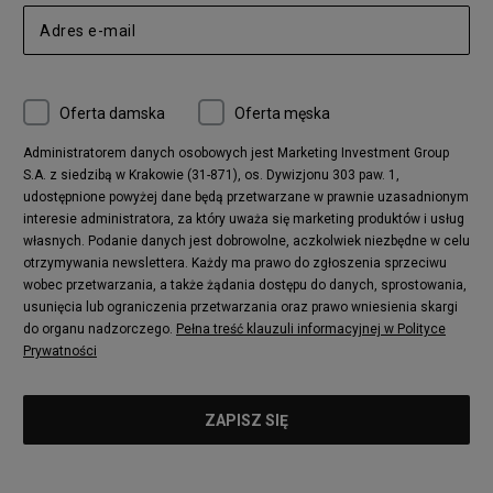
Nike Air Max 270
New Balance CT302
adidas Ozelia
Nike Air Max 95
Nike Huarache
Reebok Classic
Converse Chuck 70
New Balance 480
Oferta damska
Oferta męska
Nike Air More Uptempo
adidas Stan Smith
Puma Mayze
Reebok Club C
Administratorem danych osobowych jest Marketing Investment Group
S.A. z siedzibą w Krakowie (31-871), os. Dywizjonu 303 paw. 1,
New Balance 2002
adidas NMD
udostępnione powyżej dane będą przetwarzane w prawnie uzasadnionym
Converse Run Star Hike
Nike Air Max Pulse
interesie administratora, za który uważa się marketing produktów i usług
adidas Nizza
New Balance 997
własnych. Podanie danych jest dobrowolne, aczkolwiek niezbędne w celu
adidas ZX
Nike Waffle One
otrzymywania newslettera. Każdy ma prawo do zgłoszenia sprzeciwu
wobec przetwarzania, a także żądania dostępu do danych, sprostowania,
Jordan Max Aura 4
Fila Disruptor
usunięcia lub ograniczenia przetwarzania oraz prawo wniesienia skargi
Timberland 6
adidas Retropy
do organu nadzorczego.
Pełna treść klauzuli informacyjnej w Polityce
Vans SK8-HI
Puma Suede
Prywatności
Vans Authentic
Puma Slipstream
New Balance 237
Nike Air Max Dawn
Puma RS-X
adidas Adifom
Reebok Court Advance
Timberland Field Trekker
New Balance UXC72
Jordan Jumpman Two Trey