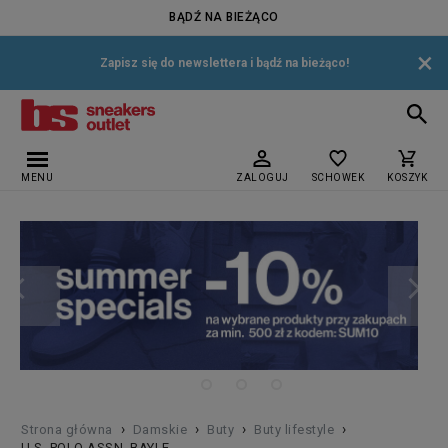
BĄDŹ NA BIEŻĄCO
×
Zapisz się do newslettera i bądź na bieżąco!
MENU
ZALOGUJ
SCHOWEK
KOSZYK
›
›
›
›
Strona główna
Damskie
Buty
Buty lifestyle
U.S. POLO ASSN. BAYLE