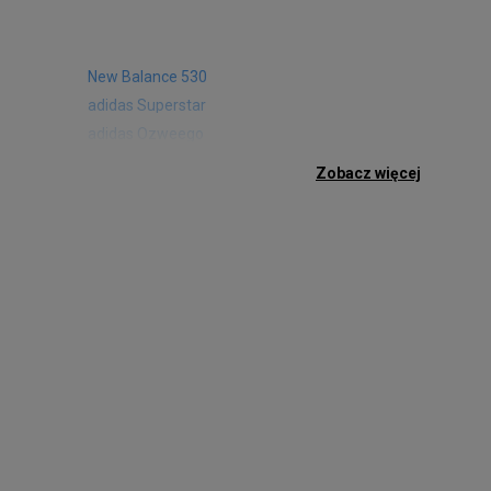
New Balance 530
adidas Superstar
adidas Ozweego
Nike Air Max 97
Zobacz więcej
Birkenstock Arizona
Nike Air Max 95
New Balance 480
Reebok Club C
Nike Air Max Pulse
Nike Waffle One
adidas Retropy
Puma Slipstream
adidas Adifom
Jordan Jumpman Two Trey
Vans Era