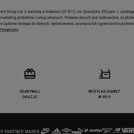
e
Puma Caven
Fila Ray Tracer
t Group S.A. z siedzibą w Krakowie (31-871), os. Dywizjonu 303 paw. 1, udostę
 marketing produktów i usług własnych. Podanie danych jest dobrowolne, aczkol
 Motif
Puma Jada
e żądania dostępu do danych, sprostowania, usunięcia lub ograniczenia przetwa
ecourt
DC Anvil
 Prywatności
ODKRYWAJ
WYSYŁKA NAWET
OKAZJE
W 48 H
NY PARTNER MAREK: