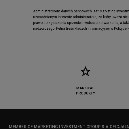
Lacoste Lerond
Fila Electrov
Lacoste Carnaby
Vans Classic
Administratorem danych osobowych jest Marketing Investmen
uzasadnionym interesie administratora, za który uważa się
Converse Run Star legacy CX
Nike Air Max
prawo do zgłoszenia sprzeciwu wobec przetwarzania, a takż
Lacoste Menerva Sport
Puma Doubl
nadzorczego.
Pełna treść klauzuli informacyjnej w Polityce
Fila Strada Low
MARKOWE
PRODUKTY
MEMBER OF MARKETING INVESTMENT GROUP S.A.
OFICJAL