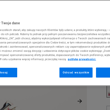
 Slipstream
38
i
i
kie sneakersy
Dickies
Crocs
Jordan
The North Face
Reebok
Old Skool
38,5
gnacja obuwia
rki
Fila
DC
Lacoste
Tommy Hilfiger
Umbro
ODZIEŻ
SSN. SACHA
 SK8-HI
ki zimowe
gnacja obuwia
Hoodrich
Dickies
McKenzie
Timberland
Supply & Dema
 Twoje dane
XS
nstock Arizona
iczki i szaliki
ki zimowe
Jordan
Ellesse
New Balance
Vans
The North Face
zelkich starań, aby zakupy naszych Klientów były udane, a produkty, które wybierają – n
S
U
erland 6
do ich potrzeb. Robimy to jednak przy pełnym poszanowaniu bezpieczeństwa wszystki
iczki i szaliki
Lacoste
Fila
New Era
Timberland
liknij „OK”, jeśli chcesz, abyśmy wykorzystywali informacje o Twoich zachowaniach na
M
rland Field Trekker
wania personalizowanych specjalnie dla Ciebie treści, w tym rekomendacji produktów
Levi's
Hoodrich
Nike
Under Armour
Pr
otrzeb i zainteresowań, spersonalizowanych reklam czy zapamiętywanie wybranych pref
rland Euro Sprint
se
New Balance
Helly Hansen
Puma
Vans
i możesz zmienić swoją decyzję i ustawienia dotyczące plików cookie wybierając „Dosto
ymywać spersonalizowanej oferty produktów, dopasowanych do Twoich preferencji, wyb
New Era
Jordan
Reebok
W celu uzyskania więcej informacji, przeczytaj naszą
politykę prywatności.
1
Nike
Lacoste
Umbro
44
Puma
Levi's
Vans
tosuj
Odrzuć wszystkie
K