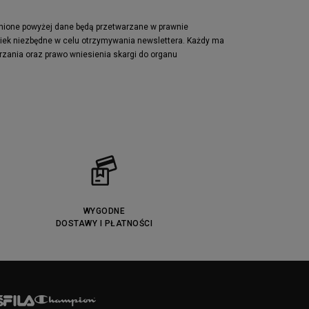
Lacoste Powercourt
Puma Retaliate
pnione powyżej dane będą przetwarzane w prawnie
wiek niezbędne w celu otrzymywania newslettera. Każdy ma
Reebok Solution MID
rzania oraz prawo wniesienia skargi do organu
Converse Chuck Taylot All Star OX
WYGODNE
DOSTAWY I PŁATNOŚCI