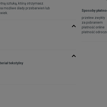
etną sztuką, którą otrzymasz.
na możliwe ślady przebarwień lub
Sposoby płatnoś
 wiek.
przelew zwykły
za pobraniem
płatność online
płatność odroczo
eriał tekstylny