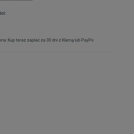
ci:
na: Kup teraz zapłać za 30 dni z
Klarną
lub
PayPo