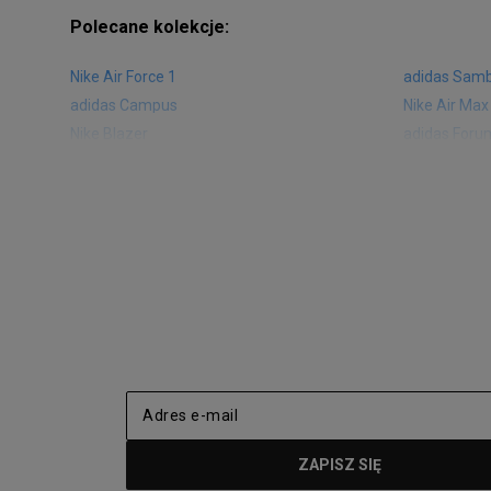
Polecane kolekcje:
Nike Air Force 1
adidas Sam
adidas Campus
Nike Air Max
Nike Blazer
adidas Foru
Nike Vapormax
New Balance
Air Jordan 1
New Balance
Nike Air Max 270
New Balanc
Nike Huarache
Reebok Clas
Nike Air More Uptempo
adidas Stan
New Balance 2002
adidas NMD
adidas Nizza
New Balance
Jordan Max Aura 4
Fila Disrupto
Vans SK8-HI
Puma Sued
New Balance 237
Nike Air Ma
Reebok Court Advance
Timberland F
Puma Cali
Lacoste Zia