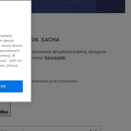
nd
ajlepiej
.S. POLO ASSN. SACHA
ch danych
 naszej stronie
 dopasowanych
odukt pochodzi z końcówek aktualnych kolekcji, ubiegłych
erencji. W
zonów lub z ekspozycji.
Szczegóły.
suj”. Jeśli nie
ierz „Odrzuć
50
zł
9,99
zł
cena rekomendowana przez producenta
OK
olor:
multicolor