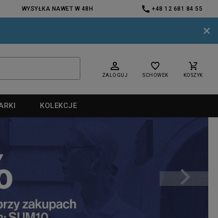
WYSYŁKA NAWET W 48H
+48 12 681 84 55
×
ZALOGUJ
SCHOWEK
KOSZYK
ARKI
KOLEKCJE
nd
nd