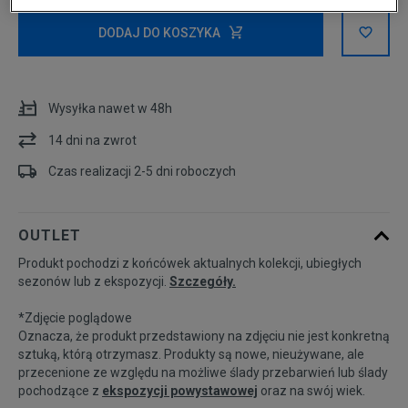
XS
DODAJ DO KOSZYKA
Powiadom o
S
dostępności
Wysyłka nawet w 48h
Powiadom o
M
14 dni na zwrot
dostępności
Czas realizacji 2-5 dni roboczych
Powiadom o
L
dostępności
OUTLET
Powiadom o
Produkt pochodzi z końcówek aktualnych kolekcji, ubiegłych
XL
dostępności
sezonów lub z ekspozycji.
Szczegóły.
*Zdjęcie poglądowe
Oznacza, że produkt przedstawiony na zdjęciu nie jest konkretną
sztuką, którą otrzymasz. Produkty są nowe, nieużywane, ale
przecenione ze względu na możliwe ślady przebarwień lub ślady
pochodzące z
ekspozycji powystawowej
oraz na swój wiek.