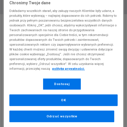
Chronimy Twoje dane
Dokładamy wszelkich starań, aby zakupy naszych Klientów były udane, a
produkty, które wybierają – najlepiej dopasowane do ich potrzeb. Robimy to
* Zdjęcie poglądowe
jednak przy pełnym poszanowaniu bezpieczeństwa wszystkich danych
osobowych. Kliknij „OK”, jeśli chcesz, abyśmy wykorzystywali informacje o
UMBRO BRA TONNA
Twoich zachowaniach na naszej stronie do przygotowania
personalizowanych specjalnie dla Ciebie treści, w tym rekomendacji
produktów dopasowanych do Twoich potrzeb i zainteresowań,
Produkt pochodzi z końcówek aktualnych kolekcji, ubiegłych
spersonalizowanych reklam czy zapamiętywanie wybranych preferencji.
sezonów lub z ekspozycji.
Szczegóły.
W każdej chwili możesz zmienić swoją decyzję i ustawienia dotyczące
plików cookie wybierając „Dostosuj”. Jeśli nie chcesz otrzymywać
25
zł
spersonalizowanej oferty produktów, dopasowanych do Twoich
preferencji, wybierz „Odrzuć wszystkie”. W celu uzyskania więcej
informacji, przeczytaj naszą
politykę prywatności.
99,99
zł
cena rekomendowana przez producenta
Kolor:
czarny
Dostosuj
OK
Odrzuć wszystkie
XS