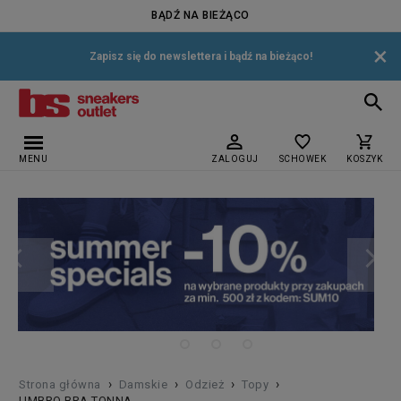
BĄDŹ NA BIEŻĄCO
×
Zapisz się do newslettera i bądź na bieżąco!
MENU
ZALOGUJ
SCHOWEK
KOSZYK
›
›
›
›
Strona główna
Damskie
Odzież
Topy
UMBRO BRA TONNA