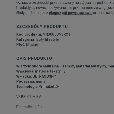
Oznacza, że produkt przedstawiony na zdjęciu nie jest konkr
Produkty są nowe, nieużywane, ale przecenione ze względu 
ślady pochodzące z
ekspozycji powystawowej
oraz na swój
SZCZEGÓŁY PRODUKTU
Kod produktu:
VN0005UV3RX1
Kategoria:
Buty lifestyle
Płeć:
Męskie
OPIS PRODUKTU
Wierzch: Skóra naturalna – zamsz, materiał tekstylny, mat
Wyściółka: materiał tekstylny
Wkładka: ULTRACUSH™
Podeszwa: guma
Technologia PrimaLoft®
VF BELGIUM BV
Posthofbrug 2-4