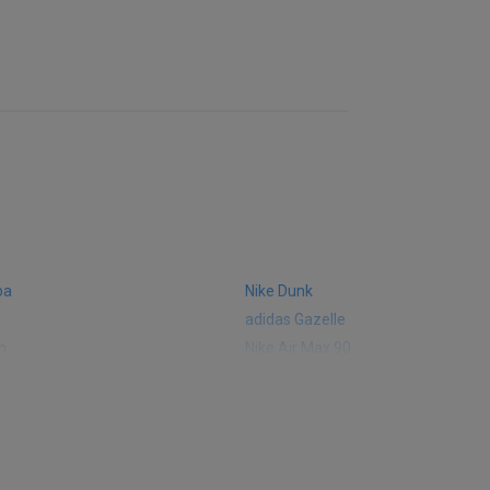
ba
Nike Dunk
adidas Gazelle
m
Nike Air Max 90
 574
Vans Old Skool
 327
adidas Handball Spezial
e CT302
adidas Ozelia
sic
Converse Chuck 70
 Smith
Puma Mayze