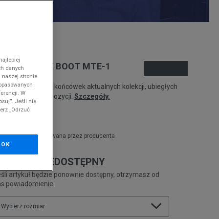
nd
ajlepiej
ANS COLFAX BOOT MTE-1
ch danych
 naszej stronie
 dopasowanych
odukt pochodzi z końcówek aktualnych kolekcji, ubiegłych
erencji. W
zonów lub z ekspozycji.
Szczegóły.
suj”. Jeśli nie
ierz „Odrzuć
69,99
zł
zł
cena rekomendowana przez producenta
OK
RODUKT NIEDOSTĘPNY
śli artykuł będzie ponownie dostępny, otrzymasz od
as powiadomienie.
Wybierz rozmiar