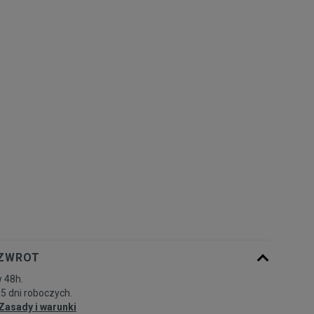
Rozmiary EU
Rozmiary US
41
26,5 cm
Powiadom o dostępności
42
27 cm
Powiadom o dostępności
42,5
27,5 cm
Powiadom o dostępności
43
28 cm
Powiadom o dostępności
44
28,5 cm
Powiadom o dostępności
44,5
29 cm
Powiadom o dostępności
 ZWROT
 48h.
45
29,5 cm
Powiadom o dostępności
-5 dni roboczych.
Zasady i warunki