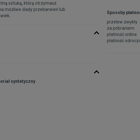
etną sztuką, którą otrzymasz.
na możliwe ślady przebarwień lub
Sposoby płatnoś
 wiek.
przelew zwykły
za pobraniem
płatność online
płatność odroczo
eriał syntetyczny