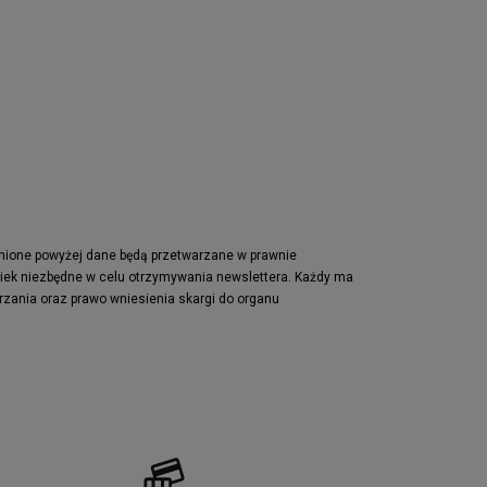
Nike Air Max Pulse
Nike Waffle One
adidas Retropy
Puma Slipstream
adidas Adifom
Jordan Jumpman Two Trey
Vans Era
Lacoste Powercourt
Puma Retaliate
pnione powyżej dane będą przetwarzane w prawnie
wiek niezbędne w celu otrzymywania newslettera. Każdy ma
Reebok Solution MID
rzania oraz prawo wniesienia skargi do organu
Converse Chuck Taylot All Star OX