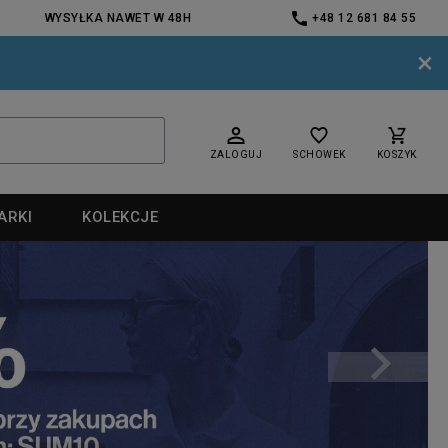
WYSYŁKA NAWET W 48H
+48 12 681 84 55
×
ZALOGUJ
SCHOWEK
KOSZYK
ARKI
KOLEKCJE
nd
nd