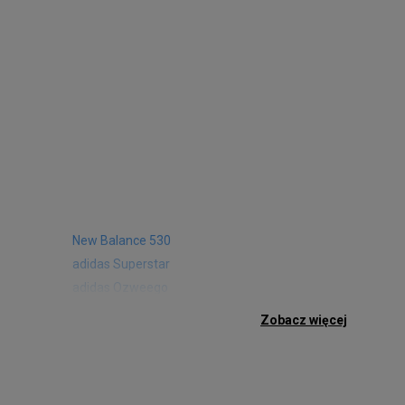
New Balance 530
adidas Superstar
adidas Ozweego
Nike Air Max 97
Zobacz więcej
Birkenstock Arizona
Nike Air Max 95
New Balance 480
Reebok Club C