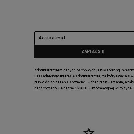
New Balance 2002
adidas NMD
adidas Nizza
New Balance
Jordan Max Aura 4
Fila Disrupto
Vans SK8-HI
Puma Sued
New Balance 237
Nike Air Ma
Reebok Court Advance
Timberland F
Puma Cali
Lacoste Zia
Lacoste Lerond
Fila Electrov
Lacoste Carnaby
Vans Classic
Administratorem danych osobowych jest Marketing Investmen
uzasadnionym interesie administratora, za który uważa się
Converse Run Star legacy CX
Nike Air Max
prawo do zgłoszenia sprzeciwu wobec przetwarzania, a takż
Lacoste Menerva Sport
Puma Doubl
nadzorczego.
Pełna treść klauzuli informacyjnej w Polityce
Fila Strada Low