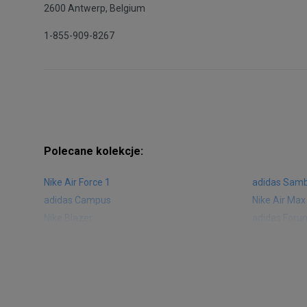
2600 Antwerp, Belgium
1-855-909-8267
Polecane kolekcje:
Nike Air Force 1
adidas Sam
adidas Campus
Nike Air Max
Nike Blazer
adidas Foru
Nike Vapormax
New Balance
Air Jordan 1
New Balance
Nike Air Max 270
New Balanc
Nike Huarache
Reebok Clas
Nike Air More Uptempo
adidas Stan