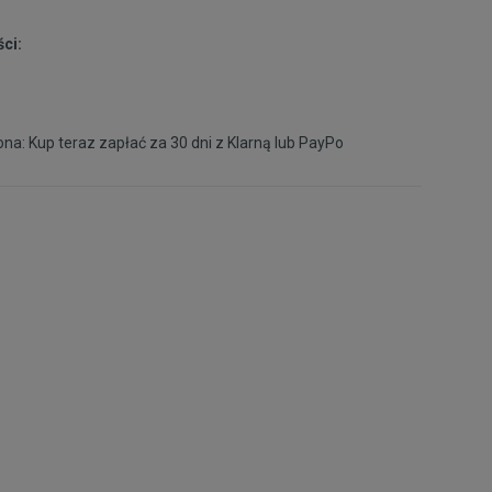
46
30 cm
Powiadom o dostępności
ci:
na: Kup teraz zapłać za 30 dni z
Klarną
lub
PayPo