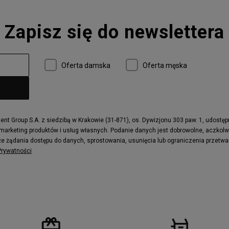
Converse Run Star Hike
Zapisz się do newslettera
 997
adidas ZX
r
Timberland 6
e
Vans Authentic
Oferta damska
Oferta męska
x Dawn
Puma RS-X
ield Trekker
New Balance UXC72
ne
Timberland Euro Sprint
e
Puma Caven
Fila Ray Tracer
t Group S.A. z siedzibą w Krakowie (31-871), os. Dywizjonu 303 paw. 1, udostę
 marketing produktów i usług własnych. Podanie danych jest dobrowolne, aczkol
 Motif
Puma Jada
e żądania dostępu do danych, sprostowania, usunięcia lub ograniczenia przetwa
ecourt
DC Anvil
 Prywatności