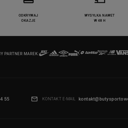
ODKRYWAJ
WYSYŁKA NAWET
OKAZJE
W 48 H
NY PARTNER MAREK:
4 55
kontakt@butysportowe
KONTAKT E-MAIL