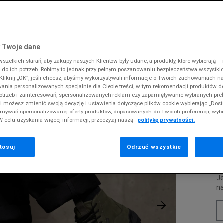
 Slipstream
38
i
i
kie sneakersy
Dickies
Crocs
Jordan
The North Face
Reebok
Old Skool
38,5
gnacja obuwia
rki
Fila
DC
Lacoste
Tommy Hilfiger
Umbro
ODZIEŻ
 BOOT MTE-1
 SK8-HI
ki zimowe
gnacja obuwia
Hoodrich
Dickies
McKenzie
Timberland
Supply & Dema
 Twoje dane
XS
nstock Arizona
iczki i szaliki
ki zimowe
Jordan
Ellesse
New Balance
Vans
The North Face
zelkich starań, aby zakupy naszych Klientów były udane, a produkty, które wybierają – n
S
V
erland 6
do ich potrzeb. Robimy to jednak przy pełnym poszanowaniu bezpieczeństwa wszystki
iczki i szaliki
Lacoste
Fila
New Era
Timberland
liknij „OK”, jeśli chcesz, abyśmy wykorzystywali informacje o Twoich zachowaniach na
M
rland Field Trekker
wania personalizowanych specjalnie dla Ciebie treści, w tym rekomendacji produktów
Levi's
Hoodrich
Nike
Under Armour
Pr
otrzeb i zainteresowań, spersonalizowanych reklam czy zapamiętywanie wybranych pref
rland Euro Sprint
se
New Balance
Helly Hansen
Puma
Vans
i możesz zmienić swoją decyzję i ustawienia dotyczące plików cookie wybierając „Dosto
ymywać spersonalizowanej oferty produktów, dopasowanych do Twoich preferencji, wyb
New Era
Jordan
Reebok
W celu uzyskania więcej informacji, przeczytaj naszą
politykę prywatności.
2
Nike
Lacoste
Umbro
0
Puma
Levi's
Vans
tosuj
Odrzuć wszystkie
P
Je
n