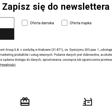
Zapisz się do newslettera
 997
adidas ZX
r
Timberland 6
e
Vans Authentic
Oferta damska
Oferta męska
x Dawn
Puma RS-X
ield Trekker
New Balance UXC72
ne
Timberland Euro Sprint
e
Puma Caven
Fila Ray Tracer
t Group S.A. z siedzibą w Krakowie (31-871), os. Dywizjonu 303 paw. 1, udostę
 marketing produktów i usług własnych. Podanie danych jest dobrowolne, aczkol
 Motif
Puma Jada
e żądania dostępu do danych, sprostowania, usunięcia lub ograniczenia przetwa
ecourt
DC Anvil
 Prywatności