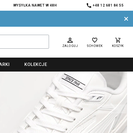
WYSYŁKA NAWET W 48H
+48 12 681 84 55
×
ZALOGUJ
SCHOWEK
KOSZYK
ARKI
KOLEKCJE
nd
nd