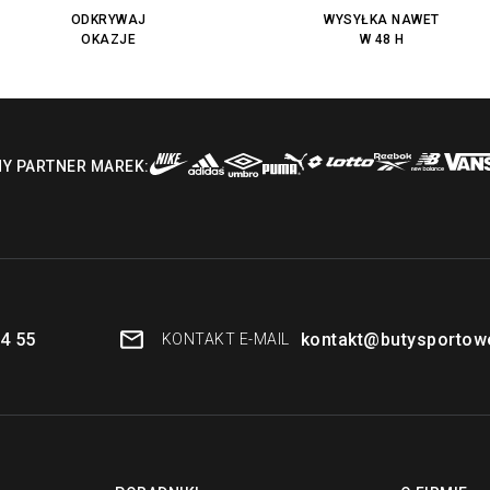
ODKRYWAJ
WYSYŁKA NAWET
OKAZJE
W 48 H
NY PARTNER MAREK:
4 55
kontakt@butysportowe
KONTAKT E-MAIL