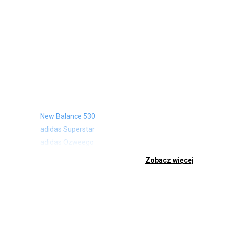
New Balance 530
adidas Superstar
adidas Ozweego
Nike Air Max 97
Zobacz więcej
Birkenstock Arizona
Nike Air Max 95
New Balance 480
Reebok Club C
Nike Air Max Pulse