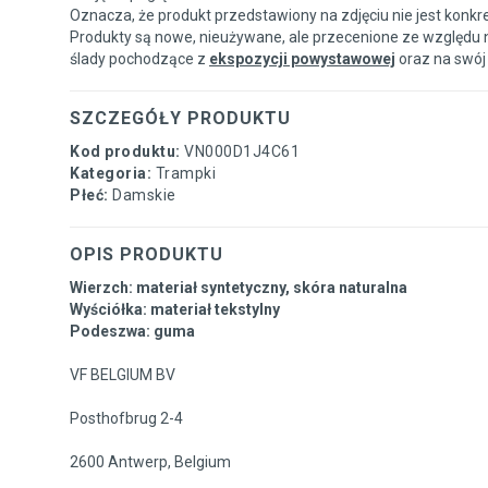
Oznacza, że produkt przedstawiony na zdjęciu nie jest konkr
Produkty są nowe, nieużywane, ale przecenione ze względu 
ślady pochodzące z
ekspozycji powystawowej
oraz na swój
SZCZEGÓŁY PRODUKTU
Kod produktu:
VN000D1J4C61
Kategoria:
Trampki
Płeć:
Damskie
OPIS PRODUKTU
Wierzch: materiał syntetyczny, skóra naturalna
Wyściółka: materiał tekstylny
Podeszwa: guma
VF BELGIUM BV
Posthofbrug 2-4
2600 Antwerp, Belgium