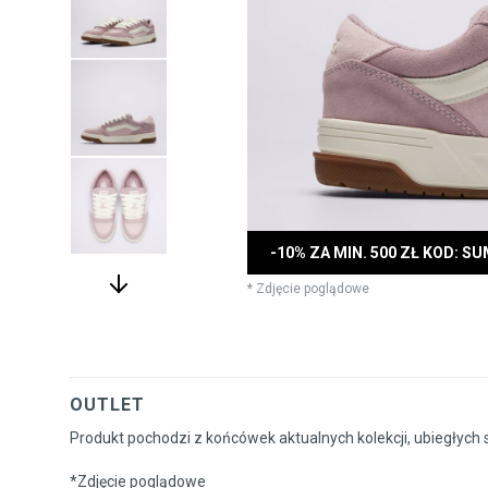
-10% ZA MIN. 500 ZŁ KOD: S
* Zdjęcie poglądowe
OUTLET
Produkt pochodzi z końcówek aktualnych kolekcji, ubiegłych 
*Zdjęcie poglądowe