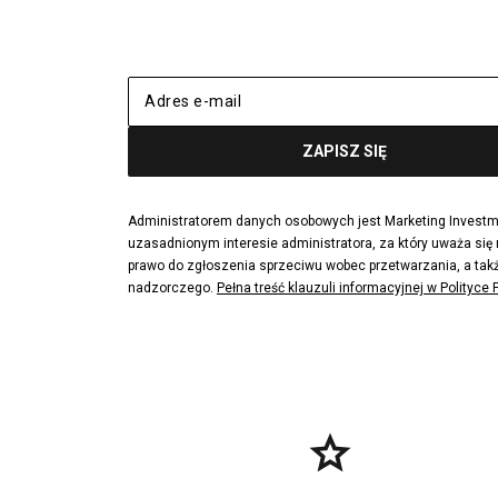
adidas Nizza
New Balance
Jordan Max Aura 4
Fila Disrupto
Vans SK8-HI
Puma Sued
New Balance 237
Nike Air Ma
Reebok Court Advance
Timberland F
Puma Cali
Lacoste Zia
Lacoste Lerond
Fila Electrov
Lacoste Carnaby
Vans Classic
Administratorem danych osobowych jest Marketing Investmen
uzasadnionym interesie administratora, za który uważa się
Converse Run Star legacy CX
Nike Air Max
prawo do zgłoszenia sprzeciwu wobec przetwarzania, a takż
Lacoste Menerva Sport
Puma Doubl
nadzorczego.
Pełna treść klauzuli informacyjnej w Polityce
Fila Strada Low