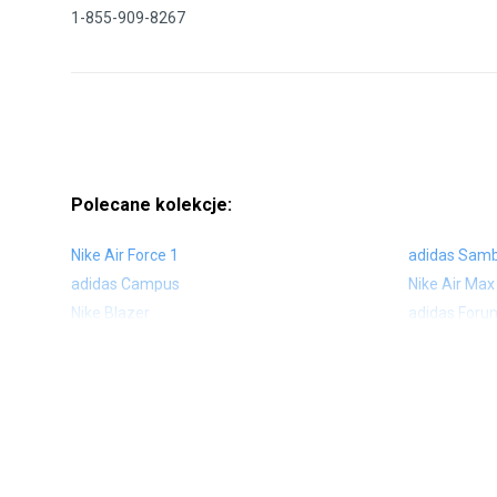
1-855-909-8267
Polecane kolekcje:
Nike Air Force 1
adidas Sam
adidas Campus
Nike Air Max
Nike Blazer
adidas Foru
Nike Vapormax
New Balance
Air Jordan 1
New Balance
Nike Air Max 270
New Balanc
Nike Huarache
Reebok Clas
Nike Air More Uptempo
adidas Stan
New Balance 2002
adidas NMD