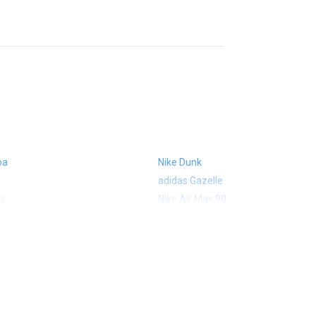
ba
Nike Dunk
adidas Gazelle
m
Nike Air Max 90
 574
Vans Old Skool
 327
adidas Handball Spezial
e CT302
adidas Ozelia
sic
Converse Chuck 70
 Smith
Puma Mayze
Converse Run Star Hike