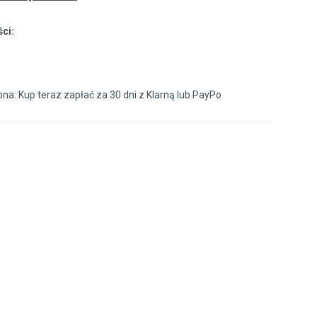
ci:
40,5
26 cm
na: Kup teraz zapłać za 30 dni z
Klarną
lub
PayPo