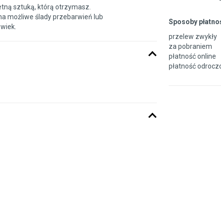
etną sztuką, którą otrzymasz.
na możliwe ślady przebarwień lub
Sposoby płatnoś
 wiek.
przelew zwykły
za pobraniem
płatność online
płatność odroczo