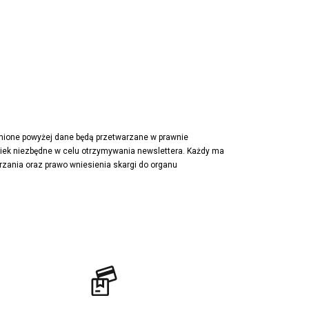
Nike Waffle One
adidas Retropy
Puma Slipstream
adidas Adifom
Jordan Jumpman Two Trey
Vans Era
Lacoste Powercourt
Puma Retaliate
pnione powyżej dane będą przetwarzane w prawnie
wiek niezbędne w celu otrzymywania newslettera. Każdy ma
Reebok Solution MID
rzania oraz prawo wniesienia skargi do organu
Converse Chuck Taylot All Star OX