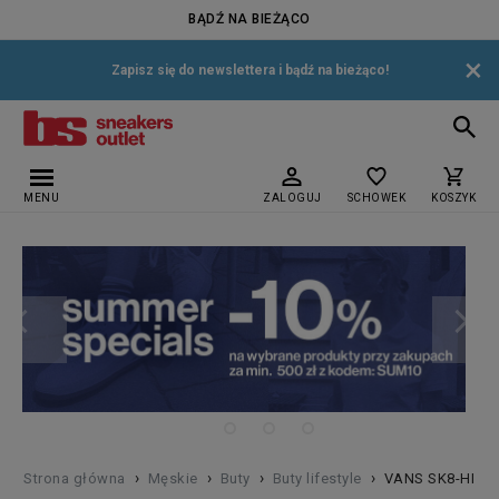
BĄDŹ NA BIEŻĄCO
×
Zapisz się do newslettera i bądź na bieżąco!
MENU
ZALOGUJ
SCHOWEK
KOSZYK
›
›
›
›
Strona główna
Męskie
Buty
Buty lifestyle
VANS SK8-HI