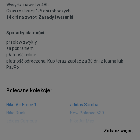
Wysyłka nawet w 48h.
Czas realizacji 1-5 dni roboczych.
14 dni na zwrot.
Zasady i warunki
Sposoby płatności:
przelew zwykły
za pobraniem
płatność online
płatność odroczona: Kup teraz zapłać za 30 dni z
Klarną
lub
PayPo
Polecane kolekcje:
Nike Air Force 1
adidas Samba
Nike Dunk
New Balance 530
adidas Campus
Nike Air Max
adidas Gazelle
adidas Superstar
Zobacz więcej
Nike Blazer
adidas Forum