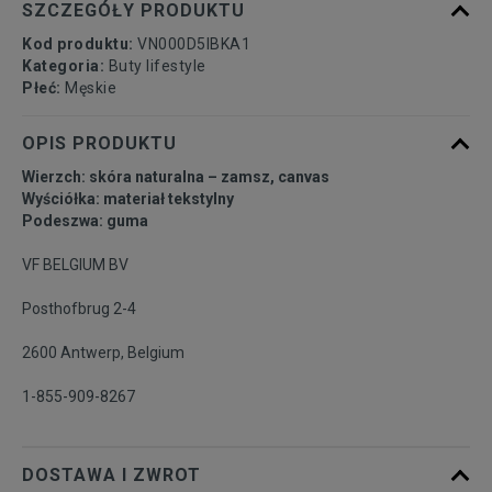
46
30 cm
Powiadom o dostępności
SZCZEGÓŁY PRODUKTU
Kod produktu:
VN000D5IBKA1
Kategoria:
Buty lifestyle
Płeć:
Męskie
OPIS PRODUKTU
Wierzch: skóra naturalna – zamsz, canvas
Wyściółka: materiał tekstylny
Podeszwa: guma
VF BELGIUM BV
Posthofbrug 2-4
2600 Antwerp, Belgium
1-855-909-8267
DOSTAWA I ZWROT