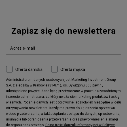
Nike Air Max 90
adidas Ozweego
Nike Vapormax
New Balance 574
Vans Old Skool
Nike Air Max 97
Air Jordan 1
New Balance 327
Zapisz się do newslettera
adidas Handball Spezial
Birkenstock Arizona
Nike Air Max 270
New Balance CT302
adidas Ozelia
Nike Air Max 95
Nike Huarache
Reebok Classic
Converse Chuck 70
New Balance 480
Oferta damska
Oferta męska
Nike Air More Uptempo
adidas Stan Smith
Puma Mayze
Reebok Club C
Administratorem danych osobowych jest Marketing Investment Group
S.A. z siedzibą w Krakowie (31-871), os. Dywizjonu 303 paw. 1,
New Balance 2002
adidas NMD
udostępnione powyżej dane będą przetwarzane w prawnie uzasadnionym
Converse Run Star Hike
Nike Air Max Pulse
interesie administratora, za który uważa się marketing produktów i usług
adidas Nizza
New Balance 997
własnych. Podanie danych jest dobrowolne, aczkolwiek niezbędne w celu
adidas ZX
Nike Waffle One
otrzymywania newslettera. Każdy ma prawo do zgłoszenia sprzeciwu
wobec przetwarzania, a także żądania dostępu do danych, sprostowania,
Jordan Max Aura 4
Fila Disruptor
usunięcia lub ograniczenia przetwarzania oraz prawo wniesienia skargi
Timberland 6
adidas Retropy
do organu nadzorczego.
Pełna treść klauzuli informacyjnej w Polityce