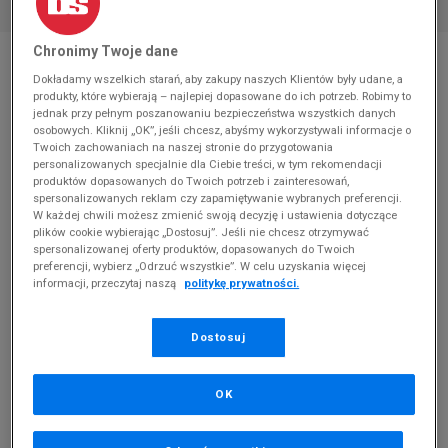
* Zdjęcie poglądowe
Chronimy Twoje dane
Dokładamy wszelkich starań, aby zakupy naszych Klientów były udane, a
VANS SK8-HI
produkty, które wybierają – najlepiej dopasowane do ich potrzeb. Robimy to
jednak przy pełnym poszanowaniu bezpieczeństwa wszystkich danych
Produkt pochodzi z końcówek aktualnych kolekcji, ubiegłych
osobowych. Kliknij „OK”, jeśli chcesz, abyśmy wykorzystywali informacje o
Twoich zachowaniach na naszej stronie do przygotowania
sezonów lub z ekspozycji.
Szczegóły.
personalizowanych specjalnie dla Ciebie treści, w tym rekomendacji
produktów dopasowanych do Twoich potrzeb i zainteresowań,
189,99
zł
spersonalizowanych reklam czy zapamiętywanie wybranych preferencji.
W każdej chwili możesz zmienić swoją decyzję i ustawienia dotyczące
399,99
zł
cena rekomendowana przez producenta
plików cookie wybierając „Dostosuj”. Jeśli nie chcesz otrzymywać
spersonalizowanej oferty produktów, dopasowanych do Twoich
preferencji, wybierz „Odrzuć wszystkie”. W celu uzyskania więcej
Kolor:
czarny
informacji, przeczytaj naszą
politykę prywatności.
Dostosuj
Wybierz rozmiar
OK
Rozmiary EU
Rozmiary US