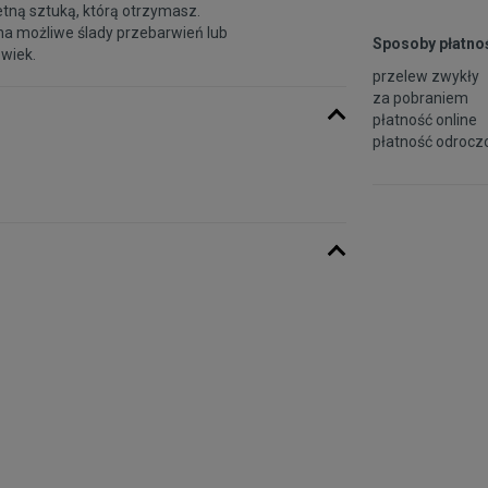
etną sztuką, którą otrzymasz.
na możliwe ślady przebarwień lub
Sposoby płatnoś
 wiek.
przelew zwykły
za pobraniem
płatność online
płatność odroczo