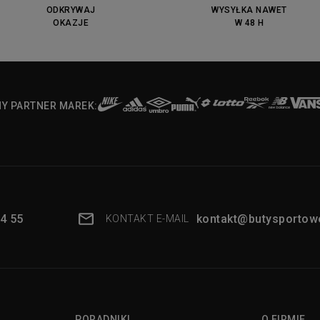
ODKRYWAJ
WYSYŁKA NAWET
OKAZJE
W 48 H
NY PARTNER MAREK:
4 55
kontakt@butysportowe
KONTAKT E-MAIL
PORADNIKI
O FIRMIE