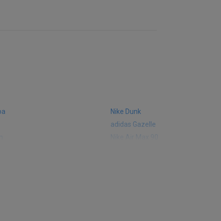
ba
Nike Dunk
adidas Gazelle
m
Nike Air Max 90
 574
Vans Old Skool
 327
adidas Handball Spezial
e CT302
adidas Ozelia
sic
Converse Chuck 70
 Smith
Puma Mayze
Converse Run Star Hike