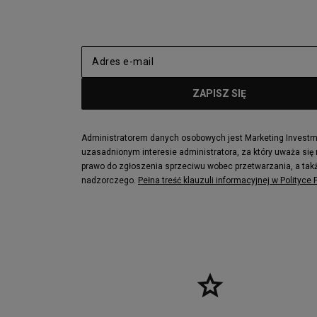
adidas Nizza
New Balance
Jordan Max Aura 4
Fila Disrupto
Vans SK8-HI
Puma Sued
New Balance 237
Nike Air Ma
Reebok Court Advance
Timberland F
Puma Cali
Lacoste Zia
Lacoste Lerond
Fila Electrov
Lacoste Carnaby
Vans Classic
Administratorem danych osobowych jest Marketing Investmen
uzasadnionym interesie administratora, za który uważa się
Converse Run Star legacy CX
Nike Air Max
prawo do zgłoszenia sprzeciwu wobec przetwarzania, a takż
Lacoste Menerva Sport
Puma Doubl
nadzorczego.
Pełna treść klauzuli informacyjnej w Polityce
Fila Strada Low