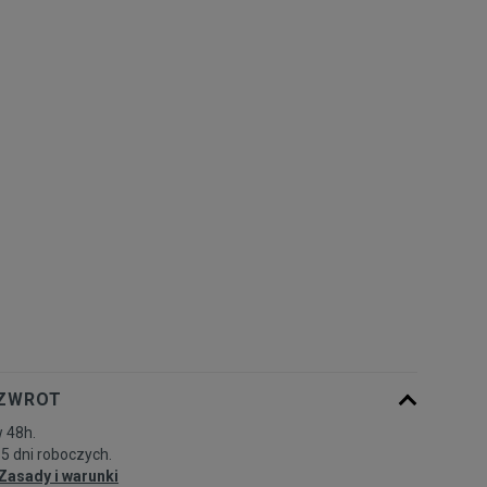
Rozmiary EU
Rozmiary US
36
22,5 cm
Powiadom o dostępności
36,5
23 cm
Powiadom o dostępności
37
23,5 cm
Powiadom o dostępności
38
24 cm
Powiadom o dostępności
38,5
24,5 cm
Powiadom o dostępności
39
25 cm
Powiadom o dostępności
 ZWROT
 48h.
40
25,5 cm
Powiadom o dostępności
-5 dni roboczych.
Zasady i warunki