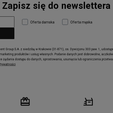
Zapisz się do newslettera
 997
adidas ZX
r
Timberland 6
e
Vans Authentic
Oferta damska
Oferta męska
x Dawn
Puma RS-X
ield Trekker
New Balance UXC72
ne
Timberland Euro Sprint
e
Puma Caven
Fila Ray Tracer
t Group S.A. z siedzibą w Krakowie (31-871), os. Dywizjonu 303 paw. 1, udostę
 marketing produktów i usług własnych. Podanie danych jest dobrowolne, aczkol
 Motif
Puma Jada
e żądania dostępu do danych, sprostowania, usunięcia lub ograniczenia przetwa
ecourt
DC Anvil
 Prywatności