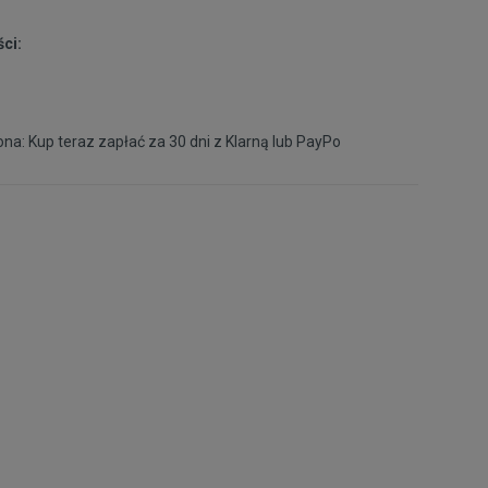
40,5
26 cm
Powiadom o dostępności
ci:
na: Kup teraz zapłać za 30 dni z
Klarną
lub
PayPo