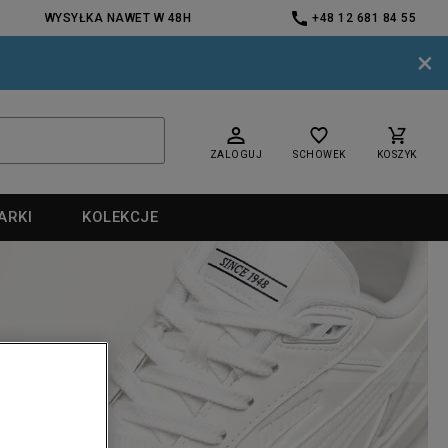
WYSYŁKA NAWET W 48H
+48 12 681 84 55
×
ZALOGUJ
SCHOWEK
KOSZYK
ARKI
KOLEKCJE
nd
nd