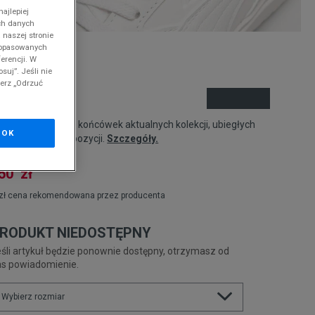
ajlepiej
ch danych
 naszej stronie
 dopasowanych
erencji. W
nd
suj”. Jeśli nie
ierz „Odrzuć
ANS SPORT
odukt pochodzi z końcówek aktualnych kolekcji, ubiegłych
OK
zonów lub z ekspozycji.
Szczegóły.
50
zł
zł
cena rekomendowana przez producenta
RODUKT NIEDOSTĘPNY
śli artykuł będzie ponownie dostępny, otrzymasz od
as powiadomienie.
Wybierz rozmiar