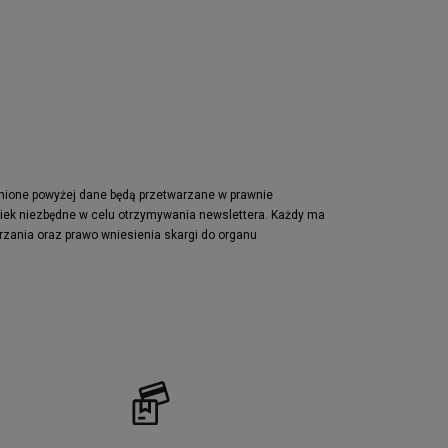
Nike Waffle One
adidas Retropy
Puma Slipstream
adidas Adifom
Jordan Jumpman Two Trey
Vans Era
Lacoste Powercourt
Puma Retaliate
pnione powyżej dane będą przetwarzane w prawnie
wiek niezbędne w celu otrzymywania newslettera. Każdy ma
Reebok Solution MID
rzania oraz prawo wniesienia skargi do organu
Converse Chuck Taylot All Star OX