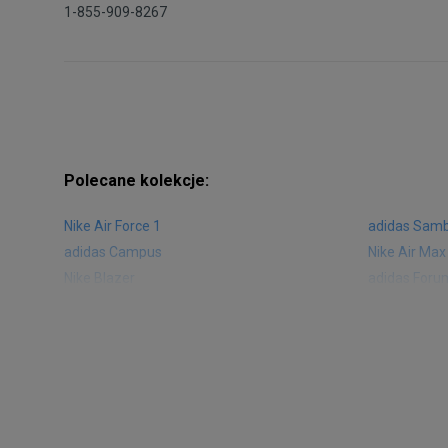
1-855-909-8267
Polecane kolekcje:
Nike Air Force 1
adidas Sam
adidas Campus
Nike Air Max
Nike Blazer
adidas Foru
Nike Vapormax
New Balance
Air Jordan 1
New Balance
Nike Air Max 270
New Balanc
Nike Huarache
Reebok Clas
Nike Air More Uptempo
adidas Stan
New Balance 2002
adidas NMD