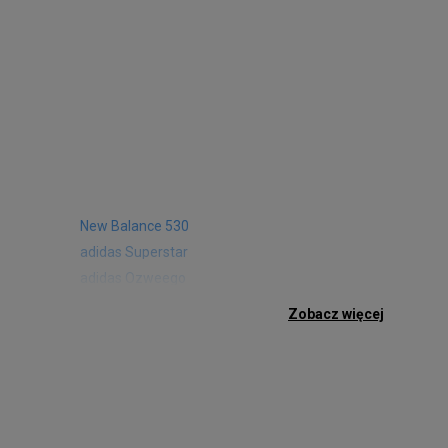
New Balance 530
adidas Superstar
adidas Ozweego
Nike Air Max 97
Zobacz więcej
Birkenstock Arizona
Nike Air Max 95
New Balance 480
Reebok Club C
Nike Air Max Pulse