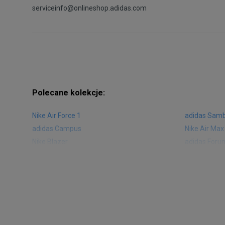
serviceinfo@onlineshop.adidas.com
Polecane kolekcje:
Nike Air Force 1
adidas Sam
adidas Campus
Nike Air Max
Nike Blazer
adidas Foru
Nike Vapormax
New Balance
Air Jordan 1
New Balance
Nike Air Max 270
New Balanc
Nike Huarache
Reebok Clas
Nike Air More Uptempo
adidas Stan
New Balance 2002
adidas NMD