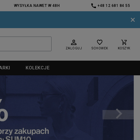
WYSYŁKA NAWET W 48H
+48 12 681 84 55
×
ZALOGUJ
SCHOWEK
KOSZYK
ARKI
KOLEKCJE
nd
nd