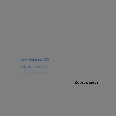
New Balance 530
adidas Superstar
adidas Ozweego
Nike Air Max 97
Zobacz więcej
Birkenstock Arizona
Nike Air Max 95
New Balance 480
Reebok Club C
Nike Air Max Pulse