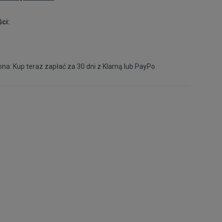
ci:
na: Kup teraz zapłać za 30 dni z
Klarną
lub
PayPo