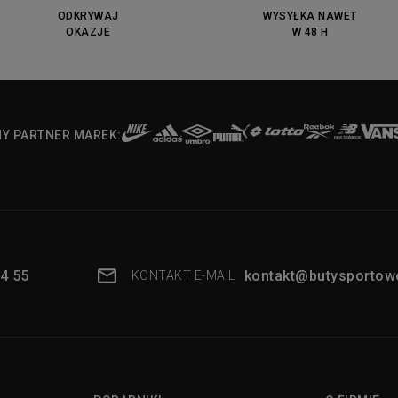
ODKRYWAJ
WYSYŁKA NAWET
OKAZJE
W 48 H
NY PARTNER MAREK:
4 55
kontakt@butysportowe
KONTAKT E-MAIL