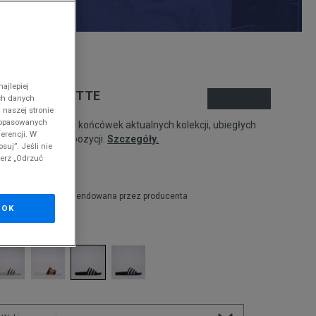
nd
ajlepiej
DIDAS ADILETTE
ch danych
 naszej stronie
 dopasowanych
odukt pochodzi z końcówek aktualnych kolekcji, ubiegłych
erencji. W
zonów lub z ekspozycji.
Szczegóły.
suj”. Jeśli nie
ierz „Odrzuć
00
zł
9,99
zł
cena rekomendowana przez producenta
OK
olor:
czarny