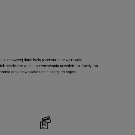
Nike Waffle One
adidas Retropy
Puma Slipstream
adidas Adifom
Jordan Jumpman Two Trey
Vans Era
Lacoste Powercourt
Puma Retaliate
pnione powyżej dane będą przetwarzane w prawnie
wiek niezbędne w celu otrzymywania newslettera. Każdy ma
Reebok Solution MID
rzania oraz prawo wniesienia skargi do organu
Converse Chuck Taylot All Star OX