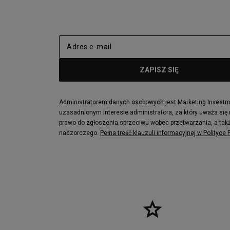
adidas Nizza
New Balance
Jordan Max Aura 4
Fila Disrupto
Vans SK8-HI
Puma Sued
New Balance 237
Nike Air Ma
Reebok Court Advance
Timberland F
Puma Cali
Lacoste Zia
Lacoste Lerond
Fila Electrov
Lacoste Carnaby
Vans Classic
Administratorem danych osobowych jest Marketing Investmen
uzasadnionym interesie administratora, za który uważa się
Converse Run Star legacy CX
Nike Air Max
prawo do zgłoszenia sprzeciwu wobec przetwarzania, a takż
Lacoste Menerva Sport
Puma Doubl
nadzorczego.
Pełna treść klauzuli informacyjnej w Polityce
Fila Strada Low