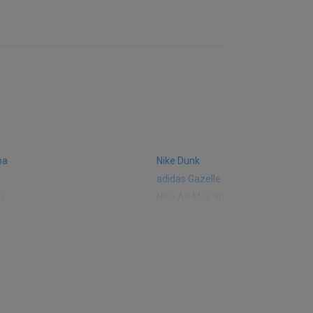
ba
Nike Dunk
adidas Gazelle
m
Nike Air Max 90
 574
Vans Old Skool
 327
adidas Handball Spezial
e CT302
adidas Ozelia
sic
Converse Chuck 70
 Smith
Puma Mayze
Converse Run Star Hike