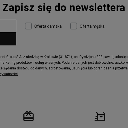
Zapisz się do newslettera
 997
adidas ZX
r
Timberland 6
e
Vans Authentic
Oferta damska
Oferta męska
x Dawn
Puma RS-X
ield Trekker
New Balance UXC72
ne
Timberland Euro Sprint
e
Puma Caven
Fila Ray Tracer
t Group S.A. z siedzibą w Krakowie (31-871), os. Dywizjonu 303 paw. 1, udostę
 marketing produktów i usług własnych. Podanie danych jest dobrowolne, aczkol
 Motif
Puma Jada
e żądania dostępu do danych, sprostowania, usunięcia lub ograniczenia przetwa
ecourt
DC Anvil
 Prywatności