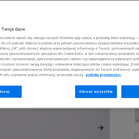
 Slipstream
38
i
i
kie sneakersy
Dickies
Crocs
Fila
The North Face
Reebok
Old Skool
38,5
gnacja obuwia
rki
Fila
DC
Jordan
Tommy Hilfiger
Umbro
ODZIEŻ
 SK8-HI
ki zimowe
gnacja obuwia
Hoodrich
Dickies
Lacoste
Timberland
Supply & Dema
 Twoje dane
XS
nstock Arizona
iczki i szaliki
ki zimowe
Jordan
Ellesse
McKenzie
Vans
The North Face
zelkich starań, aby zakupy naszych Klientów były udane, a produkty, które wybierają – n
S
A
erland 6
do ich potrzeb. Robimy to jednak przy pełnym poszanowaniu bezpieczeństwa wszystki
iczki i szaliki
Lacoste
Fila
New Balance
Timberland
liknij „OK”, jeśli chcesz, abyśmy wykorzystywali informacje o Twoich zachowaniach na
M
rland Field Trekker
wania personalizowanych specjalnie dla Ciebie treści, w tym rekomendacji produktów
Levi's
Hoodrich
New Era
Under Armour
Pr
otrzeb i zainteresowań, spersonalizowanych reklam czy zapamiętywanie wybranych pref
rland Euro Sprint
se
New Balance
Helly Hansen
Nike
Vans
i możesz zmienić swoją decyzję i ustawienia dotyczące plików cookie wybierając „Dosto
ymywać spersonalizowanej oferty produktów, dopasowanych do Twoich preferencji, wyb
New Era
Jordan
Puma
W celu uzyskania więcej informacji, przeczytaj naszą
politykę prywatności.
1
Nike
Lacoste
Reebok
19
Puma
Levi's
Umbro
tosuj
Odrzuć wszystkie
K