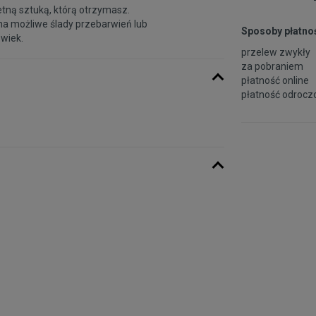
etną sztuką, którą otrzymasz.
na możliwe ślady przebarwień lub
Sposoby płatnoś
 wiek.
przelew zwykły
za pobraniem
płatność online
płatność odroczo