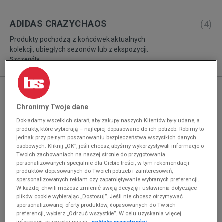
ADIDAS CRAZYCHAOS
(
4
)
Produkty pochodzą z końcówek aktualnych
kolekcji, ubiegłych sezonów lub z ekspozycji.
Szczegóły.
Sortuj
ROZWIŃ FILTRY
REKOMENDOWANE
Chronimy Twoje dane
Dokładamy wszelkich starań, aby zakupy naszych Klientów były udane, a
produkty, które wybierają – najlepiej dopasowane do ich potrzeb. Robimy to
jednak przy pełnym poszanowaniu bezpieczeństwa wszystkich danych
osobowych. Kliknij „OK”, jeśli chcesz, abyśmy wykorzystywali informacje o
Twoich zachowaniach na naszej stronie do przygotowania
personalizowanych specjalnie dla Ciebie treści, w tym rekomendacji
produktów dopasowanych do Twoich potrzeb i zainteresowań,
spersonalizowanych reklam czy zapamiętywanie wybranych preferencji.
W każdej chwili możesz zmienić swoją decyzję i ustawienia dotyczące
plików cookie wybierając „Dostosuj”. Jeśli nie chcesz otrzymywać
spersonalizowanej oferty produktów, dopasowanych do Twoich
preferencji, wybierz „Odrzuć wszystkie”. W celu uzyskania więcej
informacji, przeczytaj naszą
politykę prywatności.