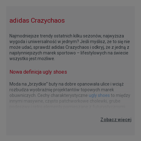
adidas Crazychaos
Najmodniejsze trendy ostatnich kilku sezonów, najwyższa
wygoda i uniwersalność w jednym? Jeśli myślisz, że to się nie
może udać, sprawdź adidas Crazychaos i odkryj, że z jedną z
najsłynniejszych marek sportowo – lifestylowych na świecie
wszystko jest możliwe.
Nowa definicja ugly shoes
Moda na „brzydkie” buty na dobre opanowała ulice i wciąż
rozbudza wyobraźnię projektantów topowych marek
obuwniczych. Cechy charakterystyczne
ugly shoes
to między
innymi masywne, często patchworkowe cholewki, grube
podeszwy i retro elementy pomieszane z futurystycznymi
inspiracjami. Wśród modeli, które możemy uważać za
Wygoda? Zawsze w cenie!
Styl bez ograniczeń
Choć styl bez wątpienia ma ogromne znaczenie, to dobre
Męskie
i
juniorskie buty adidas Crazychaos
występują w wielu
przedstawicieli tego trendu jest jednak dość spora
Zobacz więcej
buty nie mogą być niewygodne. Z adidas Crazychaos
wersjach kolorystycznych spośród których każdy, niezależnie
różnorodność. Znajdziemy tu zarówno monochromatyczne
niewygoda Ci nie grozi. Zacznijmy od cholewki. Połączenie
od codziennego stylu, znajdzie coś dla siebie. Miłośnicy
propozycje w rozmiarze maxi, jak i eksplodujące od kolorów
skóry naturalnej i siateczki sprawia, ze model doskonale
klasycznych rozwiązań polubią stonowane kolory – szarość
sneakersy
o klasycznych proporcjach. Model adidas
dopasowuje się do stopy, jest wytrzymały, a jednocześnie
w połączeniu z czernią albo odcienie szarości i bieli. Fani
Crazychaos, choć sam nie wpisuje się w 100% w trend dad