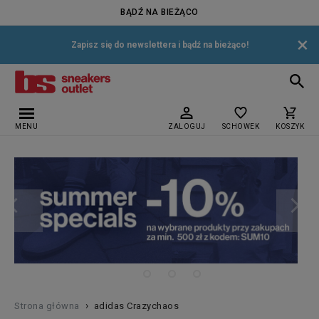
BĄDŹ NA BIEŻĄCO
×
Zapisz się do newslettera i bądź na bieżąco!
MENU
ZALOGUJ
SCHOWEK
KOSZYK
›
Strona główna
adidas Crazychaos