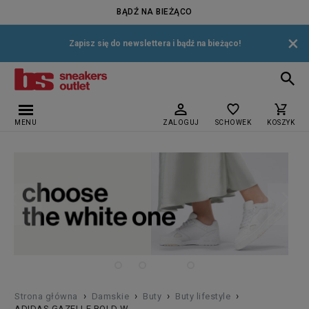
BĄDŹ NA BIEŻĄCO
×
Zapisz się do newslettera i bądź na bieżąco!
MENU
ZALOGUJ
SCHOWEK
KOSZYK
›
›
›
›
Strona główna
Damskie
Buty
Buty lifestyle
ADIDAS GAZELLE BOLD W