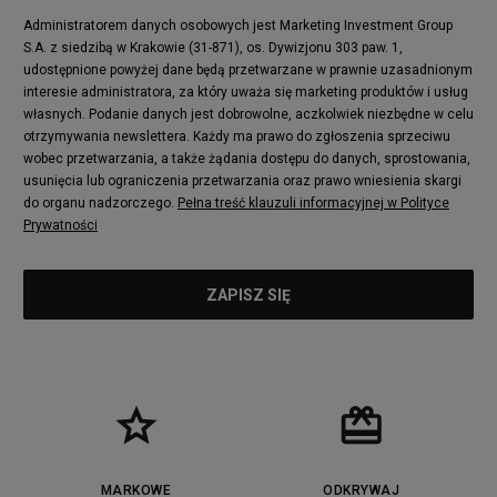
Puma Mayze
Reebok Club C
Administratorem danych osobowych jest Marketing Investment Group
S.A. z siedzibą w Krakowie (31-871), os. Dywizjonu 303 paw. 1,
New Balance 2002
adidas NMD
udostępnione powyżej dane będą przetwarzane w prawnie uzasadnionym
Converse Run Star Hike
Nike Air Max Pulse
interesie administratora, za który uważa się marketing produktów i usług
adidas Nizza
New Balance 997
własnych. Podanie danych jest dobrowolne, aczkolwiek niezbędne w celu
adidas ZX
Nike Waffle One
otrzymywania newslettera. Każdy ma prawo do zgłoszenia sprzeciwu
wobec przetwarzania, a także żądania dostępu do danych, sprostowania,
Jordan Max Aura 4
Fila Disruptor
usunięcia lub ograniczenia przetwarzania oraz prawo wniesienia skargi
Timberland 6
adidas Retropy
do organu nadzorczego.
Pełna treść klauzuli informacyjnej w Polityce
Vans SK8-HI
Puma Suede
Prywatności
Vans Authentic
Puma Slipstream
New Balance 237
Nike Air Max Dawn
Puma RS-X
adidas Adifom
Reebok Court Advance
Timberland Field Trekker
New Balance UXC72
Jordan Jumpman Two Trey
Puma Cali
Lacoste Ziane
Timberland Euro Sprint
Vans Era
Lacoste Lerond
Fila Electrove
Puma Caven
Lacoste Powercourt
MARKOWE
ODKRYWAJ