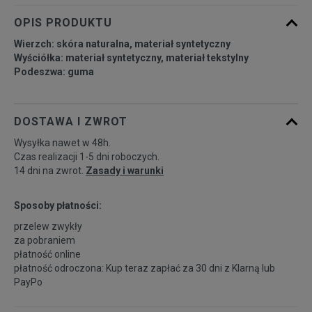
38 2/3
24 cm
Powiadom o dostępności
OPIS PRODUKTU
Wierzch: skóra naturalna, materiał syntetyczny
39 1/3
24,5 cm
Powiadom o dostępności
Wyściółka: materiał syntetyczny, materiał tekstylny
Podeszwa: guma
40
25 cm
Powiadom o dostępności
DOSTAWA I ZWROT
40 2/3
25,5 cm
Powiadom o dostępności
Wysyłka nawet w 48h.
Czas realizacji 1-5 dni roboczych.
41 1/3
26 cm
Powiadom o dostępności
14 dni na zwrot.
Zasady i warunki
Sposoby płatności:
42
26,5 cm
Powiadom o dostępności
przelew zwykły
za pobraniem
42 2/3
27 cm
Powiadom o dostępności
płatność online
płatność odroczona: Kup teraz zapłać za 30 dni z
Klarną
lub
PayPo
43 1/3
27,5 cm
Powiadom o dostępności