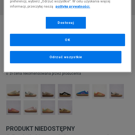
preferencji, wybierz „Odrzuć wszystkie”. W celu uzyskania więcej
informacji, przeczytaj naszą
politykę prywatności.
* Zdjęcie poglądowe
Dostosuj
ADIDAS GAZELLE BOLD W
OK
Produkt pochodzi z końcówek aktualnych kolekcji, ubiegłych
sezonów lub z ekspozycji.
Szczegóły.
Odrzuć wszystkie
269,99
zł
0
zł
cena rekomendowana przez producenta
PRODUKT NIEDOSTĘPNY