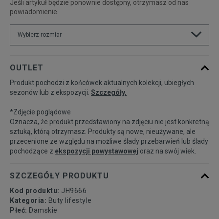
Jeśli artykuł będzie ponownie dostępny, otrzymasz od nas
powiadomienie.
Wybierz rozmiar
Rozmiary EU
Rozmiary US
OUTLET
Produkt pochodzi z końcówek aktualnych kolekcji, ubiegłych
35 1/3
21,5 cm
Powiadom o dostępności
sezonów lub z ekspozycji.
Szczegóły.
*Zdjęcie poglądowe
36
22 cm
Powiadom o dostępności
Oznacza, że produkt przedstawiony na zdjęciu nie jest konkretną
sztuką, którą otrzymasz. Produkty są nowe, nieużywane, ale
przecenione ze względu na możliwe ślady przebarwień lub ślady
36 2/3
22,5 cm
Powiadom o dostępności
pochodzące z
ekspozycji powystawowej
oraz na swój wiek.
37 1/3
23 cm
Powiadom o dostępności
SZCZEGÓŁY PRODUKTU
Kod produktu:
JH9666
38
23,5 cm
Powiadom o dostępności
Kategoria:
Buty lifestyle
Płeć:
Damskie