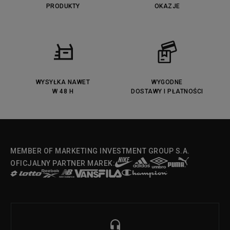
Lacoste Carnaby
PRODUKTY
Vans Classic
OKAZJE
Fila Ray Tracer
Puma Retaliate
Converse Run Star legacy CX
Nike Air Max Motif
Puma Jada
Reebok Solution MID
Lacoste Menerva Sport
Puma Doublecourt
DC Anvil
Converse Chuck Taylot All Star
OX
WYSYŁKA NAWET
WYGODNE
W 48 H
DOSTAWY I PŁATNOŚCI
Fila Strada Low
MEMBER OF MARKETING INVESTMENT GROUP S.A.
OFICJALNY PARTNER MAREK: