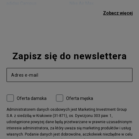
adidas Campus
Nike Air Max
adidas Gazelle
adidas Superstar
Zobacz więcej
Nike Blazer
adidas Forum
Nike Air Max 90
adidas Ozweego
Nike Vapormax
New Balance 574
Vans Old Skool
Nike Air Max 97
Air Jordan 1
New Balance 327
Zapisz się do newslettera
adidas Handball Spezial
Birkenstock Arizona
Nike Air Max 270
New Balance CT302
adidas Ozelia
Nike Air Max 95
Nike Huarache
Reebok Classic
Converse Chuck 70
New Balance 480
Oferta damska
Oferta męska
Nike Air More Uptempo
adidas Stan Smith
Puma Mayze
Reebok Club C
Administratorem danych osobowych jest Marketing Investment Group
S.A. z siedzibą w Krakowie (31-871), os. Dywizjonu 303 paw. 1,
New Balance 2002
adidas NMD
udostępnione powyżej dane będą przetwarzane w prawnie uzasadnionym
Converse Run Star Hike
Nike Air Max Pulse
interesie administratora, za który uważa się marketing produktów i usług
adidas Nizza
New Balance 997
własnych. Podanie danych jest dobrowolne, aczkolwiek niezbędne w celu