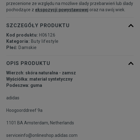
przecenione ze względu na możliwe ślady przebarwień lub ślady
40
25 cm
Powiadom o dostępności
pochodzące z
ekspozycji powystawowej
oraz na swój wiek.
40 2/3
25,5 cm
SZCZEGÓŁY PRODUKTU
Kod produktu:
H06126
41 1/3
26 cm
Powiadom o dostępności
Kategoria:
Buty lifestyle
Płeć:
Damskie
OPIS PRODUKTU
Wierzch: skóra naturalna - zamsz
Wyściółka: materiał syntetyczny
Podeszwa: guma
adidas
Hoogoorddreef 9a
1101 BA Amsterdam, Netherlands
serviceinfo@onlineshop.adidas.com