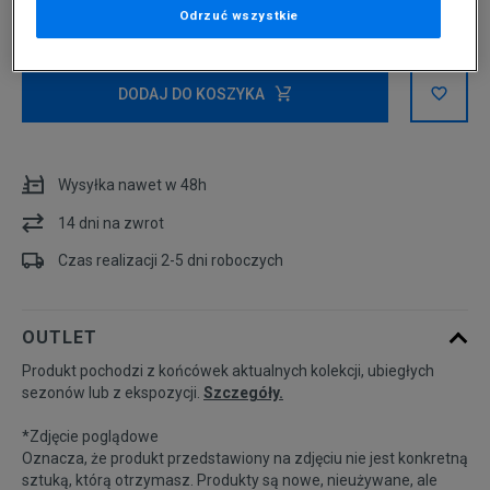
Odrzuć wszystkie
Wybierz rozmiar
Rozmiary EU
Rozmiary US
DODAJ DO KOSZYKA
36
22 cm
Powiadom o dostępności
Wysyłka nawet w 48h
36 2/3
22,5 cm
Powiadom o dostępności
14 dni na zwrot
37 1/3
23 cm
Czas realizacji 2-5 dni roboczych
38
23,5 cm
OUTLET
Produkt pochodzi z końcówek aktualnych kolekcji, ubiegłych
38 2/3
24 cm
sezonów lub z ekspozycji.
Szczegóły.
*Zdjęcie poglądowe
39 1/3
24,5 cm
Powiadom o dostępności
Oznacza, że produkt przedstawiony na zdjęciu nie jest konkretną
sztuką, którą otrzymasz. Produkty są nowe, nieużywane, ale