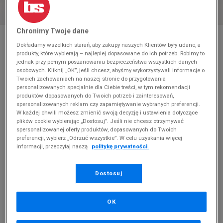
Chronimy Twoje dane
* Zdjęcie poglądowe
Dokładamy wszelkich starań, aby zakupy naszych Klientów były udane, a
ADIDAS GAZELLE BOLD W
produkty, które wybierają – najlepiej dopasowane do ich potrzeb. Robimy to
jednak przy pełnym poszanowaniu bezpieczeństwa wszystkich danych
osobowych. Kliknij „OK”, jeśli chcesz, abyśmy wykorzystywali informacje o
Produkt pochodzi z końcówek aktualnych kolekcji, ubiegłych
Twoich zachowaniach na naszej stronie do przygotowania
sezonów lub z ekspozycji.
Szczegóły.
personalizowanych specjalnie dla Ciebie treści, w tym rekomendacji
produktów dopasowanych do Twoich potrzeb i zainteresowań,
279,99
zł
spersonalizowanych reklam czy zapamiętywanie wybranych preferencji.
W każdej chwili możesz zmienić swoją decyzję i ustawienia dotyczące
plików cookie wybierając „Dostosuj”. Jeśli nie chcesz otrzymywać
549,99
zł
cena rekomendowana przez producenta
spersonalizowanej oferty produktów, dopasowanych do Twoich
preferencji, wybierz „Odrzuć wszystkie”. W celu uzyskania więcej
Kolor:
pomarańczowy
informacji, przeczytaj naszą
politykę prywatności.
Dostosuj
OK