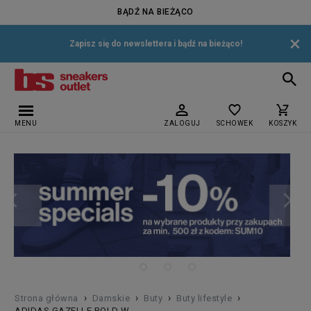
BĄDŹ NA BIEŻĄCO
×
Zapisz się do newslettera i bądź na bieżąco!
MENU
ZALOGUJ
SCHOWEK
KOSZYK
›
›
›
›
Strona główna
Damskie
Buty
Buty lifestyle
ADIDAS GAZELLE BOLD W