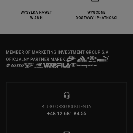
DC Anvil
Converse Chuck Taylot All Star
OX
WYSYŁKA NAWET
WYGODNE
W 48 H
DOSTAWY I PŁATNOŚCI
Fila Strada Low
MEMBER OF MARKETING INVESTMENT GROUP S.A.
OFICJALNY PARTNER MAREK:
BIURO OBSŁUGI KLIENTA
+48 12 681 84 55