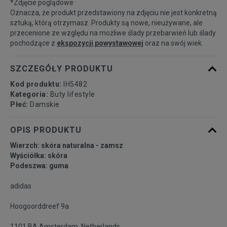
*Zdjęcie poglądowe
39 1/3
24,5 cm
Powiadom o dostępności
Oznacza, że produkt przedstawiony na zdjęciu nie jest konkretną
sztuką, którą otrzymasz. Produkty są nowe, nieużywane, ale
przecenione ze względu na możliwe ślady przebarwień lub ślady
40
25 cm
pochodzące z
ekspozycji powystawowej
oraz na swój wiek.
40 2/3
25,5 cm
Powiadom o dostępności
SZCZEGÓŁY PRODUKTU
Kod produktu:
IH5482
41 1/3
26 cm
Powiadom o dostępności
Kategoria:
Buty lifestyle
Płeć:
Damskie
42 2/3
27 cm
Powiadom o dostępności
OPIS PRODUKTU
Wierzch: skóra naturalna - zamsz
Wyściółka: skóra
Podeszwa: guma
adidas
Hoogoorddreef 9a
1101 BA Amsterdam, Netherlands