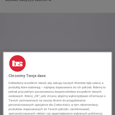
Chronimy Twoje dane
Dokładamy wszelkich starań, aby zakupy naszych Klientów były udane, a
produkty, które wybierają – najlepiej dopasowane do ich potrzeb. Robimy to
jednak przy pełnym poszanowaniu bezpieczeństwa wszystkich danych
osobowych. Kliknij „OK”, jeśli chcesz, abyśmy wykorzystywali informacje o
Twoich zachowaniach na naszej stronie do przygotowania
personalizowanych specjalnie dla Ciebie treści, w tym rekomendacji
produktów dopasowanych do Twoich potrzeb i zainteresowań,
spersonalizowanych reklam czy zapamiętywanie wybranych preferencji.