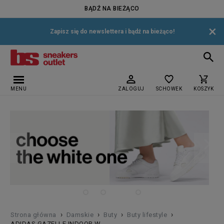
BĄDŹ NA BIEŻĄCO
×
Zapisz się do newslettera i bądź na bieżąco!
MENU
ZALOGUJ
SCHOWEK
KOSZYK
›
›
›
›
Strona główna
Damskie
Buty
Buty lifestyle
ADIDAS GAZELLE INDOOR W