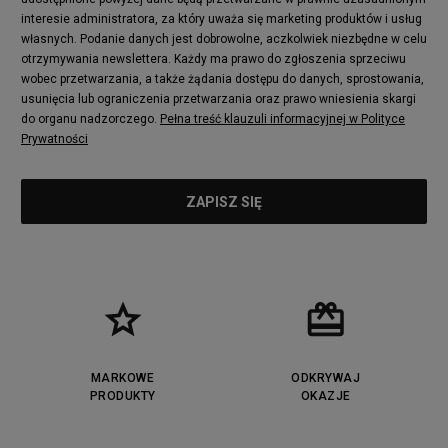
Converse Run Star Hike
Nike Air Max Pulse
interesie administratora, za który uważa się marketing produktów i usług
adidas Nizza
New Balance 997
własnych. Podanie danych jest dobrowolne, aczkolwiek niezbędne w celu
adidas ZX
Nike Waffle One
otrzymywania newslettera. Każdy ma prawo do zgłoszenia sprzeciwu
wobec przetwarzania, a także żądania dostępu do danych, sprostowania,
Jordan Max Aura 4
Fila Disruptor
usunięcia lub ograniczenia przetwarzania oraz prawo wniesienia skargi
Timberland 6
adidas Retropy
do organu nadzorczego.
Pełna treść klauzuli informacyjnej w Polityce
Vans SK8-HI
Puma Suede
Prywatności
Vans Authentic
Puma Slipstream
New Balance 237
Nike Air Max Dawn
Puma RS-X
adidas Adifom
Reebok Court Advance
Timberland Field Trekker
New Balance UXC72
Jordan Jumpman Two Trey
Puma Cali
Lacoste Ziane
Timberland Euro Sprint
Vans Era
Lacoste Lerond
Fila Electrove
Puma Caven
Lacoste Powercourt
MARKOWE
ODKRYWAJ
Lacoste Carnaby
PRODUKTY
Vans Classic
OKAZJE
Fila Ray Tracer
Puma Retaliate