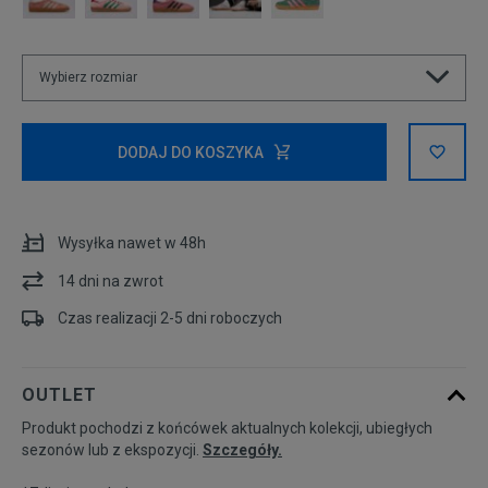
Wybierz rozmiar
Rozmiary EU
Rozmiary US
DODAJ DO KOSZYKA
36
22 cm
Wysyłka nawet w 48h
36 2/3
22,5 cm
Powiadom o dostępności
14 dni na zwrot
37 1/3
23 cm
Powiadom o dostępności
Czas realizacji 2-5 dni roboczych
38
23,5 cm
Powiadom o dostępności
OUTLET
Produkt pochodzi z końcówek aktualnych kolekcji, ubiegłych
38 2/3
24 cm
Powiadom o dostępności
sezonów lub z ekspozycji.
Szczegóły.