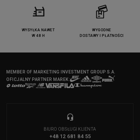
Converse Run Star legacy CX
Nike Air Max Motif
Puma Jada
Reebok Solution MID
Lacoste Menerva Sport
Puma Doublecourt
DC Anvil
Converse Chuck Taylot All Star
OX
WYSYŁKA NAWET
WYGODNE
W 48 H
DOSTAWY I PŁATNOŚCI
Fila Strada Low
MEMBER OF MARKETING INVESTMENT GROUP S.A.
OFICJALNY PARTNER MAREK:
BIURO OBSŁUGI KLIENTA
+48 12 681 84 55