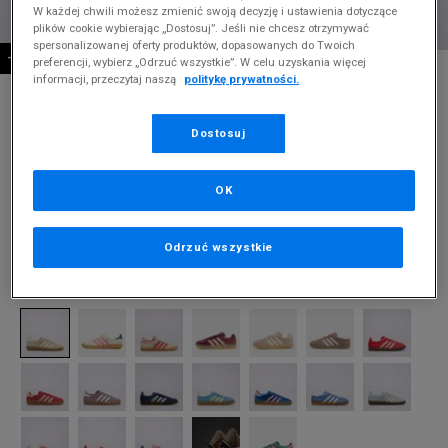
W każdej chwili możesz zmienić swoją decyzję i ustawienia dotyczące
plików cookie wybierając „Dostosuj”. Jeśli nie chcesz otrzymywać
spersonalizowanej oferty produktów, dopasowanych do Twoich
-10% ZA MIN. 500 ZŁ KOD: SUM10
preferencji, wybierz „Odrzuć wszystkie”. W celu uzyskania więcej
* Zdjęcie poglądowe
informacji, przeczytaj naszą
politykę prywatności.
ADIDAS GAZELLE INDOOR W
Dostosuj
Produkt pochodzi z końcówek aktualnych kolekcji, ubiegłych
sezonów lub z ekspozycji.
Szczegóły.
OK
329,99
zł
549,99
zł
cena rekomendowana przez producenta
Odrzuć wszystkie
Kolor:
beżowy