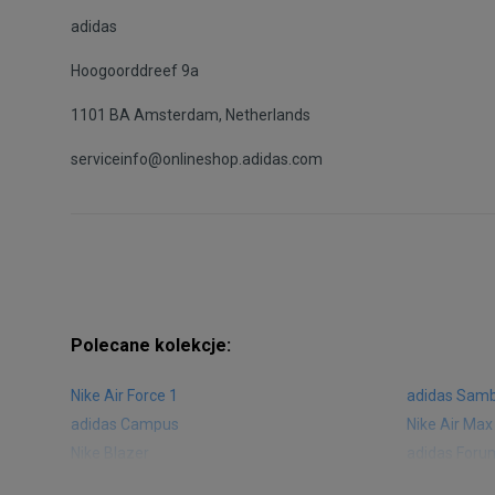
adidas
Hoogoorddreef 9a
1101 BA Amsterdam, Netherlands
serviceinfo@onlineshop.adidas.com
Polecane kolekcje:
Nike Air Force 1
adidas Sam
adidas Campus
Nike Air Max
Nike Blazer
adidas Foru
Nike Vapormax
New Balance