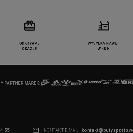
ODKRYWAJ
WYSYŁKA NAWET
OKAZJE
W 48 H
NY PARTNER MAREK:
4 55
kontakt@butysportowe
KONTAKT E-MAIL