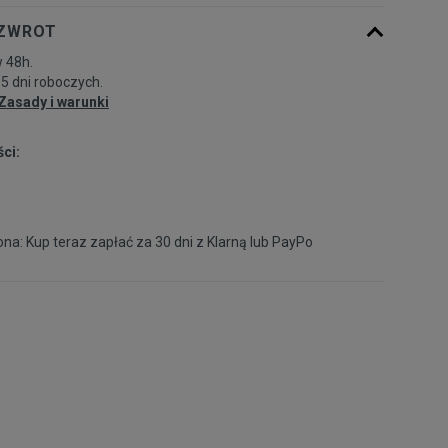
 ZWROT
39 1/3
24,5 cm
Powiadom o dostępności
 48h.
-5 dni roboczych.
40
25 cm
Powiadom o dostępności
Zasady i warunki
ci:
40 2/3
25,5 cm
Powiadom o dostępności
41 1/3
26 cm
Powiadom o dostępności
na: Kup teraz zapłać za 30 dni z
Klarną
lub
PayPo