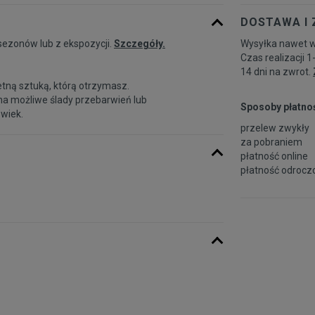
DOSTAWA I
sezonów lub z ekspozycji.
Szczegóły.
Wysyłka nawet w
Czas realizacji 1
14 dni na zwrot.
etną sztuką, którą otrzymasz.
na możliwe ślady przebarwień lub
Sposoby płatnoś
 wiek.
przelew zwykły
za pobraniem
płatność online
płatność odroczo