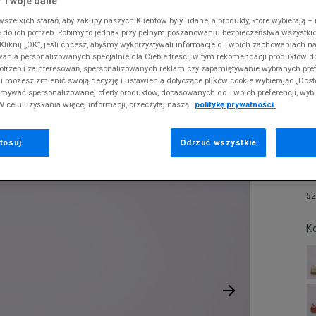
 Twoje dane
 Slipstream
38
i
i
kie sneakersy
Dickies
Crocs
Fila
The North Face
Reebok
zelkich starań, aby zakupy naszych Klientów były udane, a produkty, które wybierają – n
Old Skool
do ich potrzeb. Robimy to jednak przy pełnym poszanowaniu bezpieczeństwa wszystki
38,5
gnacja obuwia
rki
Fila
DC
Jordan
Tommy Hilfiger
Umbro
liknij „OK”, jeśli chcesz, abyśmy wykorzystywali informacje o Twoich zachowaniach na
ODZIEŻ
ELLE INDOOR W
 SK8-HI
wania personalizowanych specjalnie dla Ciebie treści, w tym rekomendacji produktów
ki zimowe
gnacja obuwia
Hoodrich
Dickies
Lacoste
Timberland
Supply & Dema
otrzeb i zainteresowań, spersonalizowanych reklam czy zapamiętywanie wybranych pref
XS
nstock Arizona
iczki i szaliki
ki zimowe
Jordan
Ellesse
McKenzie
Vans
The North Face
i możesz zmienić swoją decyzję i ustawienia dotyczące plików cookie wybierając „Dosto
S
ymywać spersonalizowanej oferty produktów, dopasowanych do Twoich preferencji, wyb
A
erland 6
iczki i szaliki
Lacoste
Fila
New Balance
Timberland
W celu uzyskania więcej informacji, przeczytaj naszą
politykę prywatności.
M
rland Field Trekker
Levi's
Hoodrich
New Era
Under Armour
Pr
rland Euro Sprint
se
tosuj
Odrzuć wszystkie
New Balance
Helly Hansen
Nike
Vans
New Era
Jordan
Puma
2
Nike
Lacoste
Reebok
52
Puma
Levi's
Umbro
K