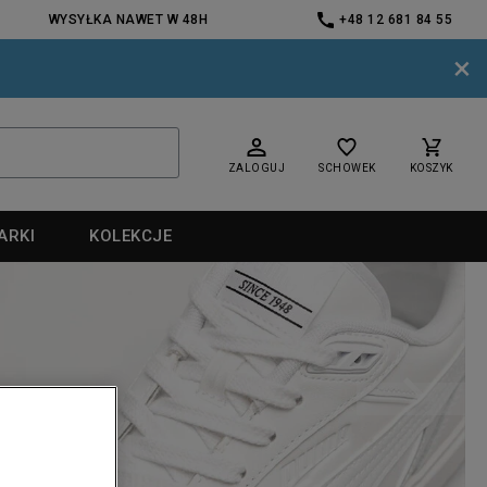
WYSYŁKA NAWET W 48H
+48 12 681 84 55
×
ZALOGUJ
SCHOWEK
KOSZYK
ARKI
KOLEKCJE
nd
nd