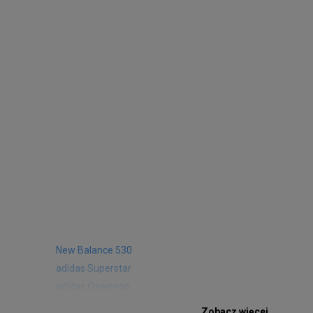
New Balance 530
adidas Superstar
adidas Ozweego
Nike Air Max 97
Zobacz więcej