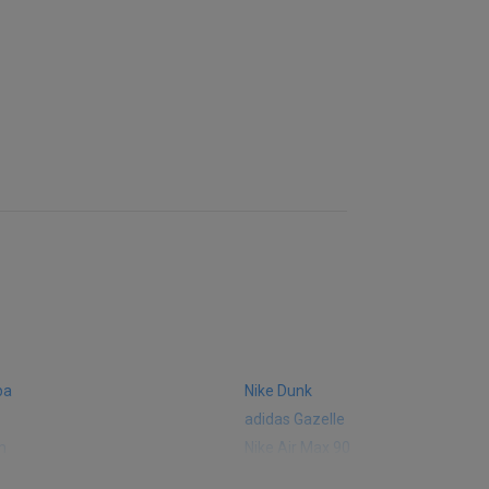
ba
Nike Dunk
adidas Gazelle
m
Nike Air Max 90
 574
Vans Old Skool