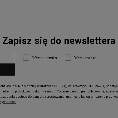
 327
adidas Handball Spezial
e CT302
adidas Ozelia
sic
Converse Chuck 70
 Smith
Puma Mayze
Converse Run Star Hike
Zapisz się do newslettera
 997
adidas ZX
r
Timberland 6
e
Vans Authentic
Oferta damska
Oferta męska
x Dawn
Puma RS-X
ield Trekker
New Balance UXC72
ne
Timberland Euro Sprint
e
Puma Caven
Fila Ray Tracer
t Group S.A. z siedzibą w Krakowie (31-871), os. Dywizjonu 303 paw. 1, udostę
 marketing produktów i usług własnych. Podanie danych jest dobrowolne, aczkol
 Motif
Puma Jada
e żądania dostępu do danych, sprostowania, usunięcia lub ograniczenia przetwa
ecourt
DC Anvil
 Prywatności