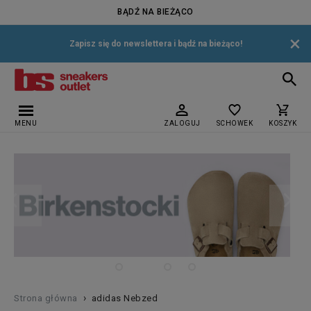
BĄDŹ NA BIEŻĄCO
×
Zapisz się do newslettera i bądź na bieżąco!
MENU
ZALOGUJ
SCHOWEK
KOSZYK
›
Strona główna
adidas Nebzed