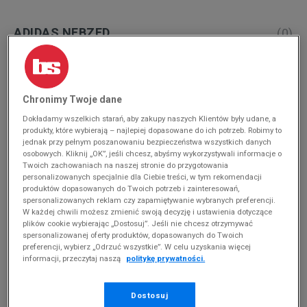
ADIDAS NEBZED
(
0
)
Produkty pochodzą z końcówek aktualnych
kolekcji, ubiegłych sezonów lub z ekspozycji.
Szczegóły.
Chronimy Twoje dane
Zmień treść wyszukiwanej frazy.
Dokładamy wszelkich starań, aby zakupy naszych Klientów były udane, a
produkty, które wybierają – najlepiej dopasowane do ich potrzeb. Robimy to
Spróbuj użyć mniejszej ilości filtrów (usuń mniej
jednak przy pełnym poszanowaniu bezpieczeństwa wszystkich danych
istotne).
osobowych. Kliknij „OK”, jeśli chcesz, abyśmy wykorzystywali informacje o
Twoich zachowaniach na naszej stronie do przygotowania
personalizowanych specjalnie dla Ciebie treści, w tym rekomendacji
Powrót do sklepu
produktów dopasowanych do Twoich potrzeb i zainteresowań,
spersonalizowanych reklam czy zapamiętywanie wybranych preferencji.
W każdej chwili możesz zmienić swoją decyzję i ustawienia dotyczące
plików cookie wybierając „Dostosuj”. Jeśli nie chcesz otrzymywać
spersonalizowanej oferty produktów, dopasowanych do Twoich
adidas Nebzed - kochasz aktywność? Ten
preferencji, wybierz „Odrzuć wszystkie”. W celu uzyskania więcej
model jest wprost stworzony dla Ciebie!
informacji, przeczytaj naszą
politykę prywatności.
Czy
obuwie
wykorzystywane na co dzień może dorównywać
Dostosuj
wygodą użytkowania butom dedykowanym do uprawiania