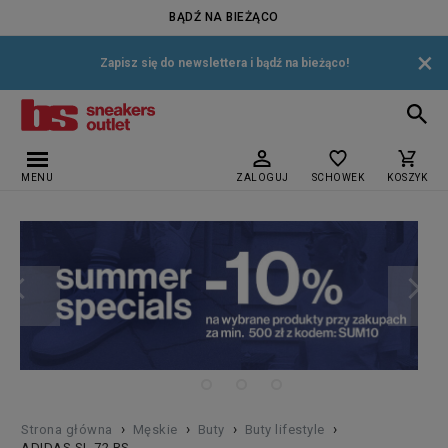
BĄDŹ NA BIEŻĄCO
×
Zapisz się do newslettera i bądź na bieżąco!
MENU
ZALOGUJ
SCHOWEK
KOSZYK
›
›
›
›
Strona główna
Męskie
Buty
Buty lifestyle
ADIDAS SL 72 RS