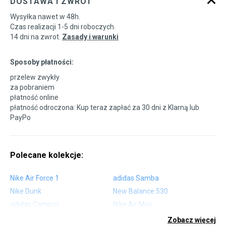
DOSTAWA I ZWROT
Wysyłka nawet w 48h.
Czas realizacji 1-5 dni roboczych.
14 dni na zwrot.
Zasady i warunki
Sposoby płatności:
przelew zwykły
za pobraniem
płatność online
płatność odroczona: Kup teraz zapłać za 30 dni z
Klarną
lub
PayPo
Polecane kolekcje:
Nike Air Force 1
adidas Samba
Nike Dunk
New Balance 530
adidas Campus
Nike Air Max
adidas Gazelle
adidas Superstar
Zobacz więcej