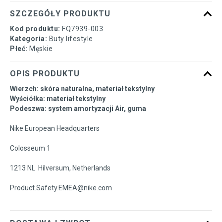
45,5
29,5 cm
Powiadom o dostępności
SZCZEGÓŁY PRODUKTU
Kod produktu:
FQ7939-003
46
30 cm
Powiadom o dostępności
Kategoria:
Buty lifestyle
Płeć:
Męskie
OPIS PRODUKTU
Wierzch: skóra naturalna, materiał tekstylny
Wyściółka: materiał tekstylny
Podeszwa: system amortyzacji Air, guma
Nike European Headquarters
Colosseum 1
1213 NL Hilversum, Netherlands
Product.Safety.EMEA@nike.com