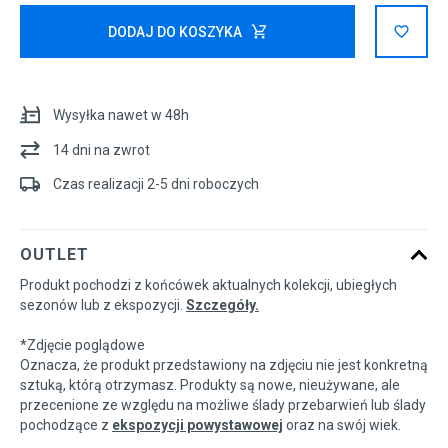
Rozmiary EU
Rozmiary US
DODAJ DO KOSZYKA
41
26 cm
Powiadom o dostępności
Wysyłka nawet w 48h
42
26,5 cm
14 dni na zwrot
42,5
27 cm
Powiadom o dostępności
Czas realizacji 2-5 dni roboczych
43
27,5 cm
Powiadom o dostępności
OUTLET
Produkt pochodzi z końcówek aktualnych kolekcji, ubiegłych
44
28 cm
Powiadom o dostępności
sezonów lub z ekspozycji.
Szczegóły.
*Zdjęcie poglądowe
44,5
28,5 cm
Powiadom o dostępności
Oznacza, że produkt przedstawiony na zdjęciu nie jest konkretną
sztuką, którą otrzymasz. Produkty są nowe, nieużywane, ale
przecenione ze względu na możliwe ślady przebarwień lub ślady
45
29 cm
Powiadom o dostępności
pochodzące z
ekspozycji powystawowej
oraz na swój wiek.