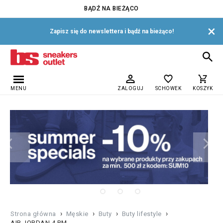
BĄDŹ NA BIEŻĄCO
×
Zapisz się do newslettera i bądź na bieżąco!
MENU
ZALOGUJ
SCHOWEK
KOSZYK
›
›
›
›
Strona główna
Męskie
Buty
Buty lifestyle
AIR JORDAN 4 RM