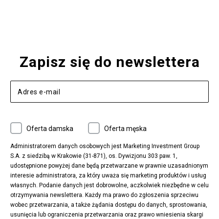
Nike Blazer
adidas Forum
Nike Air Max 90
adidas Ozweego
Nike Vapormax
New Balance 574
Vans Old Skool
Nike Air Max 97
Air Jordan 1
New Balance 327
Zapisz się do newslettera
adidas Handball Spezial
Birkenstock Arizona
Nike Air Max 270
New Balance CT302
adidas Ozelia
Nike Air Max 95
Nike Huarache
Reebok Classic
Converse Chuck 70
New Balance 480
Oferta damska
Oferta męska
Nike Air More Uptempo
adidas Stan Smith
Puma Mayze
Reebok Club C
Administratorem danych osobowych jest Marketing Investment Group
S.A. z siedzibą w Krakowie (31-871), os. Dywizjonu 303 paw. 1,
New Balance 2002
adidas NMD
udostępnione powyżej dane będą przetwarzane w prawnie uzasadnionym
Converse Run Star Hike
Nike Air Max Pulse
interesie administratora, za który uważa się marketing produktów i usług
adidas Nizza
New Balance 997
własnych. Podanie danych jest dobrowolne, aczkolwiek niezbędne w celu
adidas ZX
Nike Waffle One
otrzymywania newslettera. Każdy ma prawo do zgłoszenia sprzeciwu
wobec przetwarzania, a także żądania dostępu do danych, sprostowania,
Jordan Max Aura 4
Fila Disruptor
usunięcia lub ograniczenia przetwarzania oraz prawo wniesienia skargi