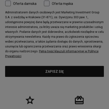
Oferta damska
Oferta męska
Nike Air More Uptempo
adidas Stan Smith
Puma Mayze
Reebok Club C
Administratorem danych osobowych jest Marketing Investment Group
S.A. z siedzibą w Krakowie (31-871), os. Dywizjonu 303 paw. 1,
New Balance 2002
adidas NMD
udostępnione powyżej dane będą przetwarzane w prawnie uzasadnionym
Converse Run Star Hike
Nike Air Max Pulse
interesie administratora, za który uważa się marketing produktów i usług
adidas Nizza
New Balance 997
własnych. Podanie danych jest dobrowolne, aczkolwiek niezbędne w celu
adidas ZX
Nike Waffle One
otrzymywania newslettera. Każdy ma prawo do zgłoszenia sprzeciwu
wobec przetwarzania, a także żądania dostępu do danych, sprostowania,
Jordan Max Aura 4
Fila Disruptor
usunięcia lub ograniczenia przetwarzania oraz prawo wniesienia skargi
Timberland 6
adidas Retropy
do organu nadzorczego.
Pełna treść klauzuli informacyjnej w Polityce
Vans SK8-HI
Puma Suede
Prywatności
Vans Authentic
Puma Slipstream
New Balance 237
Nike Air Max Dawn
Puma RS-X
adidas Adifom
Reebok Court Advance
Timberland Field Trekker
New Balance UXC72
Jordan Jumpman Two Trey
Puma Cali
Lacoste Ziane
Timberland Euro Sprint
Vans Era
Lacoste Lerond
Fila Electrove