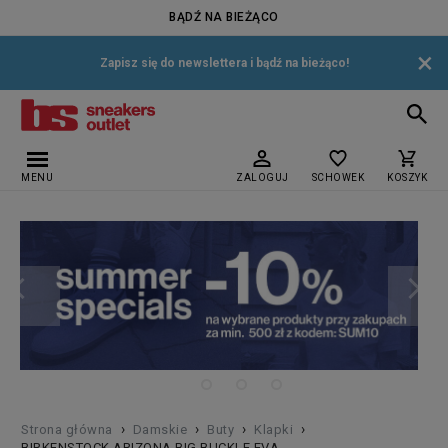
BĄDŹ NA BIEŻĄCO
×
Zapisz się do newslettera i bądź na bieżąco!
MENU
ZALOGUJ
SCHOWEK
KOSZYK
›
›
›
›
Strona główna
Damskie
Buty
Klapki
BIRKENSTOCK ARIZONA BIG BUCKLE EVA