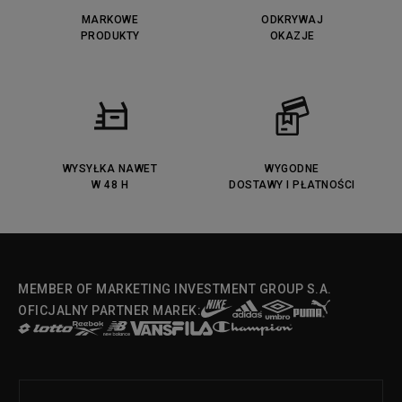
Puma Caven
Lacoste Powercourt
MARKOWE
ODKRYWAJ
Lacoste Carnaby
PRODUKTY
Vans Classic
OKAZJE
Fila Ray Tracer
Puma Retaliate
Converse Run Star legacy CX
Nike Air Max Motif
Puma Jada
Reebok Solution MID
Lacoste Menerva Sport
Puma Doublecourt
DC Anvil
Converse Chuck Taylot All Star
OX
WYSYŁKA NAWET
WYGODNE
W 48 H
DOSTAWY I PŁATNOŚCI
Fila Strada Low
MEMBER OF MARKETING INVESTMENT GROUP S.A.
OFICJALNY PARTNER MAREK: