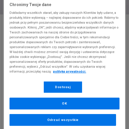
Chronimy Twoje dane
Dokładamy wszelkich starań, aby zakupy naszych Klientów były udane, a
produkty, które wybierają – najlepiej dopasowane do ich potrzeb. Robimy to
* Zdjęcie poglądowe
jednak przy pełnym poszanowaniu bezpieczeństwa wszystkich danych
osobowych. Kliknij „OK”, jeśli chcesz, abyśmy wykorzystywali informacje o
BIRKENSTOCK ARIZONA BIG BUCKLE EVA
Twoich zachowaniach na naszej stronie do przygotowania
personalizowanych specjalnie dla Ciebie treści, w tym rekomendacji
Produkt pochodzi z końcówek aktualnych kolekcji, ubiegłych
produktów dopasowanych do Twoich potrzeb i zainteresowań,
spersonalizowanych reklam czy zapamiętywanie wybranych preferencji.
sezonów lub z ekspozycji.
Szczegóły.
W każdej chwili możesz zmienić swoją decyzję i ustawienia dotyczące
plików cookie wybierając „Dostosuj”. Jeśli nie chcesz otrzymywać
159,99
zł
spersonalizowanej oferty produktów, dopasowanych do Twoich
preferencji, wybierz „Odrzuć wszystkie”. W celu uzyskania więcej
0
zł
cena rekomendowana przez producenta
informacji, przeczytaj naszą
politykę prywatności.
PRODUKT NIEDOSTĘPNY
Dostosuj
Jeśli artykuł będzie ponownie dostępny, otrzymasz od nas
powiadomienie.
OK
Wybierz rozmiar
Odrzuć wszystkie
Rozmiary EU
Rozmiary US