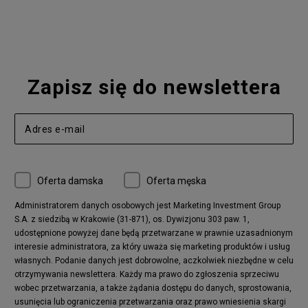
Nike Blazer
adidas Forum
Nike Air Max 90
adidas Ozweego
Nike Vapormax
New Balance 574
Vans Old Skool
Nike Air Max 97
Air Jordan 1
New Balance 327
Zapisz się do newslettera
adidas Handball Spezial
Birkenstock Arizona
Nike Air Max 270
New Balance CT302
adidas Ozelia
Nike Air Max 95
Nike Huarache
Reebok Classic
Converse Chuck 70
New Balance 480
Oferta damska
Oferta męska
Nike Air More Uptempo
adidas Stan Smith
Puma Mayze
Reebok Club C
Administratorem danych osobowych jest Marketing Investment Group
S.A. z siedzibą w Krakowie (31-871), os. Dywizjonu 303 paw. 1,
New Balance 2002
adidas NMD
udostępnione powyżej dane będą przetwarzane w prawnie uzasadnionym
Converse Run Star Hike
Nike Air Max Pulse
interesie administratora, za który uważa się marketing produktów i usług
adidas Nizza
New Balance 997
własnych. Podanie danych jest dobrowolne, aczkolwiek niezbędne w celu
adidas ZX
Nike Waffle One
otrzymywania newslettera. Każdy ma prawo do zgłoszenia sprzeciwu
wobec przetwarzania, a także żądania dostępu do danych, sprostowania,
Jordan Max Aura 4
Fila Disruptor
usunięcia lub ograniczenia przetwarzania oraz prawo wniesienia skargi