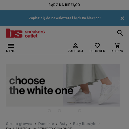
BĄDŹ NA BIEŻĄCO
×
Zapisz się do newslettera i bądź na bieżąco!
MENU
ZALOGUJ
SCHOWEK
KOSZYK
›
›
›
›
Strona główna
Damskie
Buty
Buty lifestyle
EMU AUSTRALIA STINGER COMPACT