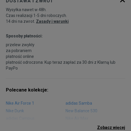
DOSTAWA I ZWROT
Wysyłka nawet w 48h.
Czas realizacji 1-5 dni roboczych.
14 dni na zwrot.
Zasady i warunki
Sposoby płatności:
przelew zwykły
za pobraniem
płatność online
płatność odroczona: Kup teraz zapłać za 30 dni z
Klarną
lub
PayPo
Polecane kolekcje:
Nike Air Force 1
adidas Samba
Nike Dunk
New Balance 530
adidas Campus
Nike Air Max
adidas Gazelle
adidas Superstar
Zobacz więcej