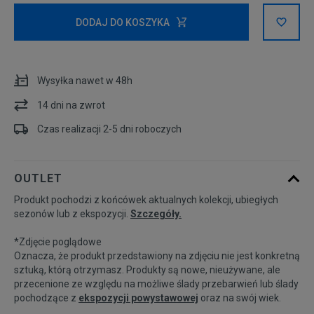
Rozmiary EU
Rozmiary US
DODAJ DO KOSZYKA
36
22 cm
Powiadom o dostępności
Wysyłka nawet w 48h
37
23 cm
Powiadom o dostępności
14 dni na zwrot
38
24 cm
Powiadom o dostępności
Czas realizacji 2-5 dni roboczych
39
25 cm
Powiadom o dostępności
OUTLET
Produkt pochodzi z końcówek aktualnych kolekcji, ubiegłych
40
25,5 cm
Powiadom o dostępności
sezonów lub z ekspozycji.
Szczegóły.
*Zdjęcie poglądowe
41
26,5 cm
Oznacza, że produkt przedstawiony na zdjęciu nie jest konkretną
sztuką, którą otrzymasz. Produkty są nowe, nieużywane, ale
przecenione ze względu na możliwe ślady przebarwień lub ślady
pochodzące z
ekspozycji powystawowej
oraz na swój wiek.