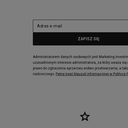
adidas Nizza
New Balance
Jordan Max Aura 4
Fila Disrupto
Vans SK8-HI
Puma Sued
New Balance 237
Nike Air Ma
Reebok Court Advance
Timberland F
Puma Cali
Lacoste Zia
Lacoste Lerond
Fila Electrov
Lacoste Carnaby
Vans Classic
Administratorem danych osobowych jest Marketing Investmen
uzasadnionym interesie administratora, za który uważa się
Converse Run Star legacy CX
Nike Air Max
prawo do zgłoszenia sprzeciwu wobec przetwarzania, a takż
Lacoste Menerva Sport
Puma Doubl
nadzorczego.
Pełna treść klauzuli informacyjnej w Polityce
Fila Strada Low