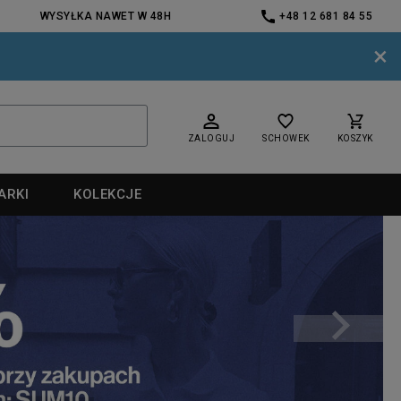
WYSYŁKA NAWET W 48H
+48 12 681 84 55
×
ZALOGUJ
SCHOWEK
KOSZYK
ARKI
KOLEKCJE
nd
nd