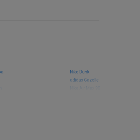
ba
Nike Dunk
adidas Gazelle
m
Nike Air Max 90
 574
Vans Old Skool
 327
adidas Handball Spezial
e CT302
adidas Ozelia
sic
Converse Chuck 70
 Smith
Puma Mayze
Converse Run Star Hike