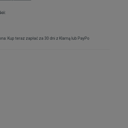
ci:
na: Kup teraz zapłać za 30 dni z
Klarną
lub
PayPo