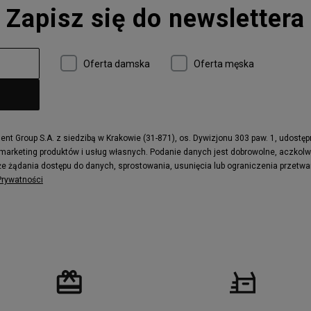
Zapisz się do newslettera
 997
adidas ZX
r
Timberland 6
e
Vans Authentic
Oferta damska
Oferta męska
x Dawn
Puma RS-X
ield Trekker
New Balance UXC72
ne
Timberland Euro Sprint
e
Puma Caven
Fila Ray Tracer
t Group S.A. z siedzibą w Krakowie (31-871), os. Dywizjonu 303 paw. 1, udostę
 marketing produktów i usług własnych. Podanie danych jest dobrowolne, aczkol
 Motif
Puma Jada
e żądania dostępu do danych, sprostowania, usunięcia lub ograniczenia przetwa
ecourt
DC Anvil
 Prywatności