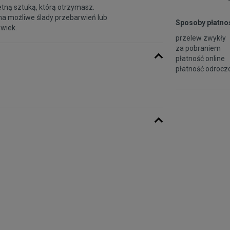
etną sztuką, którą otrzymasz.
na możliwe ślady przebarwień lub
Sposoby płatnoś
 wiek.
przelew zwykły
za pobraniem
płatność online
płatność odroczo