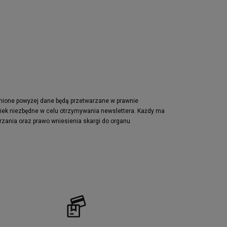
Nike Waffle One
adidas Retropy
Puma Slipstream
adidas Adifom
Jordan Jumpman Two Trey
Vans Era
Lacoste Powercourt
Puma Retaliate
pnione powyżej dane będą przetwarzane w prawnie
wiek niezbędne w celu otrzymywania newslettera. Każdy ma
Reebok Solution MID
rzania oraz prawo wniesienia skargi do organu
Converse Chuck Taylot All Star OX