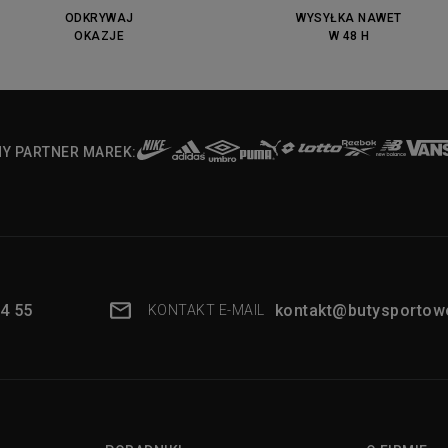
ODKRYWAJ
WYSYŁKA NAWET
OKAZJE
W 48 H
NY PARTNER MAREK:
4 55
kontakt@butysportowe
KONTAKT E-MAIL