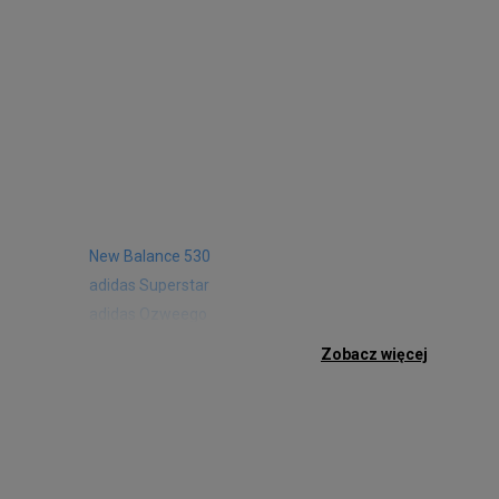
New Balance 530
adidas Superstar
adidas Ozweego
Nike Air Max 97
Zobacz więcej
Birkenstock Arizona
Nike Air Max 95
New Balance 480
Reebok Club C
Nike Air Max Pulse