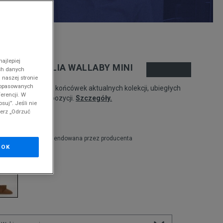
nd
ajlepiej
MU AUSTRALIA WALLABY MINI
ch danych
 naszej stronie
 dopasowanych
odukt pochodzi z końcówek aktualnych kolekcji, ubiegłych
erencji. W
zonów lub z ekspozycji.
Szczegóły.
suj”. Jeśli nie
ierz „Odrzuć
79,99
zł
9,99
zł
cena rekomendowana przez producenta
OK
olor:
brązowy