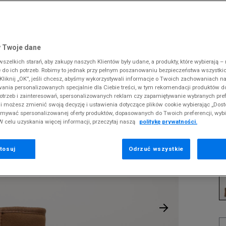
 Slipstream
38
i
i
kie sneakersy
Dickies
Crocs
Jordan
The North Face
Reebok
Old Skool
38,5
gnacja obuwia
rki
Fila
DC
Lacoste
Tommy Hilfiger
Umbro
ODZIEŻ
ALIA WALLABY MINI
 SK8-HI
ki zimowe
gnacja obuwia
Hoodrich
Dickies
McKenzie
Timberland
Supply & Dema
 Twoje dane
XS
nstock Arizona
iczki i szaliki
ki zimowe
Jordan
Ellesse
New Balance
Vans
The North Face
zelkich starań, aby zakupy naszych Klientów były udane, a produkty, które wybierają – n
S
E
erland 6
do ich potrzeb. Robimy to jednak przy pełnym poszanowaniu bezpieczeństwa wszystki
iczki i szaliki
Lacoste
Fila
New Era
Timberland
liknij „OK”, jeśli chcesz, abyśmy wykorzystywali informacje o Twoich zachowaniach na
M
rland Field Trekker
wania personalizowanych specjalnie dla Ciebie treści, w tym rekomendacji produktów
Levi's
Hoodrich
Nike
Under Armour
Pr
otrzeb i zainteresowań, spersonalizowanych reklam czy zapamiętywanie wybranych pref
rland Euro Sprint
se
New Balance
Helly Hansen
Puma
Vans
i możesz zmienić swoją decyzję i ustawienia dotyczące plików cookie wybierając „Dosto
ymywać spersonalizowanej oferty produktów, dopasowanych do Twoich preferencji, wyb
New Era
Jordan
Reebok
W celu uzyskania więcej informacji, przeczytaj naszą
politykę prywatności.
1
Nike
Lacoste
Umbro
35
Puma
Levi's
Vans
tosuj
Odrzuć wszystkie
K