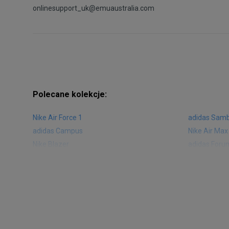
onlinesupport_uk@emuaustralia.com
Polecane kolekcje:
Nike Air Force 1
adidas Sam
adidas Campus
Nike Air Max
Nike Blazer
adidas Foru
Nike Vapormax
New Balance
Air Jordan 1
New Balance
Nike Air Max 270
New Balanc
Nike Huarache
Reebok Clas
Nike Air More Uptempo
adidas Stan
New Balance 2002
adidas NMD